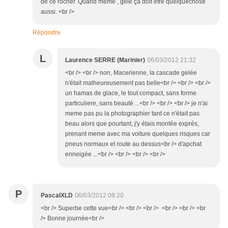
de ce rocher. Quand même , gelé ça doit être quelquechose
aussi. <br />
Répondre
L
Laurence SERRE (Marinier)
06/03/2012 21:32
<br /> <br /> non, Macerienne, la cascade gelée
n'était malheureusement pas belle<br /> <br /> <br />
un hamas de glace, le tout compact, sans forme
particuliere, sans beauté ...<br /> <br /> <br /> je n'ai
meme pas pu la photographier tant ce n'était pas
beau alors que pourtant, j'y étais montée exprés,
prenant meme avec ma voiture quelques risques car
pneus normaux et route au dessus<br /> d'apchat
enneigée ...<br /> <br /> <br /> <br />
P
PascalXLD
06/03/2012 08:20
<br /> Superbe cette vue<br /> <br /> <br /> <br /> <br /> <br
/> Bonne journée<br />