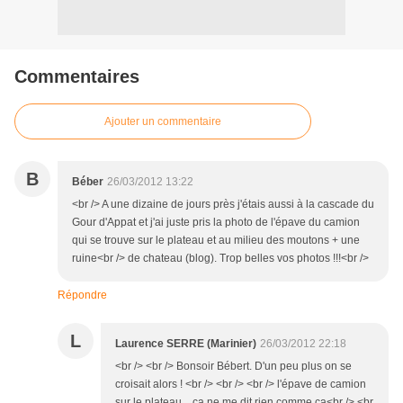
Commentaires
Ajouter un commentaire
B
Béber
26/03/2012 13:22
<br /> A une dizaine de jours près j'étais aussi à la cascade du
Gour d'Appat et j'ai juste pris la photo de l'épave du camion
qui se trouve sur le plateau et au milieu des moutons + une
ruine<br /> de chateau (blog). Trop belles vos photos !!!<br />
Répondre
L
Laurence SERRE (Marinier)
26/03/2012 22:18
<br /> <br /> Bonsoir Bébert. D'un peu plus on se
croisait alors ! <br /> <br /> <br /> l'épave de camion
sur le plateau .. ça ne me dit rien comme ça<br /> <br