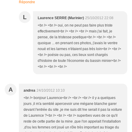
Répondre
L
Laurence SERRE (Marinier)
25/10/2012 22:08
<br /> <br /> oui, on ne peut pas faire plus triste
effectivement<br /> <br /> <br /> mais j'ai fait, je
pense, de la tristesse poetique<br /> <br /> <br />
quoique ... en prenant ces photos, j'avais le ventre
noué et les larmes n'étaient pas trés loin<br /> <br />
<br /> poésie ou pas, ces lieux sont chargés
d'histoire de toute l'économie du bassin minier<br />
<br /> <br /> <br />
A
andrea
24/10/2012 10:10
<br /> bonjour Laurence<br /> <br /> <br /> il y a quelques
jours ,il m'a semblé apercevoir une mégane blanche garer
devant l'entrée du site ,je me suis dit !ne serait il pas la voiture
de Laurence ?<br /> <br /> <br /> superbes vues de ce qu'il
reste de cette partie de la mine ,que l'on appelait l'installation
,d'ou les femmes ont joué un rôle très important au triage du