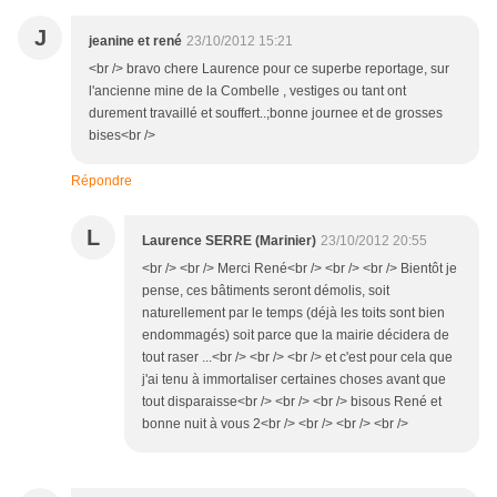
J
jeanine et rené
23/10/2012 15:21
<br /> bravo chere Laurence pour ce superbe reportage, sur
l'ancienne mine de la Combelle , vestiges ou tant ont
durement travaillé et souffert..;bonne journee et de grosses
bises<br />
Répondre
L
Laurence SERRE (Marinier)
23/10/2012 20:55
<br /> <br /> Merci René<br /> <br /> <br /> Bientôt je
pense, ces bâtiments seront démolis, soit
naturellement par le temps (déjà les toits sont bien
endommagés) soit parce que la mairie décidera de
tout raser ...<br /> <br /> <br /> et c'est pour cela que
j'ai tenu à immortaliser certaines choses avant que
tout disparaisse<br /> <br /> <br /> bisous René et
bonne nuit à vous 2<br /> <br /> <br /> <br />