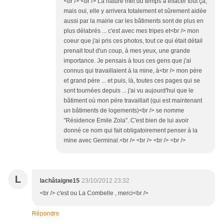
<br /> <br /> La nature met du temps à effacer tout ça,
mais oui, elle y arrivera totalement et sûrement aidée
aussi par la mairie car les bâtiments sont de plus en
plus délabrés ... c'est avec mes tripes et<br /> mon
coeur que j'ai pris ces photos, tout ce qui était détail
prenait tout d'un coup, à mes yeux, une grande
importance. Je pensais à tous ces gens que j'ai
connus qui travaillaient à la mine, à<br /> mon pére
et grand pére ... et puis, là, toutes ces pages qui se
sont tournées depuis ... j'ai vu aujourd'hui que le
bâtiment où mon pére travaillait (qui est maintenant
un bâtiments de logements)<br /> se nomme
"Résidence Emile Zola". C'est bien de lui avoir
donné ce nom qui fait obligatoirement penser à la
mine avec Germinal.<br /> <br /> <br /> <br />
L
lachâtaigne15
23/10/2012 23:32
<br /> c'est ou La Combelle , merci<br />
Répondre