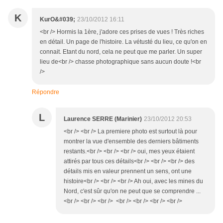
K
KurO&#039;
23/10/2012 16:11
<br /> Hormis la 1ère, j'adore ces prises de vues ! Très riches
en détail. Un page de l'histoire. La vétusté du lieu, ce qu'on en
connait. Etant du nord, cela ne peut que me parler. Un super
lieu de<br /> chasse photographique sans aucun doute !<br
/>
Répondre
L
Laurence SERRE (Marinier)
23/10/2012 20:53
<br /> <br /> La premiere photo est surtout là pour
montrer la vue d'ensemble des derniers bâtiments
restants.<br /> <br /> <br /> oui, mes yeux étaient
attirés par tous ces détails<br /> <br /> <br /> des
détails mis en valeur prennent un sens, ont une
histoire<br /> <br /> <br /> Ah oui, avec les mines du
Nord, c'est sûr qu'on ne peut que se comprendre ...
<br /> <br /> <br /> <br /> <br /> <br /> <br />