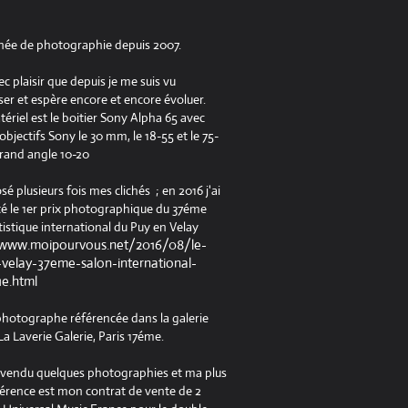
née de photographie depuis 2007.
ec plaisir que depuis je me suis vu
er et espère encore et encore évoluer.
riel est le boitier Sony Alpha 65 avec
jectifs Sony le 30 mm, le 18-55 et le 75-
rand angle 10-20
osé plusieurs fois mes clichés ; en 2016 j'ai
é le 1er prix photographique du 37éme
tistique international du Puy en Velay
/www.moipourvous.net/2016/08/le-
velay-37eme-salon-international-
ue.html
 photographe référencée dans la galerie
a Laverie Galerie, Paris 17éme.
à vendu quelques photographies et ma plus
férence est mon contrat de vente de 2