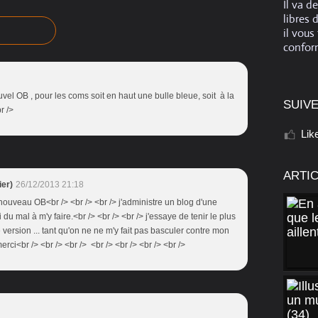
Il va d
libres 
il vous
conform
ouvel OB , pour les coms soit en haut une bulle bleue, soit à la
SUIVE
r />
Lik
ARTI
er)
26/12/2013 21:18
e nouveau OB<br /> <br /> <br /> j'administre un blog d'une
 du mal à m'y faire.<br /> <br /> <br /> j'essaye de tenir le plus
e version ... tant qu'on ne ne m'y fait pas basculer contre mon
merci<br /> <br /> <br /> <br /> <br /> <br /> <br />