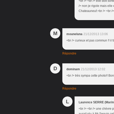
<br /> <br /> elle doit sort
/> non je rigole mais elle 
Chateauneuf.<br /> <br /> 
M
mouneluna
21/12/2013 13:06
<br /> curieux et pas commun !! il fa
Répondre
D
dominam
21/12/2013 12:02
<br /> très sympa cette photo!! Bon
Répondre
L
Laurence SERRE (Marini
<br /> <br /> une chèvre 
aurait plu à Mr Seguin ce