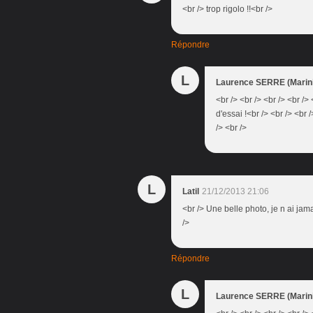
<br /> trop rigolo !!<br />
Répondre
L
Laurence SERRE (Marini
<br /> <br /> <br /> <br /
d'essai !<br /> <br /> <br 
/> <br />
L
Latil
21/12/2013 21:06
<br /> Une belle photo, je n ai jam
/>
Répondre
L
Laurence SERRE (Marini