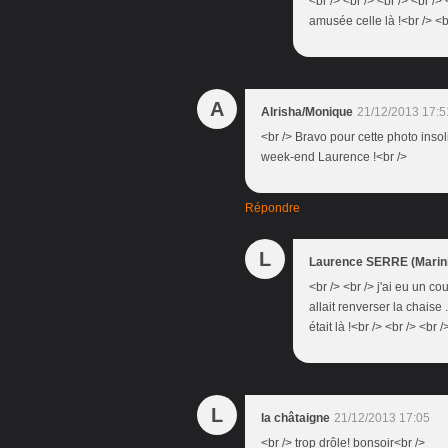
<br /> <br /> <br /> <br />
amusée celle là !<br /> <br
A
Alrisha/Monique
21/12/2013 17:5
<br /> Bravo pour cette photo insol
week-end Laurence !<br />
Répondre
L
Laurence SERRE (Marini
<br /> <br /> j'ai eu un co
allait renverser la chaise 
était là !<br /> <br /> <br
L
la châtaigne
21/12/2013 17:05
<br /> trop drôle! bonsoir<br />