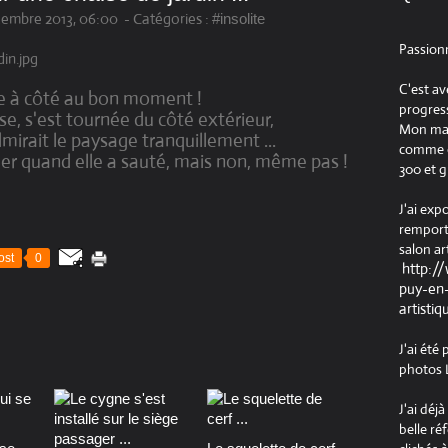
cembre 2013, 06:00
-
Catégories :
#insolite
Passion
C'est av
ée à côté au bon moment !
progress
ise, s'est tournée du côté extérieur,
Mon maté
mirait le paysage tranquillement ...
comme ob
culer quand elle a sauté, mais non, même pas !
300 et g
J'ai exp
remport
salon ar
ost
0
http:/
puy-en-
artistiq
J'ai été
photos L
J'ai déj
belle ré