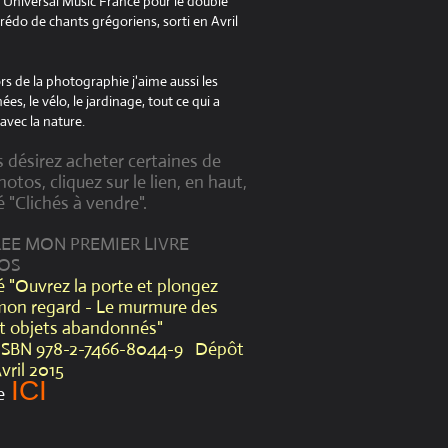
à Universal Music France pour le double
édo de chants grégoriens, sorti en Avril
s de la photographie j'aime aussi les
es, le vélo, le jardinage, tout ce qui a
avec la nature.
s désirez acheter certaines de
otos, cliquez sur le lien, en haut,
é "Clichés à vendre".
CREE MON PREMIER LIVRE
OS
lé "Ouvrez la porte et plongez
mon regard - Le murmure des
et objets abandonnés"
ISBN 978-2-7466-8044-9 Dépôt
Avril 2015
ICI
e