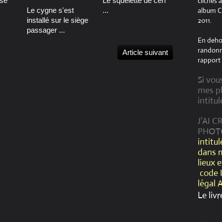
se
Le squelette de cerf
clichés 
Le cygne s'est
...
album Cr
installé sur le siège
2011.
passager ...
En dehor
randonné
Article suivant
rapport 
Si vou
mes ph
intitul
J'AI 
PHOT
intitu
dans 
lieux 
code 
légal 
Le livr