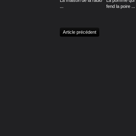
La maison de la radio
La pomme qui 
...
fend la poire ...
Article précédent