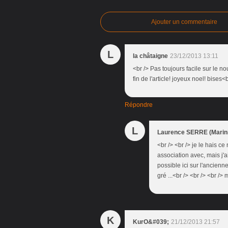
Ajouter un commentaire
L
la châtaigne
23/12/2013 13:11
<br /> Pas toujours facile sur le n
fin de l'article! joyeux noel! bises<b
Répondre
L
Laurence SERRE (Marini
<br /> <br /> je le hais c
association avec, mais j'ai
possible ici sur l'ancienn
gré ...<br /> <br /> <br /> 
K
KurO&#039;
21/12/2013 21:57