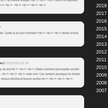
 <br /> la chèvre unique !<br /> <br /> <br /> elle m'a vraiment
2018
 /> <br /> <br /> <br /> <br /> <br />
2017
2016
1
2015
ite ! Juste là au bon moment !<br /> <br /> <br /> Bises et bon
2014
2013
2012
2011
er)
22/12/2013 21:39
2010
up de bol<br /> <br /> <br /> j'étais vraiment persuadée qu'elle
...<br /> <br /> <br /> mais non ! j'ai compris pourquoi la chaise
2009
 /> bisous Alrisha et bonne soirée<br /> <br /> <br /> <br />
2008
2007