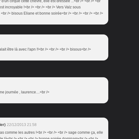
ir d'un cirque cette chèvre, elle est dressée ...<br /> <br /> <br
est incroyable !<br /> <br /> <br /> Vers Valz sous
<br /> bisous Eliane et bonne soirée<br /> <br /> <br /> <br />
lait être là avec l'apn !!<br /> <br /> <br /> bisous<br />
ne journée , laurence....<br />
er)
22/12/2013 21:58
pas comme les autres !<br /> <br /> <br /> sage comme ça, elle
lle là<br /> <br /> <br /> bonne soirée dominam<br /> <br />