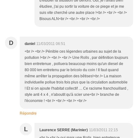
d'étudier la situation de dehors. Ouf, je l'avais bien
étudiee, j'ai pu sortir la voiture de ce piege et je me
suis vite cherché une autre place !<br /> <br /> <br />
Bisous ALN<br /> <br /> <br /> <br />
D
daniel
11/03/2011 06:51
<br /> <br /> Pénible ces légendes urbaines au sujet de la
pollution !<br /> <br /> <br /> Une Rolls , par définition toujours
bien entretenue , polluera beaucoup moins qu'un diesel de
80 000 km entretenu par le bricolo du coin ! Il faut quand
même arrêter la propagation des bêtises!<br /> La maison
individuelle pollue trois fois plus que la circulation automobile
! Et si on ajoute l'habitat collectif .... Ce racisme franchouillard ,
style anti 4 x 4 , n'aboutit qu'à scier une<br /> branche de
l'économie ! <br /> <br /> <br /> <br />
Répondre
L
Laurence SERRE (Marinier)
11/03/2011 22:15
<br /> <br /> oui mais une Rolls bien entretenue