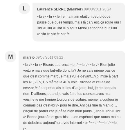
L
Laurence SERRE (Marinier)
09/03/2011 20:24
<br /> <br /> le frein à main était un peu bloqué
passé quelques temps, mais là ça y est, ça roule oui !
<br /> <br /> <br /> bisous Midolu et bonne nuit !<br
/> <br /> <br /> <br />
M
mari jo
09/03/2011 09:22
<br /> <br /> Bisous Laurence,<br /> <br /> <br /> Bien jolie
voiture mais que fait-elle donc là? Je ne sais même pas ce
que c'est comme marque mais vu le devant...Moi mise à part
les 4L, 2CV, DS même la 4CV voir l' Aronde et celles de
ces<br /> époques mais celles d' aujourd'hui, je ne connais
rien. D'ailleurs, quand je vais faire les courses avec ma
voisine je me trompe toujours de voiture, même la couleur je
connais pas c'est<br /> pour te dire. Ah! pas fine la Mari jo....
(façon de parler car je pèse bien mon poids...)<br /> <br /> <br
/> Bonne journée et gros bisous en espérant que auras moins
de déboires aujourd'hui avec Internet.<br /> <br /> <br /> <br
/>