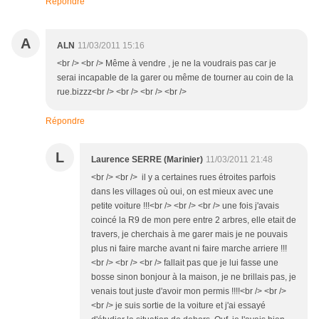
Répondre
A
ALN
11/03/2011 15:16
<br /> <br /> Même à vendre , je ne la voudrais pas car je
serai incapable de la garer ou même de tourner au coin de la
rue.bizzz<br /> <br /> <br /> <br />
Répondre
L
Laurence SERRE (Marinier)
11/03/2011 21:48
<br /> <br /> il y a certaines rues étroites parfois
dans les villages où oui, on est mieux avec une
petite voiture !!!<br /> <br /> <br /> une fois j'avais
coincé la R9 de mon pere entre 2 arbres, elle etait de
travers, je cherchais à me garer mais je ne pouvais
plus ni faire marche avant ni faire marche arriere !!!
<br /> <br /> <br /> fallait pas que je lui fasse une
bosse sinon bonjour à la maison, je ne brillais pas, je
venais tout juste d'avoir mon permis !!!!<br /> <br />
<br /> je suis sortie de la voiture et j'ai essayé