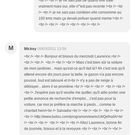
<br /> <br /> je ne sais pas de quand elle date
vraiment mais oui, elle n'"est pas recente !<br /> <br
/> <br /> je ne sais pas combien elle consomme au
100 kms mais ça devait polluer quand meme !<br />
<br /> <br /> <br /> <br /> <br /> <br />
M
Mickey
09/03/2011 13:59
<br /> <br /> Bonjour et bisous du mercredi Laurence,<br />
<br /> <br /> <br /> <br /> <br /> Mais c'est bien sûr la voiture
de mon jardinier... mais qu'est-ce qu'il fait là? Ah c'est vrai qu'il
attend encore dix jours pour la taille, le gazon n'a pas encore
poussé, tout est labouré et il<br /> n'y a pas de neige à
déblayer... alors il se promène.<br /> <br /> <br /> <br /> <br />
<br /> J'espère pas qu'il veuille me quitter, qu'il aille porter une
petite annonce de recherche d'emploi... c'est pas pour la
voiture, car moi je préfère la marche à pieds... comme le
chantait henri<br /> Salvador.<br /> <br /> <br /> <br /> <br />
<br /> http://www.tudou.com/programs/view/xcUkQefnaIA/<br
/> <br /> <br /> <br /> <br /> <br /> Allez Laurence, bonne fin
de journée, bisous et à la revoyure.<br /> <br /> <br /> <br />