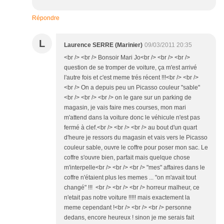
Répondre
L
Laurence SERRE (Marinier)
09/03/2011 20:35
<br /> <br /> Bonsoir Mari Jo<br /> <br /> <br />
question de se tromper de voiture, ça m'est arrivé
l'autre fois et c'est meme trés récent !!!<br /> <br />
<br /> On a depuis peu un Picasso couleur "sable"
<br /> <br /> <br /> on le gare sur un parking de
magasin, je vais faire mes courses, mon mari
m'attend dans la voiture donc le véhicule n'est pas
fermé à clef.<br /> <br /> <br /> au bout d'un quart
d'heure je ressors du magasin et vais vers le Picasso
couleur sable, ouvre le coffre pour poser mon sac. Le
coffre s'ouvre bien, parfait mais quelque chose
m'interpelle<br /> <br /> <br /> "mes" affaires dans le
coffre n'étaient plus les memes ... "on m'avait tout
changé" !!! <br /> <br /> <br /> horreur malheur, ce
n'etait pas notre voiture !!!!! mais exactement la
meme cependant !<br /> <br /> <br /> personne
dedans, encore heureux ! sinon je me serais fait