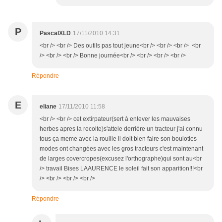
P
PascalXLD
17/11/2010 14:31
<br /> <br /> Des outils pas tout jeune<br /> <br /> <br /> <br
/> <br /> <br /> Bonne journée<br /> <br /> <br /> <br />
Répondre
E
eliane
17/11/2010 11:58
<br /> <br /> cet extirpateur(sert à enlever les mauvaises
herbes apres la recolte)s'attele derriére un tracteur j'ai connu
tous ça meme avec la rouille il doit bien faire son boulotles
modes ont changées avec les gros tracteurs c'est maintenant
de larges covercropes(excusez l'orthographe)qui sont au<br
/> travail Bises LAAURENCE le soleil fait son apparition!!!<br
/> <br /> <br /> <br />
Répondre