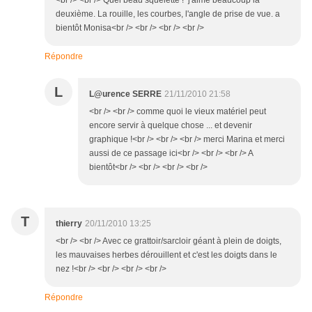
<br /> <br /> Quel beau squelette ! j'aime beaucoup la
deuxième. La rouille, les courbes, l'angle de prise de vue. a
bientôt Monisa<br /> <br /> <br /> <br />
Répondre
L
L@urence SERRE
21/11/2010 21:58
<br /> <br /> comme quoi le vieux matériel peut
encore servir à quelque chose ... et devenir
graphique !<br /> <br /> <br /> merci Marina et merci
aussi de ce passage ici<br /> <br /> <br /> A
bientôt<br /> <br /> <br /> <br />
T
thierry
20/11/2010 13:25
<br /> <br /> Avec ce grattoir/sarcloir géant à plein de doigts,
les mauvaises herbes dérouillent et c'est les doigts dans le
nez !<br /> <br /> <br /> <br />
Répondre