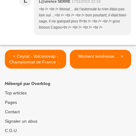
L
L@urence SERRE
17/11/2010 22:18
<br /> <br /> Moriat ... de l'autoroute tu n'en étais pas
loin oui ...<br /> <br /> <br /> bon pourtant, il était bien
sage, il ne galopait plus !!!<br /> <br /> <br /> gros
bisous Cagou<br /> <br /> <br /> <br />
< Ceyrat - Volcanovap -
Moment tendresse ... >
Championnat de France de
voitures à pédales
Hébergé par Overblog
Top articles
Pages
Contact
Signaler un abus
C.G.U.