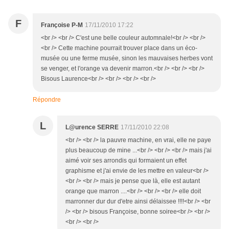
F
Françoise P-M
17/11/2010 17:22
<br /> <br /> C'est une belle couleur automnale!<br /> <br />
<br /> Cette machine pourrait trouver place dans un éco-
musée ou une ferme musée, sinon les mauvaises herbes vont
se venger, et l'orange va devenir marron.<br /> <br /> <br />
Bisous Laurence<br /> <br /> <br /> <br />
Répondre
L
L@urence SERRE
17/11/2010 22:08
<br /> <br /> la pauvre machine, en vrai, elle ne paye
plus beaucoup de mine ...<br /> <br /> <br /> mais j'ai
aimé voir ses arrondis qui formaient un effet
graphisme et j'ai envie de les mettre en valeur<br />
<br /> <br /> mais je pense que là, elle est autant
orange que marron ....<br /> <br /> <br /> elle doit
marronner dur dur d'etre ainsi délaissee !!!!<br /> <br
/> <br /> bisous Françoise, bonne soiree<br /> <br />
<br /> <br />