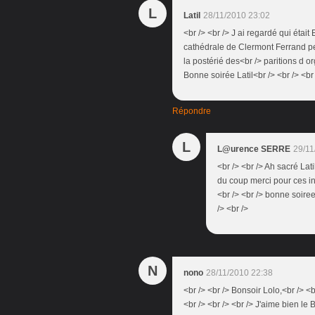
L
Latil
28/11/2010 23:02
<br /> <br /> J ai regardé qui étai
cathédrale de Clermont Ferrand pe
la postérié des<br /> paritions d o
Bonne soirée Latil<br /> <br /> <br 
Répondre
L
L@urence SERRE
29/11
<br /> <br /> Ah sacré Latil
du coup merci pour ces in
<br /> <br /> bonne soiree 
/> <br />
N
nono
28/11/2010 22:38
<br /> <br /> Bonsoir Lolo,<br /> <b
<br /> <br /> <br /> J'aime bien le B