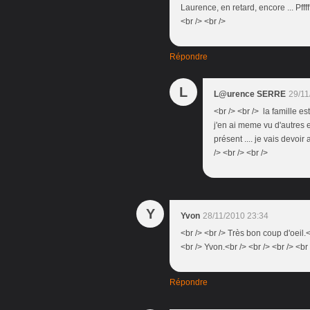
Laurence, en retard, encore ... Pfff
<br /> <br />
Répondre
L
L@urence SERRE
29/11
<br /> <br /> la famille e
j'en ai meme vu d'autres en
présent .... je vais devoir
/> <br /> <br />
Y
Yvon
28/11/2010 23:34
<br /> <br /> Très bon coup d'oeil.
<br /> Yvon.<br /> <br /> <br /> <br 
Répondre