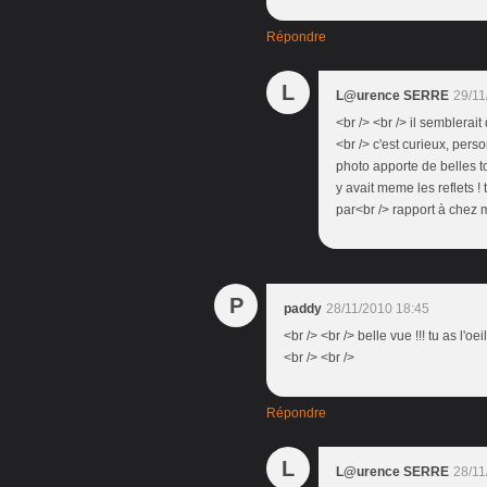
Répondre
L
L@urence SERRE
29/11
<br /> <br /> il semblerai
<br /> c'est curieux, person
photo apporte de belles to
y avait meme les reflets 
par<br /> rapport à chez mo
P
paddy
28/11/2010 18:45
<br /> <br /> belle vue !!! tu as l'oe
<br /> <br />
Répondre
L
L@urence SERRE
28/11