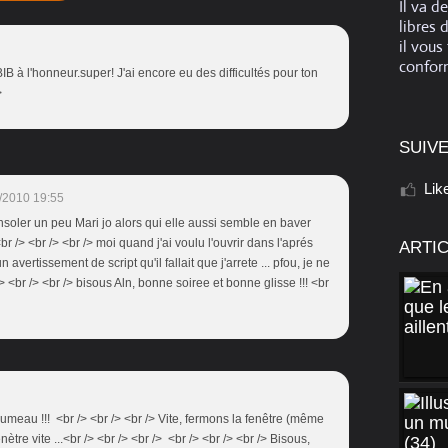
Il va d
libres 
il vous
conform
BIB à l'honneur.super! J'ai encore eu des difficultés pour ton
>
SUIVE
Lik
/2010 19:55
onsoler un peu Mari jo alors qui elle aussi semble en baver
r /> <br /> <br /> moi quand j'ai voulu l'ouvrir dans l'aprés
ARTI
 un avertissement de script qu'il fallait que j'arrete ... pfou, je ne
 <br /> <br /> bisous Aln, bonne soiree et bonne glisse !!! <br
umeau !!! <br /> <br /> <br /> Vite, fermons la fenêtre (même
énètre vite ...<br /> <br /> <br /> <br /> <br /> <br /> Bisous,