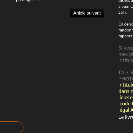
clichés 
album Cr
2011.
Article suivant
En dehor
randonné
rapport 
Si vou
mes ph
intitul
J'AI 
PHOT
intitu
dans 
lieux 
code 
légal 
Le livr