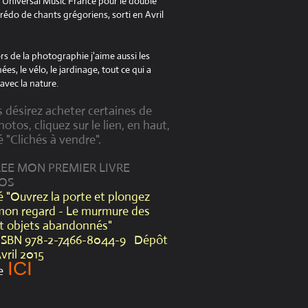
à Universal Music France pour le double
édo de chants grégoriens, sorti en Avril
s de la photographie j'aime aussi les
es, le vélo, le jardinage, tout ce qui a
avec la nature.
s désirez acheter certaines de
otos, cliquez sur le lien, en haut,
é "Clichés à vendre".
CREE MON PREMIER LIVRE
OS
lé "Ouvrez la porte et plongez
mon regard - Le murmure des
et objets abandonnés"
ISBN 978-2-7466-8044-9 Dépôt
Avril 2015
ICI
e