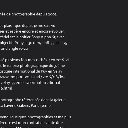
née de photographie depuis 2007.
ec plaisir que depuis je me suis vu
er et espère encore et encore évoluer.
riel est le boitier Sony Alpha 65 avec
jectifs Sony le 30 mm, le 18-55 et le 75-
rand angle 10-20
osé plusieurs fois mes clichés ; en 2016 j'ai
é le 1er prix photographique du 37éme
tistique international du Puy en Velay
/www.moipourvous.net/2016/08/le-
velay-37eme-salon-international-
ue.html
 photographe référencée dans la galerie
a Laverie Galerie, Paris 17éme.
à vendu quelques photographies et ma plus
férence est mon contrat de vente de 2