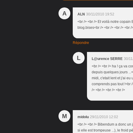
A
ALN
30/11/2010 19:52
<br /> <br /> Et voilà notre copain 
blog.bises<br /> <br /> <br /> <br /
Répondre
L
L@urence SERRE
30/11
<br /> <br /> ha ! ça va c
depuis quelques jours ...<b
midi, c'etait lent et j'ai eu
comprends pas tout !<br />
/> <br /> <br /> <br />
M
midolu
29/11/2010 12:02
<br /> <br /> Bibendum a donc un j
si elle est trompeuse ...), le froid p