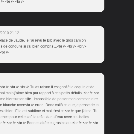
/> <br /> <br />
/2010 21:12
 place de Jaude, je l'ai revu le Bib avec le gros camion
 de conduite si j'ai bien compris ...<br /> <br /> <br />
<br />
r /> <br /> <br /> Tu as raison il est gonflé le coquin et de
inal mais j'aime bien par rapport à ces petits détails .<br /> <br
blème hier sur ton site . Impossible de poster mon commentaire
 blanche avec<br /> error . Donc voilà ce que je pense de ta
d'hier . Elle est sublime et moi c'est ce<br /> que j'aime .Tu
ce pour celles où le reflet dans l'eau avec ces belles
r /> <br /> <br /> Bonne soirée et gros bisous<br /> <br /> <br