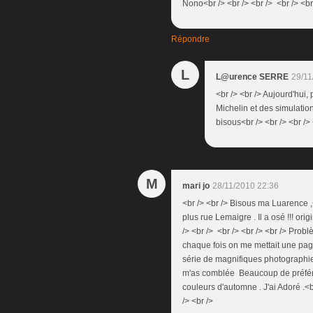
Nono<br /> <br /> <br /> <br /> <br 
Répondre
L
L@urence SERRE
29/11
<br /> <br /> Aujourd'hui,
Michelin et des simulations
bisous<br /> <br /> <br /> 
M
mari jo
28/11/2010 22:36
<br /> <br /> Bisous ma Luarence ,<b
plus rue Lemaigre . Il a osé !!! orig
/> <br /> <br /> <br /> <br /> Pro
chaque fois on me mettait une page
série de magnifiques photographies 
m'as comblée Beaucoup de préféren
couleurs d'automne . J'ai Adoré .<b
/> <br />