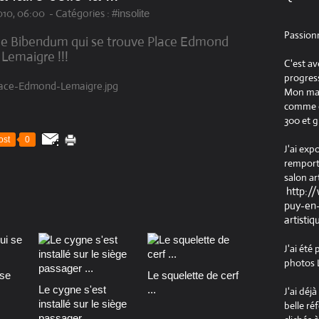
10, 06:00
-
Catégories :
#insolite
Passion
de Bibendum qui se trouve Place Edmond
Lemaigre !!!
C'est av
progress
Mon maté
comme ob
300 et g
ost
0
J'ai exp
remport
salon ar
http:/
puy-en-
artistiq
J'ai été
photos L
se
Le squelette de cerf
Le cygne s'est
...
J'ai déj
installé sur le siège
belle ré
passager ...