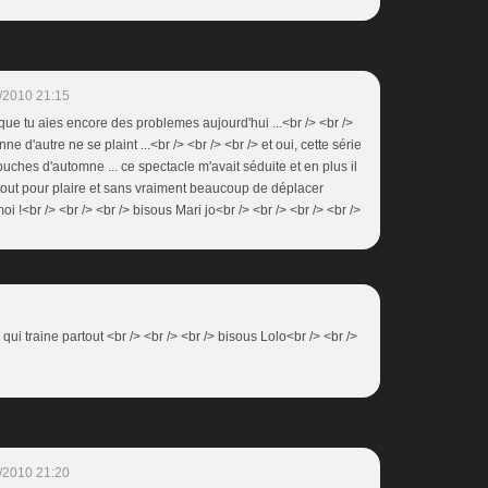
/2010 21:15
t que tu aies encore des problemes aujourd'hui ...<br /> <br />
ne d'autre ne se plaint ...<br /> <br /> <br /> et oui, cette série
uches d'automne ... ce spectacle m'avait séduite et en plus il
! tout pour plaire et sans vraiment beaucoup de déplacer
i !<br /> <br /> <br /> bisous Mari jo<br /> <br /> <br /> <br />
il qui traine partout <br /> <br /> <br /> bisous Lolo<br /> <br />
/2010 21:20