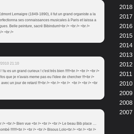
2018
t Edmont Lemaigre (1849-1890), il fut un grand organiste a la
2017
rfectionna ses connaissances musicales à Paris et laissa a
2016
rgues. Belle peinture, sacré Bibindum!<br /> <br /> <br />
/> <br />
2015
2014
2013
2012
/2010 21:10
 ! tu es un grand curieux ! c'est trés bien !!!!!<br /> <br /> <br />
2011
fos que je n'avais meme pas eu l'idee de chercher !!!<br />
2010
avec un jour de retard !!!<br /> <br /> <br /> <br /> <br /> <br
2009
2008
2007
r /> <br /> Bien vue <br /> <br /> <br /> Le beau Bib place ....
ombé !!!!!!!<br /> <br /> <br /> Bisous Lolo<br /> <br /> <br />