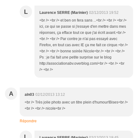
L
Laurence SERRE (Marinier)
02/12/2013 19:52
<br /> <br /> et ben on fera sans ...<br /> <br /> <br />
ici, ce qui se passe si j'essaye d'en mettre dans mes
réponses, ça efface tout ce que j'ai écrit avant.<br />
<br /> <br /> Par contre je n'ai pas essayé avec
Firefox, en tout cas avec IE ça me fait ce cirque.<br />
<br /> <br /> bonne soirée Nicole<br /> <br /> <br />
Ps : je t'ai fait une petite surprise sur le blog
http://associationabv.overblog.com/<br /> <br /> <br
/> <br />
A
aln03
02/12/2013 13:12
<br /> Très jolie photo avec un titre plein d'humour!Bises<br />
<br /> <br /> nicole<br />
Répondre
L
Laurence SERRE (Marinier)
02/12/2013 19:45