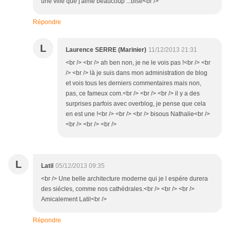
une ville que j'aime beaucoup ...bise<br />
Répondre
L
Laurence SERRE (Marinier)
11/12/2013 21:31
<br /> <br /> ah ben non, je ne le vois pas !<br /> <br
/> <br /> là je suis dans mon administration de blog
et vois tous les derniers commentaires mais non,
pas, ce fameux com.<br /> <br /> <br /> il y a des
surprises parfois avec overblog, je pense que cela
en est une !<br /> <br /> <br /> bisous Nathalie<br />
<br /> <br /> <br />
L
Latil
05/12/2013 09:35
<br /> Une belle architecture moderne qui je l espére durera
des siécles, comme nos cathédrales.<br /> <br /> <br />
Amicalement Latil<br />
Répondre