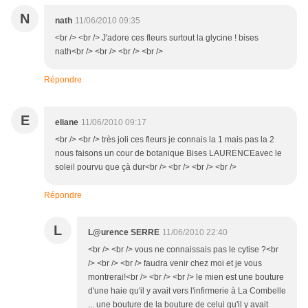
N
nath
11/06/2010 09:35
<br /> <br /> J'adore ces fleurs surtout la glycine ! bises
nath<br /> <br /> <br /> <br />
Répondre
E
eliane
11/06/2010 09:17
<br /> <br /> très joli ces fleurs je connais la 1 mais pas la 2
nous faisons un cour de botanique Bises LAURENCEavec le
soleil pourvu que çà dur<br /> <br /> <br /> <br />
Répondre
L
L@urence SERRE
11/06/2010 22:40
<br /> <br /> vous ne connaissais pas le cytise ?<br
/> <br /> <br /> faudra venir chez moi et je vous
montrerai!<br /> <br /> <br /> le mien est une bouture
d'une haie qu'il y avait vers l'infirmerie à La Combelle
... une bouture de la bouture de celui qu'il y avait