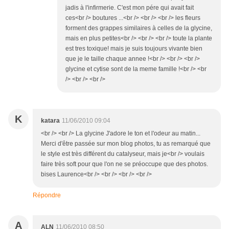
jadis à l'infirmerie. C'est mon pére qui avait fait
ces<br /> boutures ...<br /> <br /> <br /> les fleurs
forment des grappes similaires à celles de la glycine,
mais en plus petites<br /> <br /> <br /> toute la plante
est tres toxique! mais je suis toujours vivante bien
que je le taille chaque annee !<br /> <br /> <br />
glycine et cytise sont de la meme famille !<br /> <br
/> <br /> <br />
K
katara
11/06/2010 09:04
<br /> <br /> La glycine J'adore le ton et l'odeur au matin...
Merci d'être passée sur mon blog photos, tu as remarqué que
le style est très différent du catalyseur, mais je<br /> voulais
faire très soft pour que l'on ne se préoccupe que des photos.
bises Laurence<br /> <br /> <br /> <br />
Répondre
A
ALN
11/06/2010 08:50