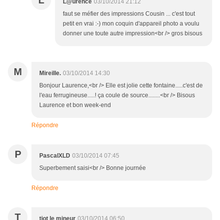
L
L@urence
03/10/2014 21:12
faut se méfier des impressions Cousin ... c'est tout
petit en vrai :-) mon coquin d'appareil photo a voulu
donner une toute autre impression<br /> gros bisous
M
Mireille.
03/10/2014 14:30
Bonjour Laurence,<br /> Elle est jolie cette fontaine.....c'est de
l'eau ferrugineuse.....! ça coule de source........<br /> Bisous
Laurence et bon week-end
Répondre
P
PascalXLD
03/10/2014 07:45
Superbement saisi<br /> Bonne journée
Répondre
T
tiot le mineur
03/10/2014 06:50