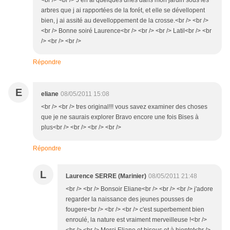
<br /> <br /> J en ai quelques unes dans mon jardin sous les
arbres que j ai rapportées de la forét, et elle se dévellopent
bien, j ai assité au develloppement de la crosse.<br /> <br />
<br /> Bonne soiré Laurence<br /> <br /> <br /> Latil<br /> <br
/> <br /> <br />
Répondre
E
eliane
08/05/2011 15:08
<br /> <br /> tres original!!! vous savez examiner des choses
que je ne saurais explorer Bravo encore une fois Bises à
plus<br /> <br /> <br /> <br />
Répondre
L
Laurence SERRE (Marinier)
08/05/2011 21:48
<br /> <br /> Bonsoir Eliane<br /> <br /> <br /> j'adore
regarder la naissance des jeunes pousses de
fougere<br /> <br /> <br /> c'est superbement bien
enroulé, la nature est vraiment merveilleuse !<br />