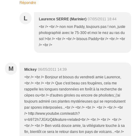
Répondre
L
Laurence SERRE (Marinier)
07/05/2011 18:44
<br /> <br /> non non Paddy, toujours pas ! non, juste
photographié avec le 75-300 et moi le nez au ras du
sol !<br /> <br /> <br /> bisous Paddy<br /> <br /> <br
/> <br />
M
Mickey
06/05/2011 14:39
<br /> <br /> Bonjour et bisous du vendredi amie Laurence,
<br /> <br /> <br /> Que c'est beau ces fougères, cela me
rappelle les longues randonnées en forêt à la recherche de
cèpes ou<br /> d'autres giroles ou encore de pholiotes; j'ai
toujours admiré ces plantes mystérieuses qui se reproduisent
par spores interposées...<br /> <br /> <br /> <br /> <br /> <br
/> http://www.youtube.com/watch?
v=b972h7JGXzQ&feature=related<br /> <br /> <br /> <br />
<br /> <br /> Ben voilà douce amie, la villégiature touche à sa
fin, bientôt ce sera le retour dans ton pays de volcans...<br />