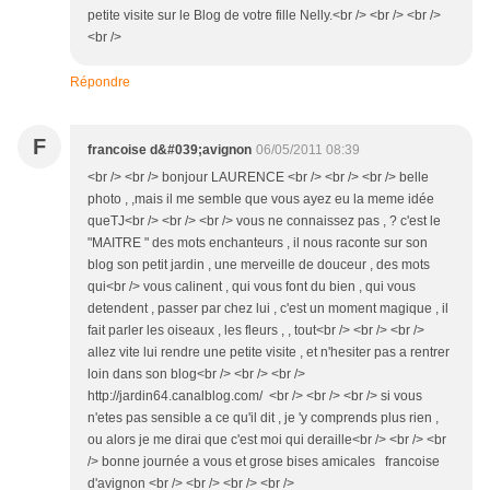
petite visite sur le Blog de votre fille Nelly.<br /> <br /> <br />
<br />
Répondre
F
francoise d&#039;avignon
06/05/2011 08:39
<br /> <br /> bonjour LAURENCE <br /> <br /> <br /> belle
photo , ,mais il me semble que vous ayez eu la meme idée
queTJ<br /> <br /> <br /> vous ne connaissez pas , ? c'est le
"MAITRE " des mots enchanteurs , il nous raconte sur son
blog son petit jardin , une merveille de douceur , des mots
qui<br /> vous calinent , qui vous font du bien , qui vous
detendent , passer par chez lui , c'est un moment magique , il
fait parler les oiseaux , les fleurs , , tout<br /> <br /> <br />
allez vite lui rendre une petite visite , et n'hesiter pas a rentrer
loin dans son blog<br /> <br /> <br />
http://jardin64.canalblog.com/ <br /> <br /> <br /> si vous
n'etes pas sensible a ce qu'il dit , je 'y comprends plus rien ,
ou alors je me dirai que c'est moi qui deraille<br /> <br /> <br
/> bonne journée a vous et grose bises amicales francoise
d'avignon <br /> <br /> <br /> <br />