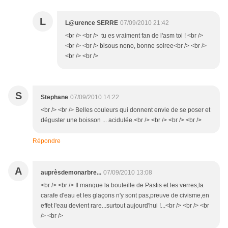
L
L@urence SERRE
07/09/2010 21:42
<br /> <br /> tu es vraiment fan de l'asm toi ! <br />
<br /> <br /> bisous nono, bonne soiree<br /> <br />
<br /> <br />
S
Stephane
07/09/2010 14:22
<br /> <br /> Belles couleurs qui donnent envie de se poser et
déguster une boisson ... acidulée.<br /> <br /> <br /> <br />
Répondre
A
auprèsdemonarbre...
07/09/2010 13:08
<br /> <br /> Il manque la bouteille de Pastis et les verres,la
carafe d'eau et les glaçons n'y sont pas,preuve de civisme,en
effet l'eau devient rare...surtout aujourd'hui !...<br /> <br /> <br
/> <br />