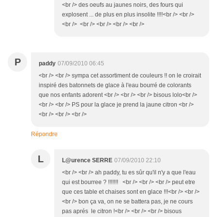
<br /> des oeufs au jaunes noirs, des fours qui
explosent ... de plus en plus insolite !!!!<br /> <br />
<br /> <br /> <br /> <br /> <br />
P
paddy
07/09/2010 06:45
<br /> <br /> sympa cet assortiment de couleurs !! on le croirait
inspiré des batonnets de glace à l'eau bourré de colorants
que nos enfants adorent <br /> <br /> <br /> bisous lolo<br />
<br /> <br /> PS pour la glace je prend la jaune citron <br />
<br /> <br /> <br />
Répondre
L
L@urence SERRE
07/09/2010 22:10
<br /> <br /> ah paddy, tu es sûr qu'il n'y a que l'eau
qui est bourree ? !!!!!!! <br /> <br /> <br /> peut etre
que ces table et chaises sont en glace !!!<br /> <br />
<br /> bon ça va, on ne se battera pas, je ne cours
pas aprés le citron !<br /> <br /> <br /> bisous