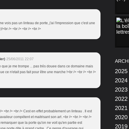
 ne vois pas un linteau de porte, j'ai l'impression que c'est une
<br /> <br /> <br /> <br />
er)
25/06/2011 22:07
ARCH
le que je me trompe ... pas trés douee dans ce domaine mais
2025
que ce n'etait pas fait pour être une marche !<br /> <br /> <br />
2024
2023
2022
2021
> <br /> <br /> Cest en effet probablement un linteau . Il est
2020
aileur compétent et maitrisant son art .<br /> <br /> <br />
 remarquer que la porte qu'on ne voit qu'en partie est
2019
d'une porte dite à grand cadre . Ce genre d'ouvrage qui