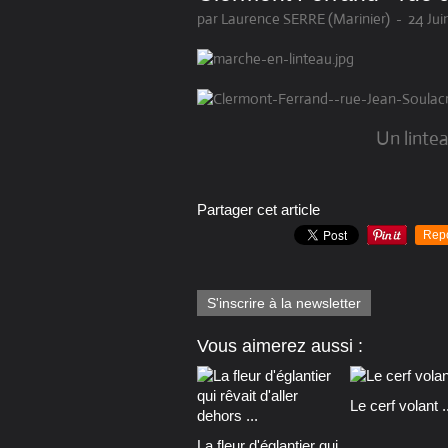
par Laurence SERRE (Marinier)
-
24 Jui
Un linte
Partager cet article
Rep
S'inscrire à la newsletter
Vous aimerez aussi :
Le cerf volant ..
La fleur d'églantier qui