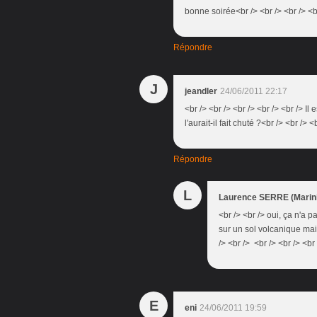
bonne soirée<br /> <br /> <br /> <b
Répondre
J
jeandler
24/06/2011 22:17
<br /> <br /> <br /> <br /> <br /> I
l'aurait-il fait chuté ?<br /> <br /> <
Répondre
L
Laurence SERRE (Marini
<br /> <br /> oui, ça n'a p
sur un sol volcanique mais 
/> <br /> <br /> <br /> <br 
E
eni
24/06/2011 19:59