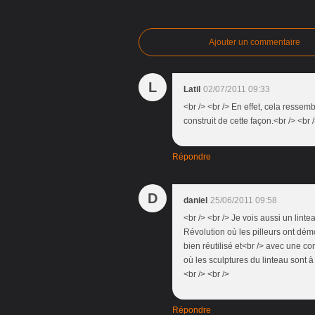
Ajouter un commentaire
L
Latil
02/07/2011 09:33
<br /> <br /> En effet, cela resse
construit de cette façon.<br /> <br 
Répondre
D
daniel
25/06/2011 09:58
<br /> <br /> Je vois aussi un linte
Révolution où les pilleurs ont démo
bien réutilisé et<br /> avec une c
où les sculptures du linteau sont à l
<br /> <br />
Répondre