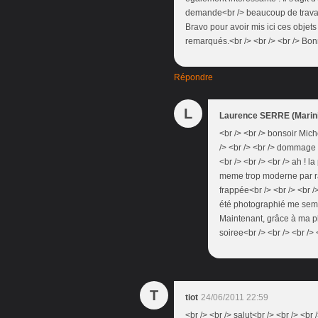
demande<br /> beaucoup de travail 
Bravo pour avoir mis ici ces objet
remarqués.<br /> <br /> <br /> Bonn
Répondre
L
Laurence SERRE (Marini
<br /> <br /> bonsoir Miche
/> <br /> <br /> dommage q
<br /> <br /> <br /> ah ! l
meme trop moderne par rapp
frappée<br /> <br /> <br 
été photographié me semble
Maintenant, grâce à ma pho
soiree<br /> <br /> <br /> 
T
tiot
24/06/2011 22:59
<br /> <br /> salut<br /> <br /> <br 