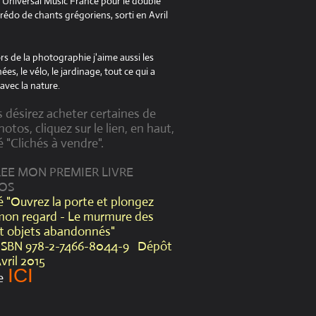
à Universal Music France pour le double
édo de chants grégoriens, sorti en Avril
s de la photographie j'aime aussi les
es, le vélo, le jardinage, tout ce qui a
avec la nature.
s désirez acheter certaines de
otos, cliquez sur le lien, en haut,
é "Clichés à vendre".
CREE MON PREMIER LIVRE
OS
lé "Ouvrez la porte et plongez
mon regard - Le murmure des
et objets abandonnés"
ISBN 978-2-7466-8044-9 Dépôt
Avril 2015
ICI
e