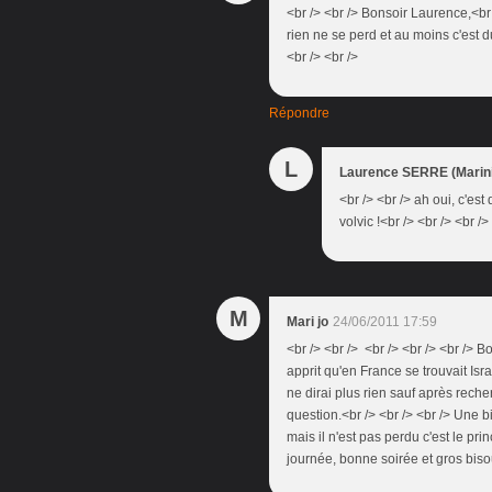
<br /> <br /> Bonsoir Laurence,<br 
rien ne se perd et au moins c'est du
<br /> <br />
Répondre
L
Laurence SERRE (Marini
<br /> <br /> ah oui, c'est 
volvic !<br /> <br /> <br /
M
Mari jo
24/06/2011 17:59
<br /> <br /> <br /> <br /> <br /> 
apprit qu'en France se trouvait Isra
ne dirai plus rien sauf après rech
question.<br /> <br /> <br /> Une 
mais il n'est pas perdu c'est le pri
journée, bonne soirée et gros bisou