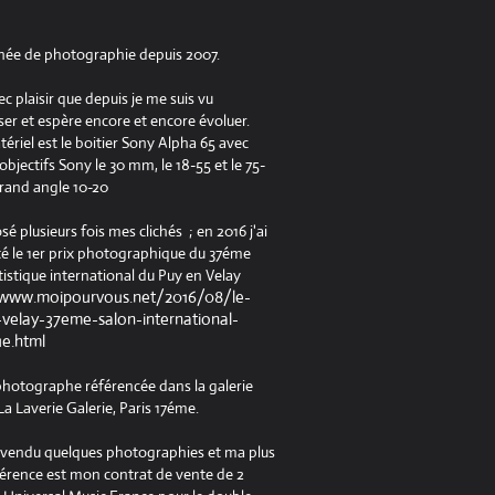
née de photographie depuis 2007.
ec plaisir que depuis je me suis vu
er et espère encore et encore évoluer.
riel est le boitier Sony Alpha 65 avec
jectifs Sony le 30 mm, le 18-55 et le 75-
rand angle 10-20
osé plusieurs fois mes clichés ; en 2016 j'ai
é le 1er prix photographique du 37éme
tistique international du Puy en Velay
/www.moipourvous.net/2016/08/le-
velay-37eme-salon-international-
ue.html
 photographe référencée dans la galerie
a Laverie Galerie, Paris 17éme.
à vendu quelques photographies et ma plus
férence est mon contrat de vente de 2