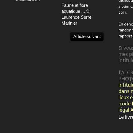
clichés 
Faune et flore
album Cr
aquatique ... ©
2011.
Laurence Serre
Marinier
En dehor
randonné
rapport 
Article suivant
Si vou
mes ph
intitul
J'AI 
PHOT
intitu
dans 
lieux 
code 
légal 
Le livr