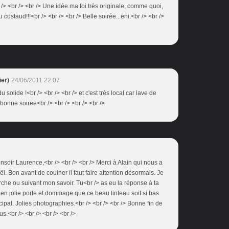
/> <br /> <br /> Une idée ma foi très originale, comme quoi,
 costaud!!!<br /> <br /> <br /> Belle soirée...eni.<br /> <br />
er)
24/06/2011 22:07
du solide !<br /> <br /> <br /> et c'est trés local car lave de
> bonne soiree<br /> <br /> <br /> <br />
Bonsoir Laurence,<br /> <br /> <br /> Merci à Alain qui nous a
ël. Bon avant de couiner il faut faire attention désormais. Je
erche ou suivant mon savoir. Tu<br /> as eu la réponse à ta
bien jolie porte et dommage que ce beau linteau soit si bas
ncipal. Jolies photographies.<br /> <br /> <br /> Bonne fin de
s.<br /> <br /> <br /> <br />