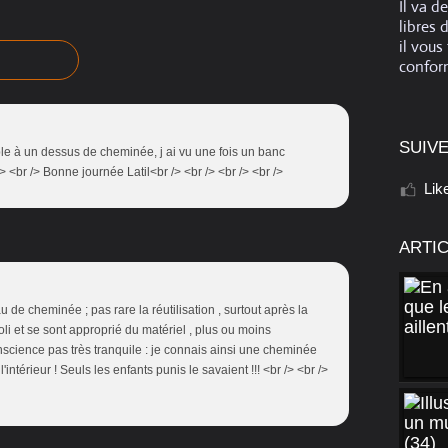
Il va d
libres 
il vous
conform
SUIVE
mble à un dessus de cheminée, j ai vu une fois un banc
/> <br /> Bonne journée Latil<br /> <br /> <br /> <br />
Lik
ARTI
au de cheminée ; pas rare la réutilisation , surtout après la
li et se sont approprié du matériel , plus ou moins
onscience pas très tranquile : je connais ainsi une cheminée
'intérieur ! Seuls les enfants punis le savaient !!! <br /> <br />