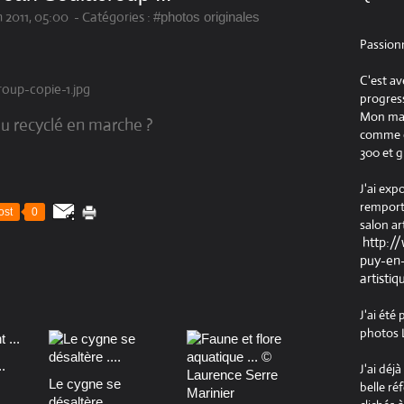
n 2011, 05:00
-
Catégories :
#photos originales
Passion
C'est av
progress
Mon maté
au recyclé en marche ?
comme ob
300 et g
J'ai exp
remport
ost
0
salon ar
http:/
puy-en-
artistiq
J'ai été
photos L
.
J'ai déj
Le cygne se
belle ré
désaltère ....