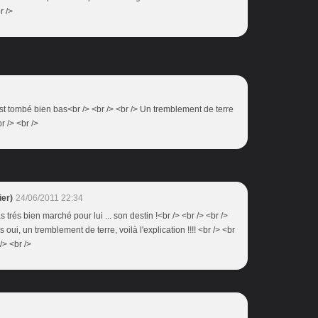
r />
l est tombé bien bas<br /> <br /> <br /> Un tremblement de terre
br /> <br />
er)
24/06/2011 22:34
as trés bien marché pour lui ... son destin !<br /> <br /> <br />
oui, un tremblement de terre, voilà l'explication !!!! <br /> <br
/> <br />