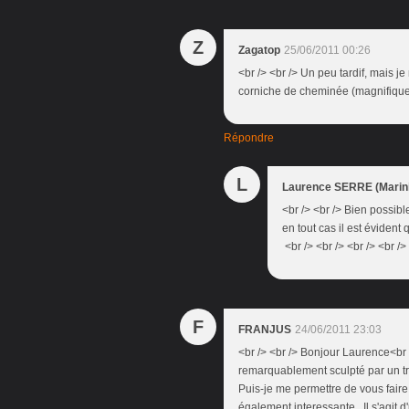
Z
Zagatop
25/06/2011 00:26
<br /> <br /> Un peu tardif, mais je
corniche de cheminée (magnifique)!
Répondre
L
Laurence SERRE (Marini
<br /> <br /> Bien possib
en tout cas il est évident 
<br /> <br /> <br /> <br />
F
FRANJUS
24/06/2011 23:03
<br /> <br /> Bonjour Laurence<br /
remarquablement sculpté par un trav
Puis-je me permettre de vous faire
également interessante . Il s'agit 