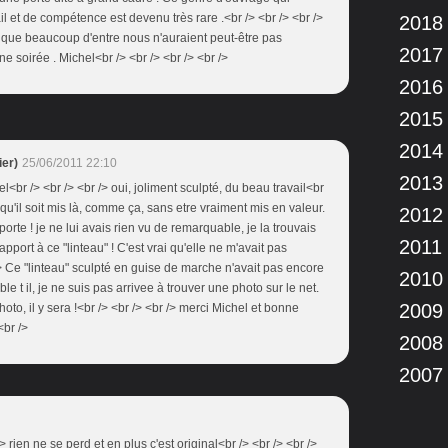
et de compétence est devenu très rare .<br /> <br /> <br />
2018
s que beaucoup d'entre nous n'auraient peut-être pas
2017
e soirée . Michel<br /> <br /> <br /> <br />
2016
2015
2014
er)
25/06/2011 22:10
2013
l<br /> <br /> <br /> oui, joliment sculpté, du beau travail<br
u'il soit mis là, comme ça, sans etre vraiment mis en valeur.
2012
a porte ! je ne lui avais rien vu de remarquable, je la trouvais
2011
ort à ce "linteau" ! C'est vrai qu'elle ne m'avait pas
/> Ce "linteau" sculpté en guise de marche n'avait pas encore
2010
 t il, je ne suis pas arrivee à trouver une photo sur le net.
2009
to, il y sera !<br /> <br /> <br /> merci Michel et bonne
<br />
2008
2007
/> rien ne se perd et en plus c'est original<br /> <br /> <br />