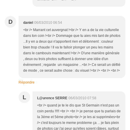
D
daniel
06/03/2010 06:54
<br /> Marrant cet auvergnat !<br /> Y en a de la vie culturelle
dans ton coin !<br /> Dommage que tu aies mis tant de photos
...Il y en a deux qui n'apportent rien et détonnent : couleur
bien trop chaude ! Il va te falloir plonger un peu les mains
dans le cambouis maintenant !<br /> D'une manière générale
, deux ou trois photos suffisent à donner une idée d'un
évènement ; regarde un magasine ...<br /> Ce serait un défilé
de mode , ce serait autre chose : du visuel !<br /> <br /> <br />
Répondre
L
L@urence SERRE
06/03/2010 07:58
<br /> quand je te le dis que St Germain n'est pas un
coin perdu !!!!! <br /> <br /> je pense que tu parlais de
la 3éme et 5éme photo<br /> je les ai supprimées<br
/> c'est toujours le meme probleme ça ... je fais plein
de photos car j'ai peur qu'elles soient râtees, surtout