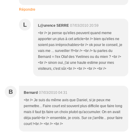
Répondre
L
L@urence SERRE
07/03/2010 20:59
<br /> je pense qu'elles peuvent quand meme
apporter un plus à cet article<br /> bien qu'elles ne
soient pas irréprochables<br /> ok pour le conseil, je
vais me ... surveiller !!!<br /> <br /> tu parles du
Bernard = l'ex Olaf des Yvelines ou du mien ? <br />
<br /> sinon oui, j'ai une haute estime pour mes
visiteurs, c'est sûr.<br /> <br /> <br /> <br />
B
Bernard
07/03/2010 04:31
<br /> Je suis du même avis que Daniel, si je peux me
permettre... Faire court est souvent plus difficile que faire long
mais il faut tjs faire un choix plutot qu'accumuler. On en avait
déja parlé<br /> ensemble, je crois. Sur ce j'arrête... pour faire
court !<br /> <br /> <br />