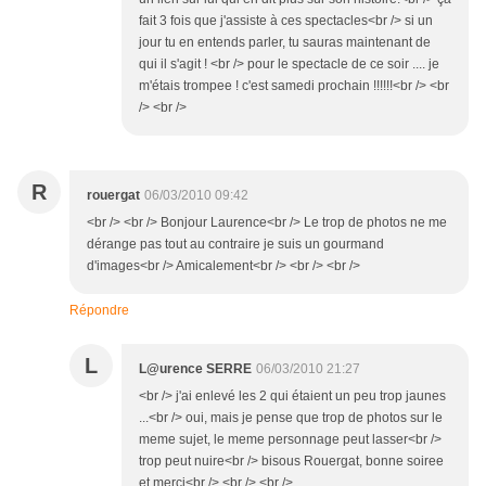
fait 3 fois que j'assiste à ces spectacles<br /> si un
jour tu en entends parler, tu sauras maintenant de
qui il s'agit ! <br /> pour le spectacle de ce soir .... je
m'étais trompee ! c'est samedi prochain !!!!!!<br /> <br
/> <br />
R
rouergat
06/03/2010 09:42
<br /> <br /> Bonjour Laurence<br /> Le trop de photos ne me
dérange pas tout au contraire je suis un gourmand
d'images<br /> Amicalement<br /> <br /> <br />
Répondre
L
L@urence SERRE
06/03/2010 21:27
<br /> j'ai enlevé les 2 qui étaient un peu trop jaunes
...<br /> oui, mais je pense que trop de photos sur le
meme sujet, le meme personnage peut lasser<br />
trop peut nuire<br /> bisous Rouergat, bonne soiree
et merci<br /> <br /> <br />