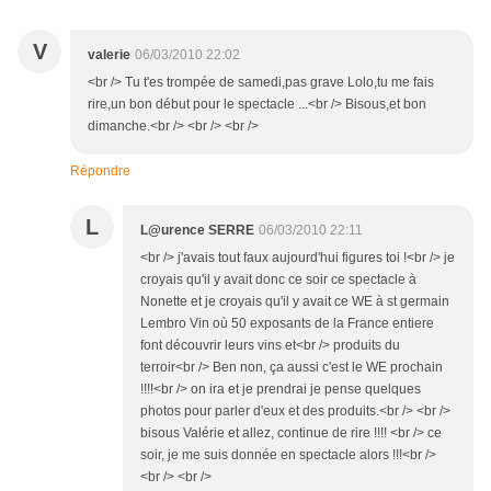
V
valerie
06/03/2010 22:02
<br /> Tu t'es trompée de samedi,pas grave Lolo,tu me fais
rire,un bon début pour le spectacle ...<br /> Bisous,et bon
dimanche.<br /> <br /> <br />
Répondre
L
L@urence SERRE
06/03/2010 22:11
<br /> j'avais tout faux aujourd'hui figures toi !<br /> je
croyais qu'il y avait donc ce soir ce spectacle à
Nonette et je croyais qu'il y avait ce WE à st germain
Lembro Vin où 50 exposants de la France entiere
font découvrir leurs vins et<br /> produits du
terroir<br /> Ben non, ça aussi c'est le WE prochain
!!!!<br /> on ira et je prendrai je pense quelques
photos pour parler d'eux et des produits.<br /> <br />
bisous Valérie et allez, continue de rire !!!! <br /> ce
soir, je me suis donnée en spectacle alors !!!<br />
<br /> <br />