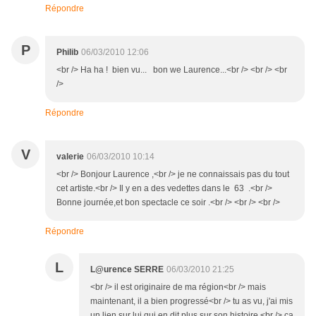
Répondre
P
Philib
06/03/2010 12:06
<br /> Ha ha ! bien vu... bon we Laurence...<br /> <br /> <br
/>
Répondre
V
valerie
06/03/2010 10:14
<br /> Bonjour Laurence ,<br /> je ne connaissais pas du tout
cet artiste.<br /> Il y en a des vedettes dans le 63 .<br />
Bonne journée,et bon spectacle ce soir .<br /> <br /> <br />
Répondre
L
L@urence SERRE
06/03/2010 21:25
<br /> il est originaire de ma région<br /> mais
maintenant, il a bien progressé<br /> tu as vu, j'ai mis
un lien sur lui qui en dit plus sur son histoire.<br /> ça