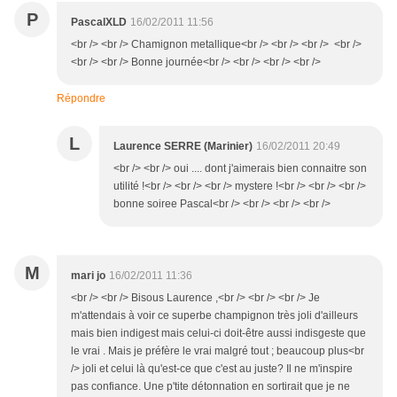
P
PascalXLD
16/02/2011 11:56
<br /> <br /> Chamignon metallique<br /> <br /> <br /> <br />
<br /> <br /> Bonne journée<br /> <br /> <br /> <br />
Répondre
L
Laurence SERRE (Marinier)
16/02/2011 20:49
<br /> <br /> oui .... dont j'aimerais bien connaitre son
utilité !<br /> <br /> <br /> mystere !<br /> <br /> <br />
bonne soiree Pascal<br /> <br /> <br /> <br />
M
mari jo
16/02/2011 11:36
<br /> <br /> Bisous Laurence ,<br /> <br /> <br /> Je
m'attendais à voir ce superbe champignon très joli d'ailleurs
mais bien indigest mais celui-ci doit-être aussi indisgeste que
le vrai . Mais je préfère le vrai malgré tout ; beaucoup plus<br
/> joli et celui là qu'est-ce que c'est au juste? Il ne m'inspire
pas confiance. Une p'tite détonnation en sortirait que je ne