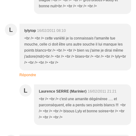
blague !<br /> <br /> <br /> gros bisous Paddy et
bonne nuit<br /> <br /> <br /> <br />
L
lylytop
16/02/2011 08:10
<br /> <br /> cette variété je la connaissais l'amanite tue
mouche, celle ci doit être uns autre souche il lui manque les
points blancs<br /> <br /> <br /> bien vu j'aime je dirai même
j'adore(mdr)<br /> <br /> <br /> bises<br /> <br /> <br /> lyly<br
/> <br /> <br /> <br />
Répondre
L
Laurence SERRE (Marinier)
16/02/2011 21:21
<br /> <br /> c'est une amanite dégénéree ..... et
parconséquent, elle a perdu ses points blancs !!! <br
/> <br /> <br /> bisous Lyly et bonne soiree<br /> <br
/> <br /> <br />