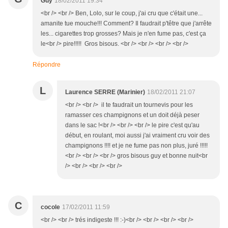
Guy
18/02/2011 19:34
<br /> <br /> Ben, Lolo, sur le coup, j'ai cru que c'était une...
amanite tue mouche!!! Comment? Il faudrait p'têtre que j'arrête
les... cigarettes trop grosses? Mais je n'en fume pas, c'est ça
le<br /> pire!!!!! Gros bisous. <br /> <br /> <br /> <br />
Répondre
L
Laurence SERRE (Marinier)
18/02/2011 21:07
<br /> <br /> il te faudrait un tournevis pour les
ramasser ces champignons et un doit déjà peser
dans le sac !<br /> <br /> <br /> le pire c'est qu'au
début, en roulant, moi aussi j'ai vraiment cru voir des
champignons !!!! et je ne fume pas non plus, juré !!!!!
<br /> <br /> <br /> gros bisous guy et bonne nuit<br
/> <br /> <br /> <br />
C
cocole
17/02/2011 11:59
<br /> <br /> trés indigeste !!! :-)<br /> <br /> <br /> <br />