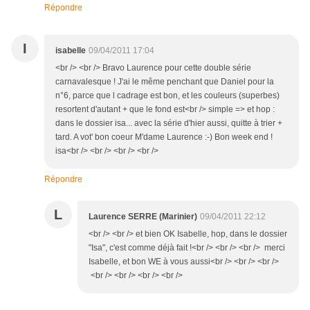
Répondre
I
isabelle
09/04/2011 17:04
<br /> <br /> Bravo Laurence pour cette double série
carnavalesque ! J'ai le même penchant que Daniel pour la
n°6, parce que l cadrage est bon, et les couleurs (superbes)
resortent d'autant + que le fond est<br /> simple => et hop :
dans le dossier isa... avec la série d'hier aussi, quitte à trier +
tard. A vot' bon coeur M'dame Laurence :-) Bon week end !
isa<br /> <br /> <br /> <br />
Répondre
L
Laurence SERRE (Marinier)
09/04/2011 22:12
<br /> <br /> et bien OK Isabelle, hop, dans le dossier
"Isa", c'est comme déjà fait !<br /> <br /> <br /> merci
Isabelle, et bon WE à vous aussi<br /> <br /> <br />
<br /> <br /> <br /> <br />