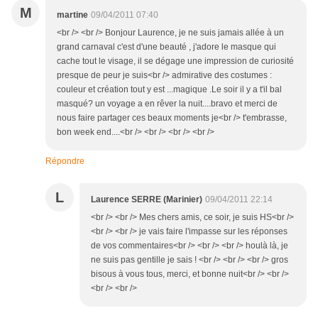
M
martine
09/04/2011 07:40
<br /> <br /> Bonjour Laurence, je ne suis jamais allée à un
grand carnaval c'est d'une beauté , j'adore le masque qui
cache tout le visage, il se dégage une impression de curiosité
presque de peur je suis<br /> admirative des costumes :
couleur et création tout y est ...magique .Le soir il y a t'il bal
masqué? un voyage a en rêver la nuit....bravo et merci de
nous faire partager ces beaux moments je<br /> t'embrasse,
bon week end....<br /> <br /> <br /> <br />
Répondre
L
Laurence SERRE (Marinier)
09/04/2011 22:14
<br /> <br /> Mes chers amis, ce soir, je suis HS<br />
<br /> <br /> je vais faire l'impasse sur les réponses
de vos commentaires<br /> <br /> <br /> houlà là, je
ne suis pas gentille je sais ! <br /> <br /> <br /> gros
bisous à vous tous, merci, et bonne nuit<br /> <br />
<br /> <br />