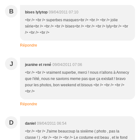
B
bises lylytop
09/04/2011 07:10
<br /> <br /> superbes masques<br /> <br /> <br /> jolie
série<br /> <br /> <br /> bises<br /> <br /> <br /> lyly<br /> <br
/> <br /> <br />
Répondre
J
jeanine et rené
09/04/2011 07:06
<br /> <br /> vraiment superbe, merci ! nous n'allons à Annecy
que l'été, nous ne savions meme pas que ça existait ! bravo
pour les photos, bon weekend et bisous <br /> <br /> <br />
<br />
Répondre
D
daniel
09/04/2011 06:54
<br /> <br /> J'aime beaucoup la sixième ( photo , pas la
classe ! ) .<br /> <br /> <br /> Le costume est beau , et le fond