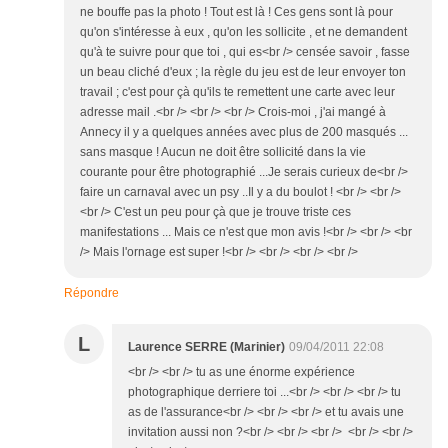
ne bouffe pas la photo ! Tout est là ! Ces gens sont là pour
qu'on s'intéresse à eux , qu'on les sollicite , et ne demandent
qu'à te suivre pour que toi , qui es<br /> censée savoir , fasse
un beau cliché d'eux ; la règle du jeu est de leur envoyer ton
travail ; c'est pour çà qu'ils te remettent une carte avec leur
adresse mail .<br /> <br /> <br /> Crois-moi , j'ai mangé à
Annecy il y a quelques années avec plus de 200 masqués ...
sans masque ! Aucun ne doit être sollicité dans la vie
courante pour être photographié ...Je serais curieux de<br />
faire un carnaval avec un psy ..Il y a du boulot ! <br /> <br />
<br /> C'est un peu pour çà que je trouve triste ces
manifestations ... Mais ce n'est que mon avis !<br /> <br /> <br
/> Mais l'ornage est super !<br /> <br /> <br /> <br />
Répondre
L
Laurence SERRE (Marinier)
09/04/2011 22:08
<br /> <br /> tu as une énorme expérience
photographique derriere toi ...<br /> <br /> <br /> tu
as de l'assurance<br /> <br /> <br /> et tu avais une
invitation aussi non ?<br /> <br /> <br /> <br /> <br />