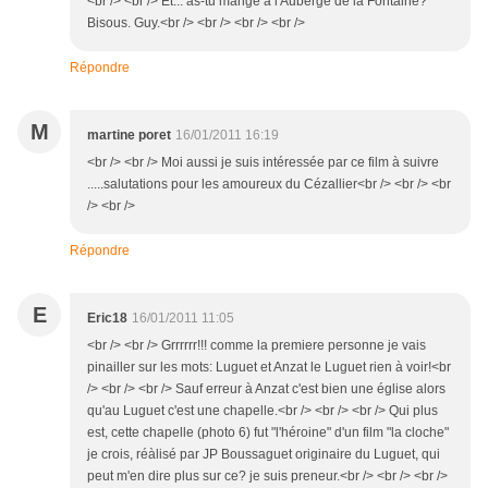
<br /> <br /> Et... as-tu mangé à l'Auberge de la Fontaine?
Bisous. Guy.<br /> <br /> <br /> <br />
Répondre
M
martine poret
16/01/2011 16:19
<br /> <br /> Moi aussi je suis intéressée par ce film à suivre
.....salutations pour les amoureux du Cézallier<br /> <br /> <br
/> <br />
Répondre
E
Eric18
16/01/2011 11:05
<br /> <br /> Grrrrrr!!! comme la premiere personne je vais
pinailler sur les mots: Luguet et Anzat le Luguet rien à voir!<br
/> <br /> <br /> Sauf erreur à Anzat c'est bien une église alors
qu'au Luguet c'est une chapelle.<br /> <br /> <br /> Qui plus
est, cette chapelle (photo 6) fut "l'héroine" d'un film "la cloche"
je crois, réàlisé par JP Boussaguet originaire du Luguet, qui
peut m'en dire plus sur ce? je suis preneur.<br /> <br /> <br />