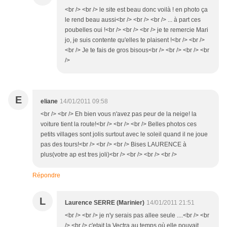
<br /> <br /> le site est beau donc voilà ! en photo ça
le rend beau aussi<br /> <br /> <br /> ... à part ces
poubelles oui !<br /> <br /> <br /> je te remercie Mari
jo, je suis contente qu'elles te plaisent !<br /> <br />
<br /> Je te fais de gros bisous<br /> <br /> <br /> <br
/>
E
eliane
14/01/2011 09:58
<br /> <br /> Eh bien vous n'avez pas peur de la neige! la
voiture tient la route!<br /> <br /> <br /> Belles photos ces
petits villages sont jolis surtout avec le soleil quand il ne joue
pas des tours!<br /> <br /> <br /> Bises LAURENCE à
plus(votre ap est tres joli)<br /> <br /> <br /> <br />
Répondre
L
Laurence SERRE (Marinier)
14/01/2011 21:51
<br /> <br /> je n'y serais pas allee seule ....<br /> <br
/> <br /> c'etait la Vectra au temps où elle pouvait