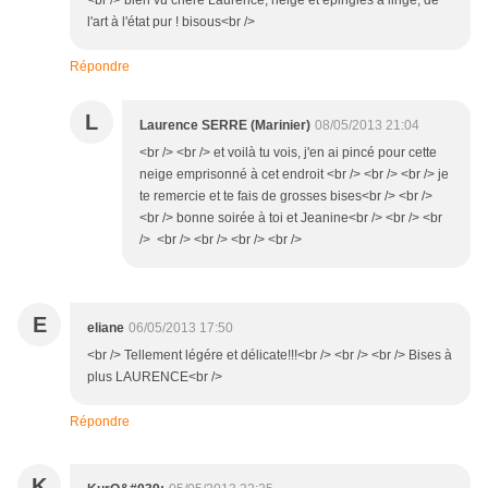
<br /> bien vu chere Laurence, neige et epingles à linge, de
l'art à l'état pur ! bisous<br />
Répondre
L
Laurence SERRE (Marinier)
08/05/2013 21:04
<br /> <br /> et voilà tu vois, j'en ai pincé pour cette
neige emprisonné à cet endroit <br /> <br /> <br /> je
te remercie et te fais de grosses bises<br /> <br />
<br /> bonne soirée à toi et Jeanine<br /> <br /> <br
/> <br /> <br /> <br /> <br />
E
eliane
06/05/2013 17:50
<br /> Tellement légére et délicate!!!<br /> <br /> <br /> Bises à
plus LAURENCE<br />
Répondre
K