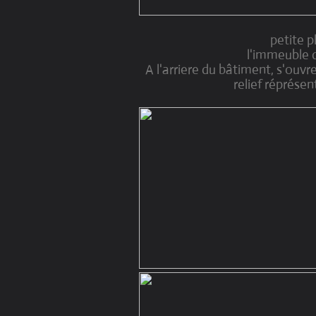
petite p
l'immeuble d
A l'arriere du bâtiment, s'ouvr
relief réprése