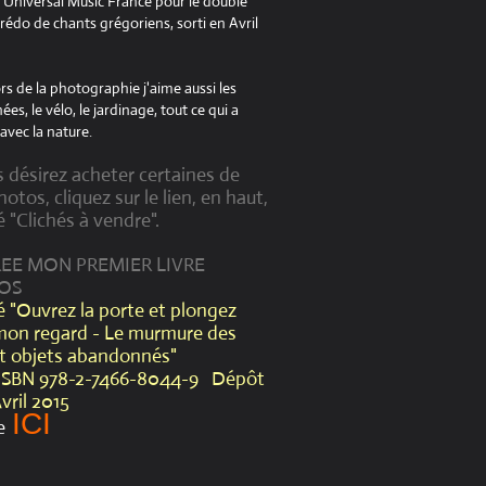
à Universal Music France pour le double
édo de chants grégoriens, sorti en Avril
s de la photographie j'aime aussi les
es, le vélo, le jardinage, tout ce qui a
avec la nature.
s désirez acheter certaines de
otos, cliquez sur le lien, en haut,
é "Clichés à vendre".
CREE MON PREMIER LIVRE
OS
lé "Ouvrez la porte et plongez
mon regard - Le murmure des
et objets abandonnés"
ISBN 978-2-7466-8044-9 Dépôt
Avril 2015
ICI
e