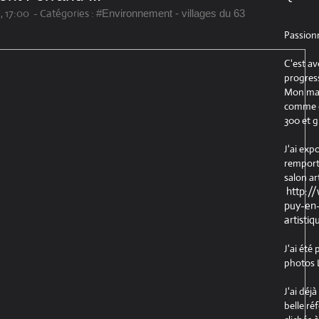
, 17:00
-
Catégories :
#Environnement - villages du 63
Passion
C'est av
progress
Mon maté
comme ob
300 et g
J'ai exp
remport
salon ar
http:/
puy-en-
artistiq
J'ai été
photos L
J'ai déj
belle ré