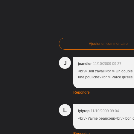
Ajouter un commentaire
J
jeandler
11/10/2009 09:27
<br /> Joli travail!<br /> Un doub
une pouliche?<br /> Parce qu'elle s
Répondre
L
lylytop
11/10/2009 09:04
<br /> j'aime beaucoup<br /> bon di
Répondre