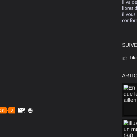
Il va d
libres 
il vous
conform
SUIVE
Lik
ARTI
ost
0