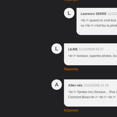
L
Laurence SERRE
11/10/
<br /> quand on croit tout
vu !<br /> c'est fou la phot
L
LILINE
11/10/2009 06:27
<br /> bonjour, superbe photos, bo
Répondre
A
Allier-née
10/10/2009 21:19
<br /> Sympa ces chevaux.....Rue i
Clermont.Bises<br /> <br /> <br />
Répondre