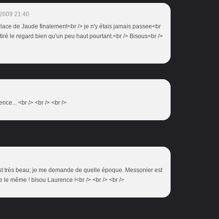
2009 21:40
 Place de Jaude finalement<br /> je n'y étais jamais passee<br
tiré le regard bien qu'un peu haut pourtant.<br /> Bisous<br />
nce... <br /> <br /> <br />
est très beau; je me demande de quelle époque. Messonier est
re le même ! bisou Laurence !<br /> <br /> <br />