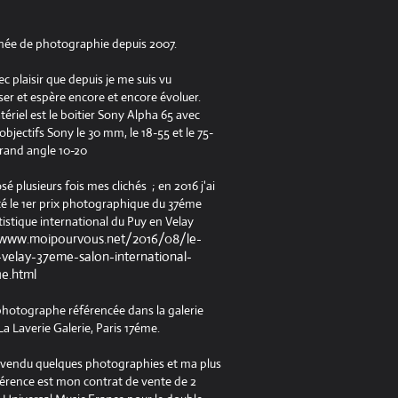
née de photographie depuis 2007.
ec plaisir que depuis je me suis vu
er et espère encore et encore évoluer.
riel est le boitier Sony Alpha 65 avec
jectifs Sony le 30 mm, le 18-55 et le 75-
rand angle 10-20
osé plusieurs fois mes clichés ; en 2016 j'ai
é le 1er prix photographique du 37éme
tistique international du Puy en Velay
/www.moipourvous.net/2016/08/le-
velay-37eme-salon-international-
ue.html
 photographe référencée dans la galerie
a Laverie Galerie, Paris 17éme.
à vendu quelques photographies et ma plus
férence est mon contrat de vente de 2