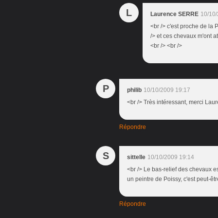
L
Laurence SERRE
10/10/
<br /> c'est proche de la
/> et ces chevaux m'ont at
<br /> <br />
P
philib
10/10/2009 19:17
<br /> Très intéressant, merci Laure
Répondre
S
sittelle
10/10/2009 19:14
<br /> Le bas-relief des chevaux 
un peintre de Poissy, c'est peut-êt
Répondre