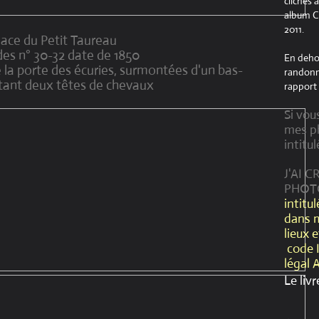
clichés 
album Cr
2011.
lace du Petit Taureau
es n° 30-32 date de 1850
En dehor
e la porte des écuries, surmontées d'un bas-
randonné
ntant deux têtes de chevaux
rapport 
Si vou
mes ph
intitul
J'AI 
PHOT
intitu
dans 
lieux 
code 
légal 
Le livr