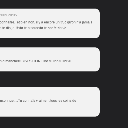
2009 20:05
 connaitre, et bien non, il y a encore un truc qu'on n'a jamais
o te dis-je !!!<br /> bisous<br /> <br /> <br />
n dimanche!!! BISES LILINE<br /> <br /> <br />
nconnue.....Tu connaîs vraiment tous les coins de