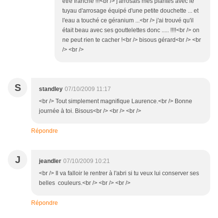
être franche !!!<br /> j'arrosais mes plantes avec le
tuyau d'arrosage équipé d'une petite douchette ... et
l'eau a touché ce géranium ...<br /> j'ai trouvé qu'il
était beau avec ses gouttelettes donc ..... !!!!<br /> on
ne peut rien te cacher !<br /> bisous gérard<br /> <br
/> <br />
S
standley
07/10/2009 11:17
<br /> Tout simplement magnifique Laurence.<br /> Bonne
journée à toi. Bisous<br /> <br /> <br />
Répondre
J
jeandler
07/10/2009 10:21
<br /> Il va falloir le rentrer à l'abri si tu veux lui conserver ses
belles couleurs.<br /> <br /> <br />
Répondre