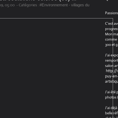
9, 05:00
-
Catégories :
#Environnement - villages du
Passion
C'est av
progress
Mon maté
comme ob
300 et g
J'ai exp
remport
salon ar
http:/
puy-en-
artistiq
J'ai été
photos L
J'ai déj
belle ré