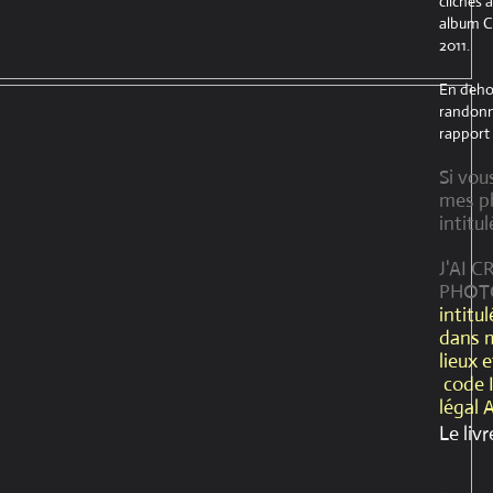
clichés 
album Cr
2011.
En dehor
randonné
rapport 
Si vou
mes ph
intitul
J'AI 
PHOT
intitu
dans 
lieux 
code 
légal 
Le livr