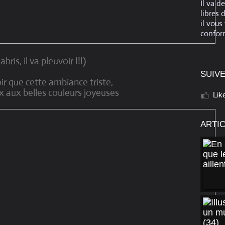
Il va d
libres 
il vous
conform
abris, il va pleuvoir !!!)
SUIVE
ir que cette ambiance triste,
x aux belles couleurs joyeuses
Lik
ARTI