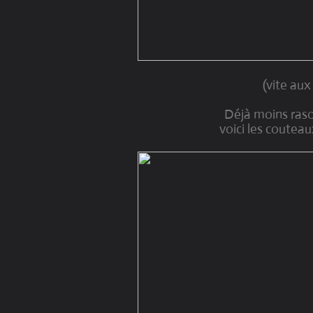
(vite aux 
Déjà moins raso
voici les couteau