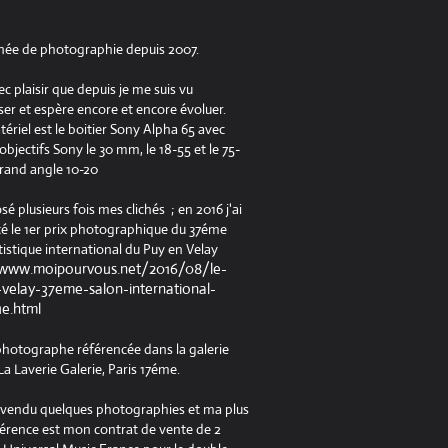
née de photographie depuis 2007.
ec plaisir que depuis je me suis vu
er et espère encore et encore évoluer.
riel est le boitier Sony Alpha 65 avec
jectifs Sony le 30 mm, le 18-55 et le 75-
rand angle 10-20
osé plusieurs fois mes clichés ; en 2016 j'ai
é le 1er prix photographique du 37éme
tistique international du Puy en Velay
/www.moipourvous.net/2016/08/le-
velay-37eme-salon-international-
ue.html
 photographe référencée dans la galerie
a Laverie Galerie, Paris 17éme.
à vendu quelques photographies et ma plus
férence est mon contrat de vente de 2