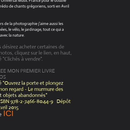
à Universal Music France pour le double
édo de chants grégoriens, sorti en Avril
s de la photographie j'aime aussi les
es, le vélo, le jardinage, tout ce qui a
avec la nature.
s désirez acheter certaines de
otos, cliquez sur le lien, en haut,
é "Clichés à vendre".
CREE MON PREMIER LIVRE
OS
lé "Ouvrez la porte et plongez
mon regard - Le murmure des
et objets abandonnés"
ISBN 978-2-7466-8044-9 Dépôt
Avril 2015
ICI
e