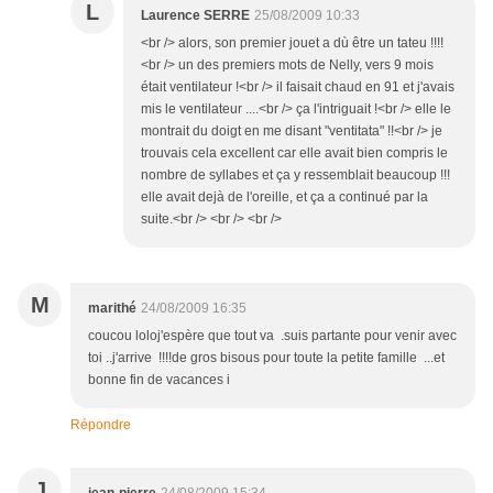
L
Laurence SERRE
25/08/2009 10:33
<br /> alors, son premier jouet a dù être un tateu !!!!
<br /> un des premiers mots de Nelly, vers 9 mois
était ventilateur !<br /> il faisait chaud en 91 et j'avais
mis le ventilateur ....<br /> ça l'intriguait !<br /> elle le
montrait du doigt en me disant "ventitata" !!<br /> je
trouvais cela excellent car elle avait bien compris le
nombre de syllabes et ça y ressemblait beaucoup !!!
elle avait dejà de l'oreille, et ça a continué par la
suite.<br /> <br /> <br />
M
marithé
24/08/2009 16:35
coucou loloj'espère que tout va .suis partante pour venir avec
toi ..j'arrive !!!!de gros bisous pour toute la petite famille ...et
bonne fin de vacances i
Répondre
J