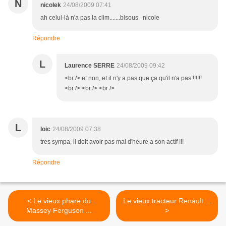
N
nicolek
24/08/2009 07:41
ah celui-là n'a pas la clim.......bisous nicole
Répondre
L
Laurence SERRE
24/08/2009 09:42
<br /> et non, et il n'y a pas que ça qu'il n'a pas !!!!!!
<br /> <br /> <br />
L
loic
24/08/2009 07:38
tres sympa, il doit avoir pas mal d'heure a son actif !!!
Répondre
< Le vieux phare du
Le vieux tracteur Renault ...
Massey Ferguson ...
>