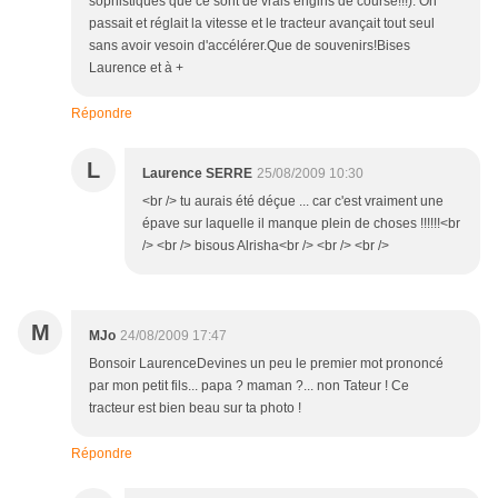
sophistiqués que ce sont de vrais engins de course!!!). On
passait et réglait la vitesse et le tracteur avançait tout seul
sans avoir vesoin d'accélérer.Que de souvenirs!Bises
Laurence et à +
Répondre
L
Laurence SERRE
25/08/2009 10:30
<br /> tu aurais été déçue ... car c'est vraiment une
épave sur laquelle il manque plein de choses !!!!!!<br
/> <br /> bisous Alrisha<br /> <br /> <br />
M
MJo
24/08/2009 17:47
Bonsoir LaurenceDevines un peu le premier mot prononcé
par mon petit fils... papa ? maman ?... non Tateur ! Ce
tracteur est bien beau sur ta photo !
Répondre