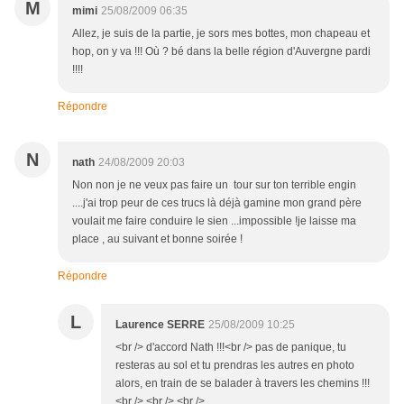
M
mimi
25/08/2009 06:35
Allez, je suis de la partie, je sors mes bottes, mon chapeau et
hop, on y va !!! Où ? bé dans la belle région d'Auvergne pardi
!!!!
Répondre
N
nath
24/08/2009 20:03
Non non je ne veux pas faire un tour sur ton terrible engin
....j'ai trop peur de ces trucs là déjà gamine mon grand père
voulait me faire conduire le sien ...impossible !je laisse ma
place , au suivant et bonne soirée !
Répondre
L
Laurence SERRE
25/08/2009 10:25
<br /> d'accord Nath !!!<br /> pas de panique, tu
resteras au sol et tu prendras les autres en photo
alors, en train de se balader à travers les chemins !!!
<br /> <br /> <br />