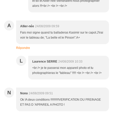
et toi et Allier nee viendraient nous photographier
alors !!!<br /> <br /> <br />
A
Allier-née
24/08/2009 09:59
Fais moi signe quand tu balladeras Kasimir sur le capot.J'irai
voir le tableau de; "La belle et le Pinson".A+
Répondre
L
Laurence SERRE
24/08/2009 10:33
<br /> je te passerai mon appareil photo et tu
photographieras le "tableau" !!!!! <br /> <br /> <br />
N
Nono
24/08/2009 09:51
Ok !A deux conditions !!!!!!!!!!!VERIFICATION DU FREINAGE
ET PAS D 'APPAREIL A PHOTO !