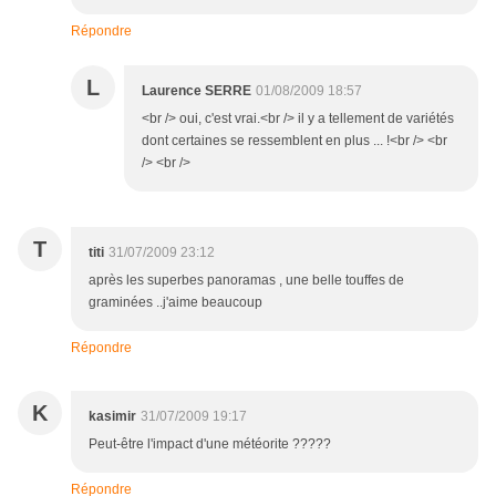
Répondre
L
Laurence SERRE
01/08/2009 18:57
<br /> oui, c'est vrai.<br /> il y a tellement de variétés
dont certaines se ressemblent en plus ... !<br /> <br
/> <br />
T
titi
31/07/2009 23:12
après les superbes panoramas , une belle touffes de
graminées ..j'aime beaucoup
Répondre
K
kasimir
31/07/2009 19:17
Peut-être l'impact d'une météorite ?????
Répondre