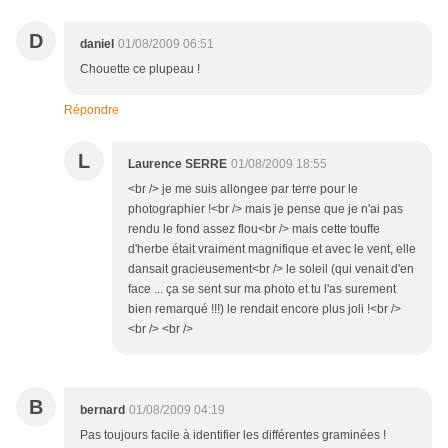
D
daniel
01/08/2009 06:51
Chouette ce plupeau !
Répondre
L
Laurence SERRE
01/08/2009 18:55
<br /> je me suis allongee par terre pour le
photographier !<br /> mais je pense que je n'ai pas
rendu le fond assez flou<br /> mais cette touffe
d'herbe était vraiment magnifique et avec le vent, elle
dansait gracieusement<br /> le soleil (qui venait d'en
face ... ça se sent sur ma photo et tu l'as surement
bien remarqué !!!) le rendait encore plus joli !<br />
<br /> <br />
B
bernard
01/08/2009 04:19
Pas toujours facile à identifier les différentes graminées !