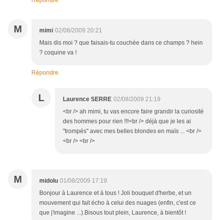
Répondre
M
mimi
02/08/2009 20:21
Mais dis moi ? que faisais-tu couchée dans ce champs ? hein
? coquine va !
Répondre
L
Laurence SERRE
02/08/2009 21:19
<br /> ah mimi, tu vas encore faire grandir la curiosité
des hommes pour rien !!!<br /> déjà que je les ai
"trompés" avec mes belles blondes en maïs ... <br />
<br /> <br />
M
midolu
01/08/2009 17:19
Bonjour à Laurence et à tous ! Joli bouquet d'herbe, et un
mouvement qui fait écho à celui des nuages (enfin, c'est ce
que j'imagine ...).Bisous tout plein, Laurence, à bientôt !