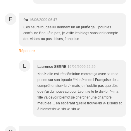
F
fra
16/06/2009 06:47
Ces fleurs rouges lui donnent un air plutôt gai ! pour les
com's, ne t'inquiète pas, je visite les blogs sans tenir compte
des visites ou pas...bises, françoise
Répondre
L
Laurence SERRE
16/06/2009 22:29
<br /> elle est trés féminine comme ça avec sa rose
posee sur son épaule !!!<br /> merci Françoise de ta
compréhension<br /> mais je n'oublie pas que dés
que j'ai du nouveau pour Lyon, je te le dis<br /> ma
fille va devoir bientot se chercher une chambre
meublee ... en espérant qu'elle trouve<br /> Bisous et
à bientot<br /> <br /> <br />