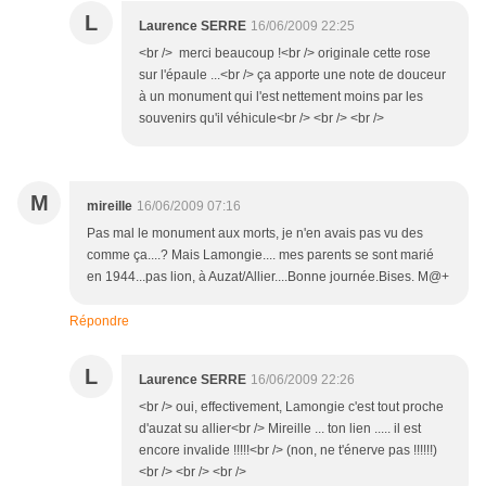
L
Laurence SERRE
16/06/2009 22:25
<br /> merci beaucoup !<br /> originale cette rose
sur l'épaule ...<br /> ça apporte une note de douceur
à un monument qui l'est nettement moins par les
souvenirs qu'il véhicule<br /> <br /> <br />
M
mireille
16/06/2009 07:16
Pas mal le monument aux morts, je n'en avais pas vu des
comme ça....? Mais Lamongie.... mes parents se sont marié
en 1944...pas lion, à Auzat/Allier....Bonne journée.Bises. M@+
Répondre
L
Laurence SERRE
16/06/2009 22:26
<br /> oui, effectivement, Lamongie c'est tout proche
d'auzat su allier<br /> Mireille ... ton lien ..... il est
encore invalide !!!!!<br /> (non, ne t'énerve pas !!!!!!)
<br /> <br /> <br />