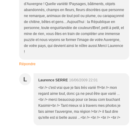
d'Auvergne ! Quelle variété !Paysages, bâtiments, objets
abandonnés, champs en fleurs, fleurs discrètes que personne
ne remarque, animaux de tout poil ou plume, ou carapaçonné
de chitine, bêtes et gens....Aujoud'hui : la République en
personne, toute enguirlandée de couleurs!Bref, petit à petit, et
mine de rien, vous êtes en train de compléter une immense
puzzle et nous voyons se former l'image de votre Auvergne,
de votre pays, qui devient ainsi le nôtre aussi.Merci Laurence
!
Répondre
L
Laurence SERRE
16/06/2009 22:01
<br /> c'est vrai que je fais trés varié !!!<br /> mon
regard aime tout, donc ça ne peut être que varié ...
<br /> merci beaucoup pour ce beau com touchant
Kasimir<br /> Tant mieux si à travers mes photos je
fais aimer l'auvergne, ma région !<br /> il faut dire
qu'elle est si belle aussi ...<br /> <br /> <br /> <br />