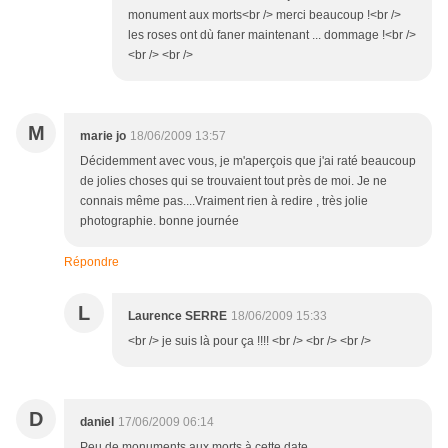
monument aux morts<br /> merci beaucoup !<br />
les roses ont dù faner maintenant ... dommage !<br />
<br /> <br />
M
marie jo
18/06/2009 13:57
Décidemment avec vous, je m'aperçois que j'ai raté beaucoup
de jolies choses qui se trouvaient tout près de moi. Je ne
connais même pas....Vraiment rien à redire , très jolie
photographie. bonne journée
Répondre
L
Laurence SERRE
18/06/2009 15:33
<br /> je suis là pour ça !!!! <br /> <br /> <br />
D
daniel
17/06/2009 06:14
Peu de monuments aux morts à cette date ....