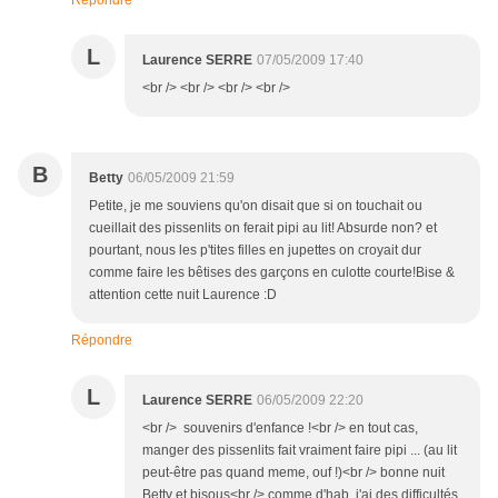
Répondre
L
Laurence SERRE
07/05/2009 17:40
<br /> <br /> <br /> <br />
B
Betty
06/05/2009 21:59
Petite, je me souviens qu'on disait que si on touchait ou
cueillait des pissenlits on ferait pipi au lit! Absurde non? et
pourtant, nous les p'tites filles en jupettes on croyait dur
comme faire les bêtises des garçons en culotte courte!Bise &
attention cette nuit Laurence :D
Répondre
L
Laurence SERRE
06/05/2009 22:20
<br /> souvenirs d'enfance !<br /> en tout cas,
manger des pissenlits fait vraiment faire pipi ... (au lit
peut-être pas quand meme, ouf !)<br /> bonne nuit
Betty et bisous<br /> comme d'hab, j'ai des difficultés