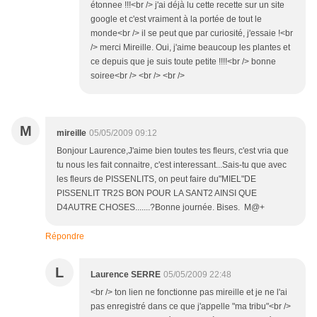
étonnee !!!<br /> j'ai déjà lu cette recette sur un site
google et c'est vraiment à la portée de tout le
monde<br /> il se peut que par curiosité, j'essaie !<br
/> merci Mireille. Oui, j'aime beaucoup les plantes et
ce depuis que je suis toute petite !!!!<br /> bonne
soiree<br /> <br /> <br />
M
mireille
05/05/2009 09:12
Bonjour Laurence,J'aime bien toutes tes fleurs, c'est vria que
tu nous les fait connaitre, c'est interessant...Sais-tu que avec
les fleurs de PISSENLITS, on peut faire du"MIEL"DE
PISSENLIT TR2S BON POUR LA SANT2 AINSI QUE
D4AUTRE CHOSES.......?Bonne journée. Bises. M@+
Répondre
L
Laurence SERRE
05/05/2009 22:48
<br /> ton lien ne fonctionne pas mireille et je ne l'ai
pas enregistré dans ce que j'appelle "ma tribu"<br />