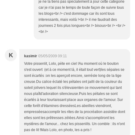
je ne la tiens pas spécialement à jour cette catégorie
car je n'ai pas le temps de toute façon de suivre tous
les blogs<br /> c'est dommage car ils sont tous
interessants, mais voilà !<br /> il me faudrait des
journees 2 fois plus longues<br /> bisous<br /> <br />
<br />
K
kasimir
05/05/2009 09:11
Votre pissenlit, Lolo, pète en ciel !Au moment où le bouton
s'est ouvert (et à ce moment là, il était tout vert)les sépales se
sont écartés :on les aperçoit encore, serrésle long de la tige
creuse.Du calice éclaté les pétales ont jailli de la couleur du
soleil jolivers lequel ils s'élevaienten ce mouvement qui tant
nous plaîtd'adoration silencieuse.Puis les pétales se sont
écartés à leur tourlaissant place aux organes de l'amour. Sur
cette forêt d'étamines dresséesLes abeilles viendront,
empresséesaccomplir les rites de la procréation assistée dont
elles sont les prêtresses zélées.Ainsi s'accompliront les
mystères de l'amour... chez les pissenlits. Un comble : ils n'ont
pas de lit !Mais Lolo, en photo, les a pris !