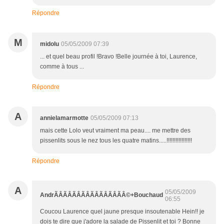
Répondre
M
midolu
05/05/2009 07:39
... et quel beau profil !Bravo !Belle journée à toi, Laurence,
comme à tous ...
Répondre
A
annielamarmotte
05/05/2009 07:13
mais cette Lolo veut vraiment ma peau.... me mettre des
pissenlits sous le nez tous les quatre matins.....!!!!!!!!!!!!!!!!!
Répondre
A
05/05/2009
AndrÃÂÃÂÃÂÃÂÃÂÃÂÃÂÃÂ©+Bouchaud
06:55
Coucou Laurence quel jaune presque insoutenable Hein!! je
dois te dire que j'adore la salade de Pissenlit et toi ? Bonne