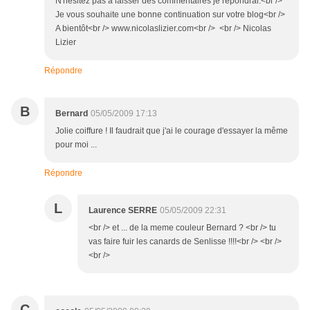
N'hésitez pas à laisser des commentaires je répondrai.<br />
Je vous souhaite une bonne continuation sur votre blog<br />
A bientôt<br /> www.nicolaslizier.com<br /> <br /> Nicolas
Lizier
Répondre
B
Bernard
05/05/2009 17:13
Jolie coiffure ! Il faudrait que j'ai le courage d'essayer la même
pour moi ...
Répondre
L
Laurence SERRE
05/05/2009 22:31
<br /> et ... de la meme couleur Bernard ? <br /> tu
vas faire fuir les canards de Senlisse !!!!<br /> <br />
<br />
C