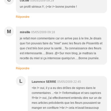
cocole
05/05/2009 09:29
un profil sérieux !! ;-)<br /> bonne journée !
Répondre
M
mireille
05/05/2009 09:18
je refait mon commentaire car on arrive pas à le lire.Je disais
que l'on pouvais faire du "miel" avec les fleurs de Pissenlits et
que c'est trés bon pour la santé....Ta connaissance des fleurs
est interressante.....Bises .@+Sur mon blog, je mattrais la
recette du miel si ça interresse quelqu'un.....Bonne journée.
Répondre
L
Laurence SERRE
05/05/2009 22:45
<br /> oui, il y a eu des drôles de signes dans le
commentaires ...<br /> l'informatique et ses caprices
!!!<br /> oui, j'ai effectivement entendu dire sur un de
mes articles précédents que les fleurs pouvaient se
manger en confiture !<br /> cela m'avait beaucoup