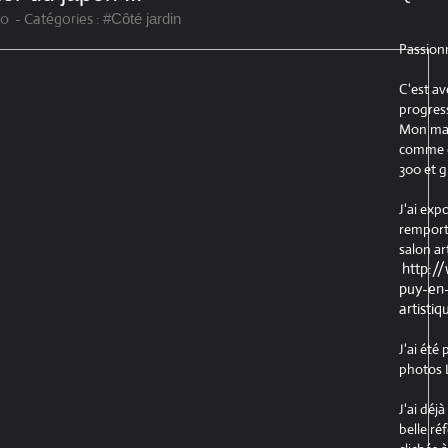
00
-
Catégories :
#Côté jardin
Passion
C'est av
progress
Mon maté
comme ob
300 et g
J'ai exp
remport
salon ar
http:/
puy-en-
artistiq
J'ai été
photos L
J'ai déj
belle ré