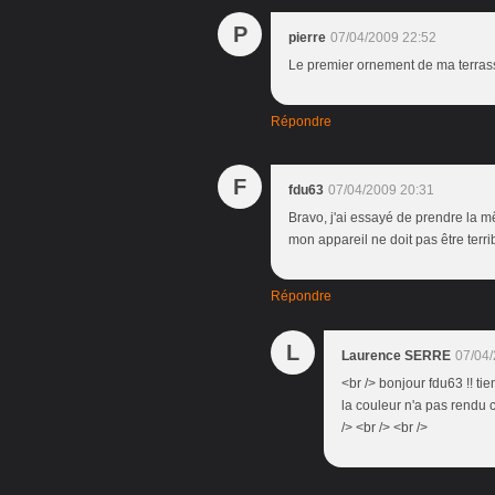
P
pierre
07/04/2009 22:52
Le premier ornement de ma terrasse
Répondre
F
fdu63
07/04/2009 20:31
Bravo, j'ai essayé de prendre la mê
mon appareil ne doit pas être terr
Répondre
L
Laurence SERRE
07/04/
<br /> bonjour fdu63 !! tie
la couleur n'a pas rendu c
/> <br /> <br />