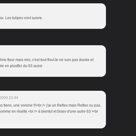
. Les tulipes vont suivre.
me fleur mais moi, c'est tout flou!Je ne suis pas douée et
ible en plusBiz du 63 aussi
2009 22:44
ns tiens, une voisine !!!<br /> j'ai un Reflex mais Reflex ou pas,
omme en réalité.<br /> à bientot et bises d'une autre 63 !<br