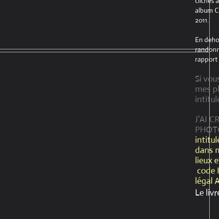
clichés 
album Cr
2011.
En dehor
randonné
rapport 
Si vou
mes ph
intitul
J'AI 
PHOT
intitu
dans 
lieux 
code 
légal 
Le livr