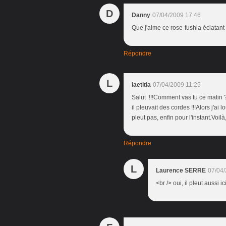
D
Danny
07/04/2009 17:46
Que j'aime ce rose-fushia éclatant !
Répondre
L
laetitia
07/04/2009 11:25
Salut !!!Comment vas tu ce matin ?
il pleuvait des cordes !!!Alors j'ai 
pleut pas, enfin pour l'instant.Voil
Répondre
L
Laurence SERRE
07/04/
<br /> oui, il pleut aussi ic