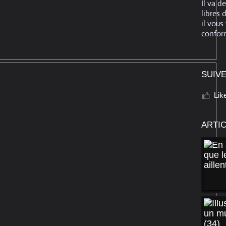
Il va d
libres 
il vous
conform
SUIVE
Lik
ARTI