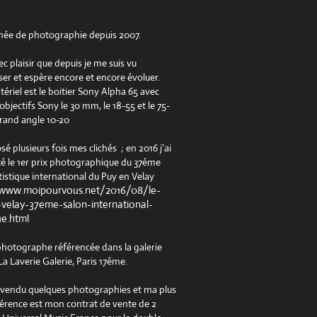
née de photographie depuis 2007.
ec plaisir que depuis je me suis vu
er et espère encore et encore évoluer.
riel est le boitier Sony Alpha 65 avec
jectifs Sony le 30 mm, le 18-55 et le 75-
rand angle 10-20
osé plusieurs fois mes clichés ; en 2016 j'ai
é le 1er prix photographique du 37éme
tistique international du Puy en Velay
/www.moipourvous.net/2016/08/le-
velay-37eme-salon-international-
ue.html
 photographe référencée dans la galerie
a Laverie Galerie, Paris 17éme.
à vendu quelques photographies et ma plus
férence est mon contrat de vente de 2