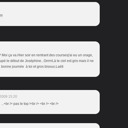
!!
 Moi ça va.Hier soir en rentrant des coursesj'ai eu un orage,
loupé le début de Joséphine...GrrrrrLà le ciel est gris mais il ne
à, bonne journée à toi et gros bisous.Laëti
2009 15:20
i ...<br /> pas le top !<br /> <br /> <br />