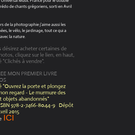
à Universal Music France pour le double
édo de chants grégoriens, sorti en Avril
s de la photographie j'aime aussi les
es, le vélo, le jardinage, tout ce qui a
avec la nature.
s désirez acheter certaines de
otos, cliquez sur le lien, en haut,
é "Clichés à vendre".
CREE MON PREMIER LIVRE
OS
lé "Ouvrez la porte et plongez
mon regard - Le murmure des
et objets abandonnés"
ISBN 978-2-7466-8044-9 Dépôt
Avril 2015
ICI
e