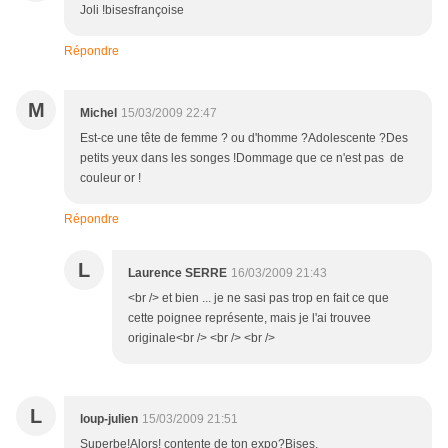
Joli !bisesfrançoise
Répondre
M
Michel
15/03/2009 22:47
Est-ce une tête de femme ? ou d'homme ?Adolescente ?Des
petits yeux dans les songes !Dommage que ce n'est pas de
couleur or !
Répondre
L
Laurence SERRE
16/03/2009 21:43
<br /> et bien ... je ne sasi pas trop en fait ce que
cette poignee représente, mais je l'ai trouvee
originale<br /> <br /> <br />
L
loup-julien
15/03/2009 21:51
Superbe!Alors! contente de ton expo?Bises.