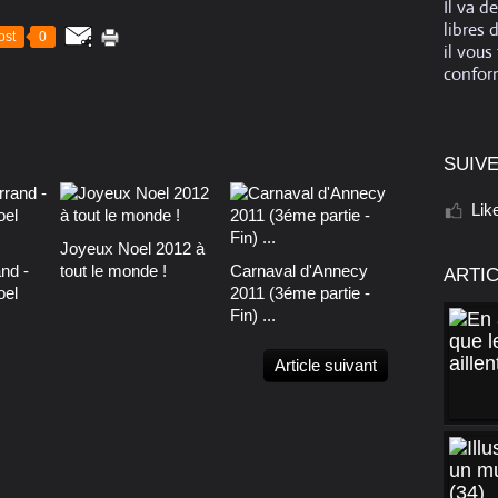
Il va d
libres 
ost
0
il vous
conform
SUIVE
Lik
Joyeux Noel 2012 à
nd -
tout le monde !
Carnaval d'Annecy
ARTI
oel
2011 (3éme partie -
Fin) ...
Article suivant