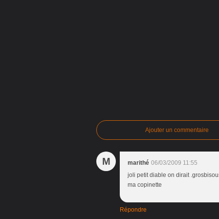
Ajouter un commentaire
M
marithé
06/03/2009 11:55
joli petit diable on dirait .grosbi
ma copinette
Répondre