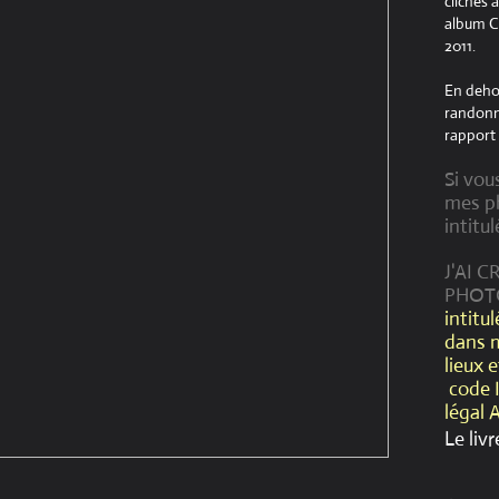
clichés 
album Cr
2011.
En dehor
randonné
rapport 
Si vou
mes ph
intitul
J'AI 
PHOT
intitu
dans 
lieux 
code 
légal 
Le livr