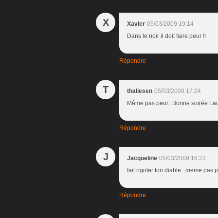
X
Xavier
05/03/2009 19:14
Dans le noir il doit faire peur !!
Répondre
T
thaliesen
05/03/2009 17:24
Même pas peur...Bonne soirée La
Répondre
J
Jacqueline
05/03/2009 16:23
fait rigoler ton diable...meme pas p
Répondre