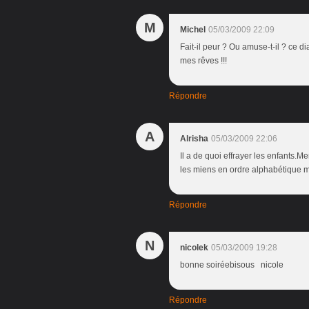
M
Michel
05/03/2009 22:09
Fait-il peur ? Ou amuse-t-il ? ce d
mes rêves !!!
Répondre
A
Alrisha
05/03/2009 22:06
Il a de quoi effrayer les enfants.M
les miens en ordre alphabétique 
Répondre
N
nicolek
05/03/2009 19:28
bonne soiréebisous nicole
Répondre