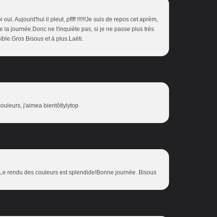
oui. Aujourd'hui il pleut, pffff !!!!!!Je suis de repos cet aprèm,
 la journée.Donc ne t'inquiète pas, si je ne passe plus très
ible.Gros Bisous et à plus.Laëti.
couleurs, j'aimea bientôtlylytop
 Le rendu des couleurs est splendide!Bonne journée. Bisous