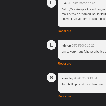
L
Laëtitia
05/03/2009 16:05
Salut ,J'espère que tu vas bien, moi 
mais demain et samedi boulot toute
souvent...Je viendrai dès que poss
Répondre
L
lylytop
05/03/2009 15:20
brrr tu veux nous faire peurbelles 
Répondre
S
standley
05/03/2009 13:04
Trés belle prise de vue Laurence.
Répondre