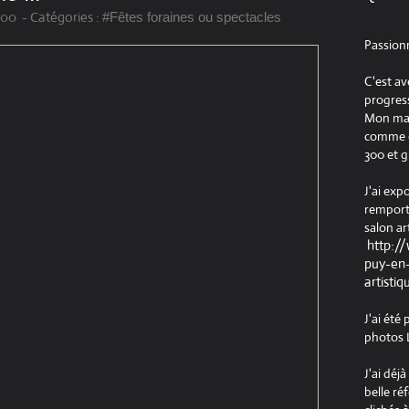
:00
-
Catégories :
#Fêtes foraines ou spectacles
Passion
C'est av
progress
Mon maté
comme ob
300 et g
J'ai exp
remport
salon ar
http:/
puy-en-
artistiq
J'ai été
photos L
J'ai déj
belle ré