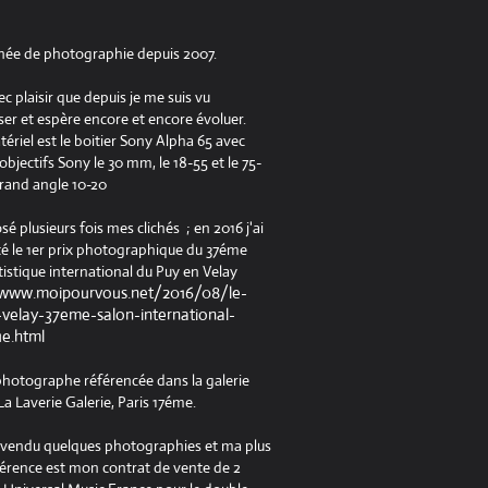
née de photographie depuis 2007.
ec plaisir que depuis je me suis vu
er et espère encore et encore évoluer.
riel est le boitier Sony Alpha 65 avec
jectifs Sony le 30 mm, le 18-55 et le 75-
rand angle 10-20
osé plusieurs fois mes clichés ; en 2016 j'ai
é le 1er prix photographique du 37éme
tistique international du Puy en Velay
/www.moipourvous.net/2016/08/le-
velay-37eme-salon-international-
ue.html
 photographe référencée dans la galerie
a Laverie Galerie, Paris 17éme.
à vendu quelques photographies et ma plus
férence est mon contrat de vente de 2