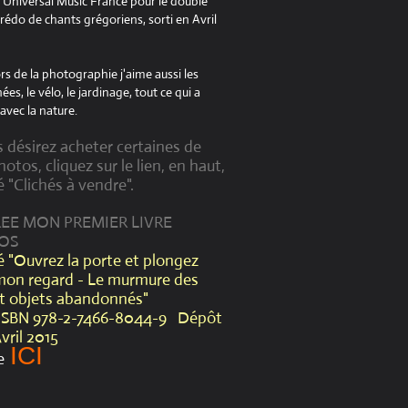
à Universal Music France pour le double
édo de chants grégoriens, sorti en Avril
s de la photographie j'aime aussi les
es, le vélo, le jardinage, tout ce qui a
avec la nature.
s désirez acheter certaines de
otos, cliquez sur le lien, en haut,
é "Clichés à vendre".
CREE MON PREMIER LIVRE
OS
lé "Ouvrez la porte et plongez
mon regard - Le murmure des
et objets abandonnés"
ISBN 978-2-7466-8044-9 Dépôt
Avril 2015
ICI
e