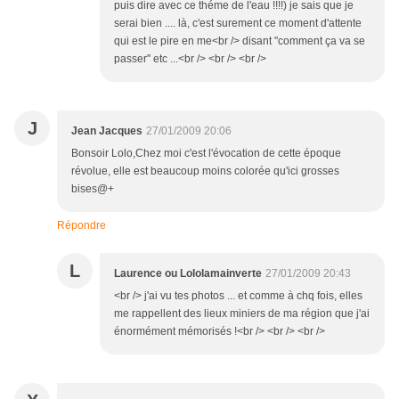
puis dire avec ce théme de l'eau !!!!) je sais que je
serai bien .... là, c'est surement ce moment d'attente
qui est le pire en me<br /> disant "comment ça va se
passer" etc ...<br /> <br /> <br />
J
Jean Jacques
27/01/2009 20:06
Bonsoir Lolo,Chez moi c'est l'évocation de cette époque
révolue, elle est beaucoup moins colorée qu'ici grosses
bises@+
Répondre
L
Laurence ou Lololamainverte
27/01/2009 20:43
<br /> j'ai vu tes photos ... et comme à chq fois, elles
me rappellent des lieux miniers de ma région que j'ai
énormément mémorisés !<br /> <br /> <br />