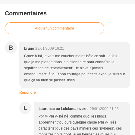
Commentaires
Ajouter un commentaire
B
bruno
29/01/2009 16:21
Grace à toi, je vais me coucher moins bête ce soir.il a fallu
que je me plonge dans le dictionnaire pour connaître la
signification de "chevalement". Je n'avais jamais
entendu.merci à toiEt bon courage pour cette expo. je suis sur
que ça va bien se passer.Bises
Répondre
L
Laurence ou Lololamainverte
29/01/2009 21:23
<br /> <br /> hé hé, comme quoi les blogs
apprennent toujours quelque chose !<br /> Trés
caractéristique des pays miniers ces "pylones", ces
monstres noirs dont j'ai vu tourner les roues qui