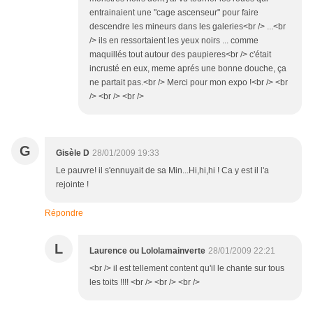
entrainaient une "cage ascenseur" pour faire
descendre les mineurs dans les galeries<br /> ...<br
/> ils en ressortaient les yeux noirs ... comme
maquillés tout autour des paupieres<br /> c'était
incrusté en eux, meme aprés une bonne douche, ça
ne partait pas.<br /> Merci pour mon expo !<br /> <br
/> <br /> <br />
G
Gisèle D
28/01/2009 19:33
Le pauvre! il s'ennuyait de sa Min...Hi,hi,hi ! Ca y est il l'a
rejointe !
Répondre
L
Laurence ou Lololamainverte
28/01/2009 22:21
<br /> il est tellement content qu'il le chante sur tous
les toits !!!! <br /> <br /> <br />