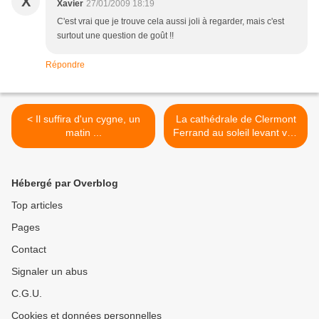
X
Xavier
27/01/2009 18:19
C'est vrai que je trouve cela aussi joli à regarder, mais c'est
surtout une question de goût !!
Répondre
< Il suffira d'un cygne, un
La cathédrale de Clermont
matin ...
Ferrand au soleil levant vue
de loin ... >
Hébergé par Overblog
Top articles
Pages
Contact
Signaler un abus
C.G.U.
Cookies et données personnelles