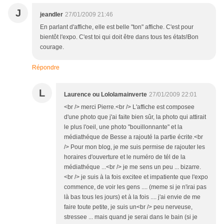
J
jeandler
27/01/2009 21:46
En parlant d'affiche, elle est belle "ton" affiche. C'est pour
bientôt l'expo. C'est toi qui doit être dans tous tes états!Bon
courage.
Répondre
L
Laurence ou Lololamainverte
27/01/2009 22:01
<br /> merci Pierre.<br /> L'affiche est composee
d'une photo que j'ai faite bien sûr, la photo qui attirait
le plus l'oeil, une photo "bouillonnante" et la
médiathéque de Besse a rajouté la partie écrite.<br
/> Pour mon blog, je me suis permise de rajouter les
horaires d'ouverture et le numéro de tél de la
médiathéque ...<br /> je me sens un peu ... bizarre.
<br /> je suis à la fois excitee et impatiente que l'expo
commence, de voir les gens .... (meme si je n'irai pas
là bas tous les jours) et à la fois .... j'ai envie de me
faire toute petite, je suis un<br /> peu nerveuse,
stressee ... mais quand je serai dans le bain (si je