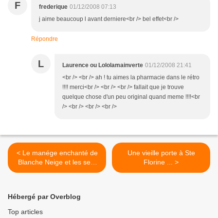
F
frederique
01/12/2008 07:13
j aime beaucoup l avant derniere<br /> bel effet<br />
Répondre
L
Laurence ou Lololamainverte
01/12/2008 21:41
<br /> <br /> ah ! tu aimes la pharmacie dans le rétro
!!!! merci<br /> <br /> <br /> fallait que je trouve
quelque chose d'un peu original quand meme !!!!<br
/> <br /> <br /> <br />
< Le manége enchanté de
Une vieille porte à Ste
Blanche Neige et les sept
Florine ... >
nains ...
Hébergé par Overblog
Top articles