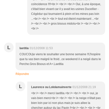
coïncidence !!!!<br /> <br /> <br /> Oui, à une époque,
c'était bien vivant car il y avait les usines Ducellier -
Cégédur qui tournaient à plein et les mines pas loin
...<br /> <br /> <br /> tout est éteint maintenant ...<br
/> <br /> <br /> gros bisous midolu<br /> <br /> <br />
<br />
L
laetitia
01/12/2008 11:53
COUCOUje viens te souhaiter une bonne semaine !!!J'espère
que tu vas bien malgré le froid...ce weekend il a neigé dans le
Perche.Gros Bisous et A+.Laetitia
Répondre
L
Laurence ou Lololamainverte
01/12/2008 21:19
<br /> <br /> merci laetitia.<br /> <br /> <br /> oui, je
vais bien merci<br /> <br /> <br /> la neige n'était pas
bien loin par ici non plus mais je suis allee la
chercher autour du lac Pavin !!<br /> <br /> <br /> <br