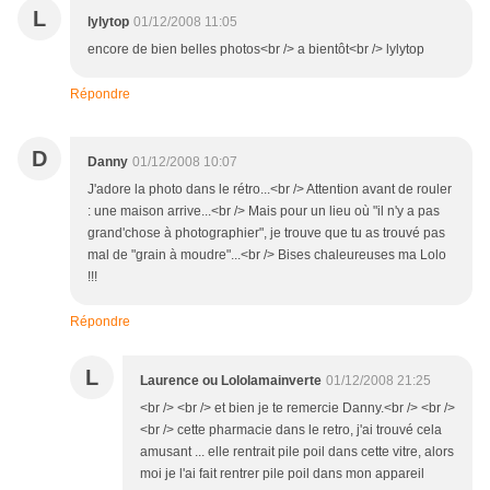
L
lylytop
01/12/2008 11:05
encore de bien belles photos<br /> a bientôt<br /> lylytop
Répondre
D
Danny
01/12/2008 10:07
J'adore la photo dans le rétro...<br /> Attention avant de rouler
: une maison arrive...<br /> Mais pour un lieu où "il n'y a pas
grand'chose à photographier", je trouve que tu as trouvé pas
mal de "grain à moudre"...<br /> Bises chaleureuses ma Lolo
!!!
Répondre
L
Laurence ou Lololamainverte
01/12/2008 21:25
<br /> <br /> et bien je te remercie Danny.<br /> <br />
<br /> cette pharmacie dans le retro, j'ai trouvé cela
amusant ... elle rentrait pile poil dans cette vitre, alors
moi je l'ai fait rentrer pile poil dans mon appareil