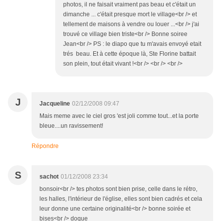
photos, il ne faisait vraiment pas beau et c'était un
dimanche ... c'était presque mort le village<br /> et
tellement de maisons à vendre ou louer ...<br /> j'ai
trouvé ce village bien triste<br /> Bonne soiree
Jean<br /> PS : le diapo que tu m'avais envoyé etait
trés beau. Et à cette époque là, Ste Florine battait
son plein, tout était vivant !<br /> <br /> <br />
J
Jacqueline
02/12/2008 09:47
Mais meme avec le ciel gros 'est joli comme tout...et la porte
bleue....un ravissement!
Répondre
S
sachot
01/12/2008 23:34
bonsoir<br /> tes photos sont bien prise, celle dans le rétro,
les halles, l'intérieur de l'église, elles sont bien cadrés et cela
leur donne une certaine originalité<br /> bonne soirée et
bises<br /> doque