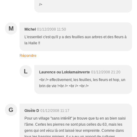
/>
M
Michel
01/12/2008 11:50
L'essentiel c'est qu'il y a des feuilles aux arbres et des fleurs à
la Halle !!
Répondre
L
Laurence ou Lololamainverte
01/12/2008 21:20
<br /> effectivement, les feuilles, les fleurs et hop, un
brin de vie !<br /> <br /> <br />
G
Gisèle D
01/12/2008 11:17
Pour un village "sans intérêt" je trouve que tu en as bien saisi
l'âme. Certes les pierres ne sont plus celles du 63, mais les
gens qui ont vécu là ont laissé leur empreinte. Comme dans
tous les bassins miniers, il y a eu un apport de cultures