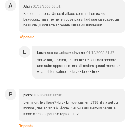
A
Alain
01/12/2008 08:51
Bonjour LaurenceUn petit village comme il en existe
beaucoup; mais , je ne le trouve pas si laid que çà et avec un
beau ciel, il doit être agréable !Bises du lundiAlain
Répondre
L
Laurence ou Lololamainverte
01/12/2008 21:37
<br /> oui, le soleil, un ciel bleu et tout doit prendre
une autre apparence, mais il restera quand meme un
village bien calme ....<br /> <br /> <br />
P
pierre
01/12/2008 08:38
Bien mort, le village?<br /> En tout cas, en 1938, il y avait du
monde , des enfants à l'école. Ceux-là auraient-ils perdu le
mode d'emploi pour se reproduire?
Répondre