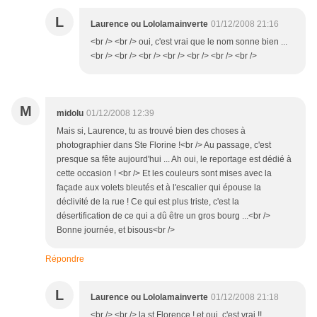
L
Laurence ou Lololamainverte
01/12/2008 21:16
<br /> <br /> oui, c'est vrai que le nom sonne bien ...
<br /> <br /> <br /> <br /> <br /> <br /> <br />
M
midolu
01/12/2008 12:39
Mais si, Laurence, tu as trouvé bien des choses à
photographier dans Ste Florine !<br /> Au passage, c'est
presque sa fête aujourd'hui ... Ah oui, le reportage est dédié à
cette occasion ! <br /> Et les couleurs sont mises avec la
façade aux volets bleutés et à l'escalier qui épouse la
déclivité de la rue ! Ce qui est plus triste, c'est la
désertification de ce qui a dû être un gros bourg ...<br />
Bonne journée, et bisous<br />
Répondre
L
Laurence ou Lololamainverte
01/12/2008 21:18
<br /> <br /> la st Florence ! et oui, c'est vrai !!