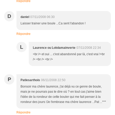
Répondre
D
daniel
07/11/2008 06:30
Laisser trainer une boule ...Ca sent l'abandon !
Répondre
L
Laurence ou Lololamainverte
07/11/2008 22:34
<br /> et oui ... c'est abandonné par là, c'est vrai !<br
/> <br /> <br />
P
Patlesarthois
06/11/2008 22:50
Bonsoir ma chère laurence, j'ai déjà vu ce genre de boule,
mais je ne pourrais pas te dire où ? en tout cas j'aime bien
l'idée de la rondeur de cette bouler qui me fait penser à la
rondeur des jours !Je t'embrase ma chère laurence ...Pat ...***
Répondre