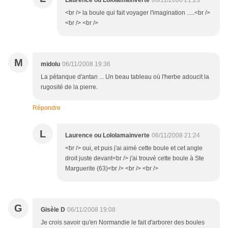
Laurence ou Lololamainverte
06/11/2008 21:23
<br /> la boule qui fait voyager l'imagination .....<br />
<br /> <br />
M
midolu
06/11/2008 19:36
La pétanque d'antan ... Un beau tableau où l'herbe adoucit la
rugosité de la pierre.
Répondre
L
Laurence ou Lololamainverte
06/11/2008 21:24
<br /> oui, et puis j'ai aimé cette boule et cet angle
droit juste devant<br /> j'ai trouvé cette boule à Ste
Marguerite (63)<br /> <br /> <br />
G
Gisèle D
06/11/2008 19:08
Je crois savoir qu'en Normandie le fait d'arborer des boules