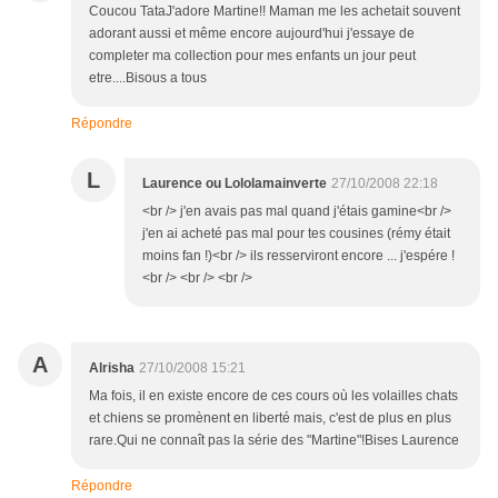
Coucou TataJ'adore Martine!! Maman me les achetait souvent
adorant aussi et même encore aujourd'hui j'essaye de
completer ma collection pour mes enfants un jour peut
etre....Bisous a tous
Répondre
L
Laurence ou Lololamainverte
27/10/2008 22:18
<br /> j'en avais pas mal quand j'étais gamine<br />
j'en ai acheté pas mal pour tes cousines (rémy était
moins fan !)<br /> ils resserviront encore ... j'espére !
<br /> <br /> <br />
A
Alrisha
27/10/2008 15:21
Ma fois, il en existe encore de ces cours où les volailles chats
et chiens se promènent en liberté mais, c'est de plus en plus
rare.Qui ne connaît pas la série des "Martine"!Bises Laurence
Répondre