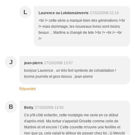
L
Laurence ou Lololamainverte
27/10/2008 22:19
<br /> cette série a marqué bien des générations !<br
/> mais dommage, les nouveaux livres sont moins
beaux ... Martine a changé de tete !<br /> <br /> <br
/>
J
jean-pierre
27/10/2008 13:57
bonjour Laurence . un très fort symbole de cohabitation !
bonne journée et gros bisous . jean-pierre
Répondre
B
Betty
27/10/2008 13:50
Ce p'tit côté enfantin, cette nostalgie me ravie en ce début
d'après-midi. Ma tortue s'appelait Grisette comme celle de
Martine et vit encore ! Cette courette m'ouvre une fenêtre et
rien que ça, cela valait le détour de passer chez toi ;-)) Merciiii