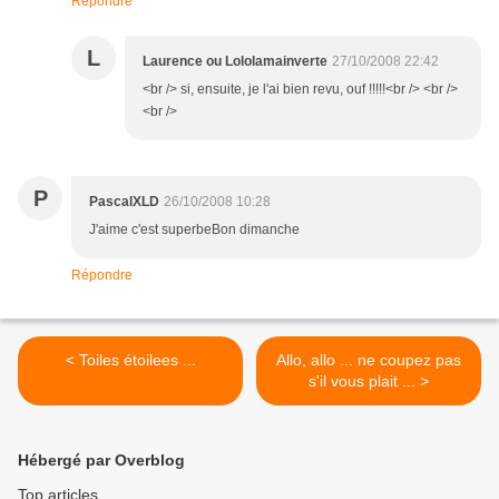
Répondre
L
Laurence ou Lololamainverte
27/10/2008 22:42
<br /> si, ensuite, je l'ai bien revu, ouf !!!!!<br /> <br />
<br />
P
PascalXLD
26/10/2008 10:28
J'aime c'est superbeBon dimanche
Répondre
< Toiles étoilees ...
Allo, allo ... ne coupez pas
s'il vous plait ... >
Hébergé par Overblog
Top articles