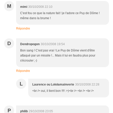
M
mimi
30/10/2008 22:10
C'est fou ce que la nature fait ! je l'adore ce Puy de Dôme !
même dans la brume !
Répondre
D
Dendropogon
30/10/2008 19:54
Bon sang ! C'est pas vrai ! Le Puy de Dôme vient d'être
attaqué par un missile !... Mais il lui en faudra plus pour
s'écrouler ;-)
Répondre
L
Laurence ou Lololamainverte
30/10/2008 22:28
<br /> oui, il tient bon !!!! :>)<br /> <br /> <br />
P
philib
29/10/2008 23:05