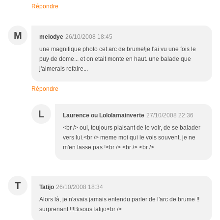
Répondre
M
melodye
26/10/2008 18:45
une magnifique photo cet arc de brume!je l'ai vu une fois le
puy de dome... et on etait monte en haut. une balade que
j'aimerais refaire...
Répondre
L
Laurence ou Lololamainverte
27/10/2008 22:36
<br /> oui, toujours plaisant de le voir, de se balader
vers lui.<br /> meme moi qui le vois souvent, je ne
m'en lasse pas !<br /> <br /> <br />
T
Tatijo
26/10/2008 18:34
Alors là, je n'avais jamais entendu parler de l'arc de brume !!
surprenant !!!BisousTatijo<br />