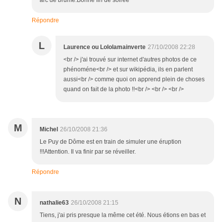
arc de brume.Bonne fin de soirée
Répondre
L
Laurence ou Lololamainverte
27/10/2008 22:28
<br /> j'ai trouvé sur internet d'autres photos de ce
phénoméne<br /> et sur wikipédia, ils en parlent
aussi<br /> comme quoi on apprend plein de choses
quand on fait de la photo !!<br /> <br /> <br />
M
Michel
26/10/2008 21:36
Le Puy de Dôme est en train de simuler une éruption
!!!Attention. Il va finir par se réveiller.
Répondre
N
nathalie63
26/10/2008 21:15
Tiens, j'ai pris presque la même cet été. Nous étions en bas et