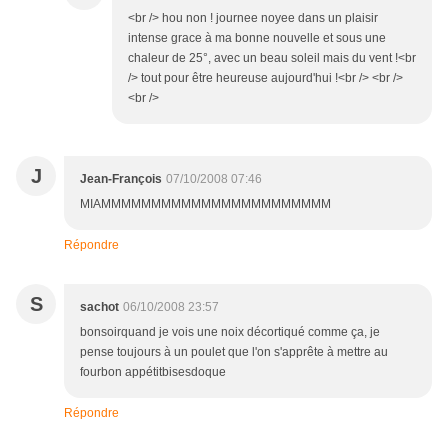
<br /> hou non ! journee noyee dans un plaisir
intense grace à ma bonne nouvelle et sous une
chaleur de 25°, avec un beau soleil mais du vent !<br
/> tout pour être heureuse aujourd'hui !<br /> <br />
<br />
J
Jean-François
07/10/2008 07:46
MIAMMMMMMMMMMMMMMMMMMMMMMM
Répondre
S
sachot
06/10/2008 23:57
bonsoirquand je vois une noix décortiqué comme ça, je
pense toujours à un poulet que l'on s'apprête à mettre au
fourbon appétitbisesdoque
Répondre