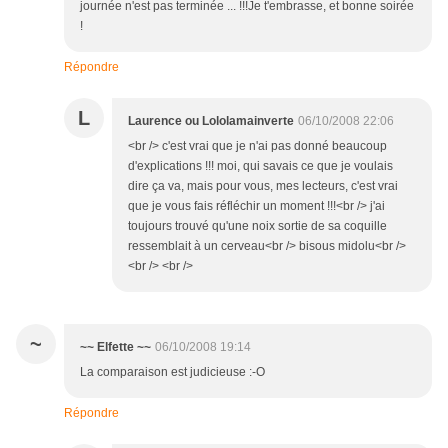
journée n'est pas terminée ... !!!Je t'embrasse, et bonne soirée
!
Répondre
L
Laurence ou Lololamainverte
06/10/2008 22:06
<br /> c'est vrai que je n'ai pas donné beaucoup
d'explications !!! moi, qui savais ce que je voulais
dire ça va, mais pour vous, mes lecteurs, c'est vrai
que je vous fais réfléchir un moment !!!<br /> j'ai
toujours trouvé qu'une noix sortie de sa coquille
ressemblait à un cerveau<br /> bisous midolu<br />
<br /> <br />
~
~~ Elfette ~~
06/10/2008 19:14
La comparaison est judicieuse :-O
Répondre