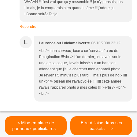
WAAAH !! c'est vrai que ça y ressemble !! je n'y pensais pas,
!!!mais, je la croquerais bien quand même !!! j'adore ça
!!Bonne soiréeTatijo
Répondre
L
Laurence ou Lololamainverte
06/10/2008 22:12
<br /> mon cerveau, face à ce "cerveau" a eu de
l'imagination !!!<br /> L'an dernier, j'en avais sortie
une de sa coque, l'avais laissé sur un banc en
attendant que j'aille chercher mon appareil photo ...
Je reviens 5 minutes plus tard ... mais plus de noix !!!!
un<br /> oiseau me l'avait volée !!!!!!!!! cette annee,
j'avais l'appareil photo à mes cotés !!! :>)<br /> <br />
<br />
< Mise en place de
Etre à l'aise dans ses
panneaux publicitaires à
baskets ... >
l'Ecole des Beaux Arts