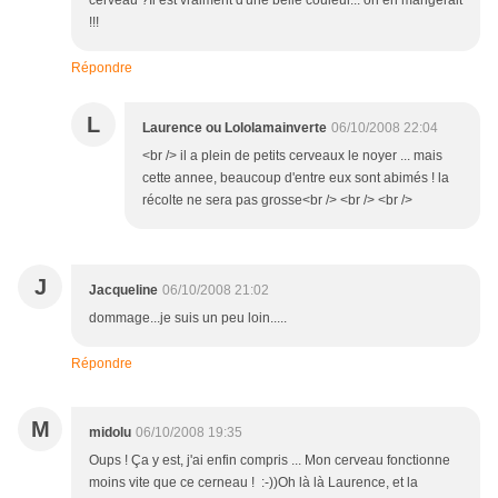
cerveau ?Il est vraiment d'une belle couleur... on en mangerait
!!!
Répondre
L
Laurence ou Lololamainverte
06/10/2008 22:04
<br /> il a plein de petits cerveaux le noyer ... mais
cette annee, beaucoup d'entre eux sont abimés ! la
récolte ne sera pas grosse<br /> <br /> <br />
J
Jacqueline
06/10/2008 21:02
dommage...je suis un peu loin.....
Répondre
M
midolu
06/10/2008 19:35
Oups ! Ça y est, j'ai enfin compris ... Mon cerveau fonctionne
moins vite que ce cerneau ! :-))Oh là là Laurence, et la