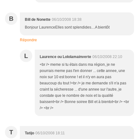
B
Bill de Nonette
06/10/2008 18:38
Bonjour LaurenceElles sont splendides....A bientôt
Répondre
L
Laurence ou Lololamainverte
06/10/2008 22:10
<br /> meme si tu étais dans ma région, je ne
pourrais meme pas t'en donner ... cette annee, une
noix sur 10 est bonne ! et il n'y en aura pas
beaucoup du tout !<br /> je me demande s'il n'a pas
craint la sécheresse ... d'une annee sur l'autre, je
constate que le nombre de noix et la qualité
baissent<br /> Bonne soiree Bill et à bientot<br /> <br
/> <br />
T
Tatijo
06/10/2008 18:11