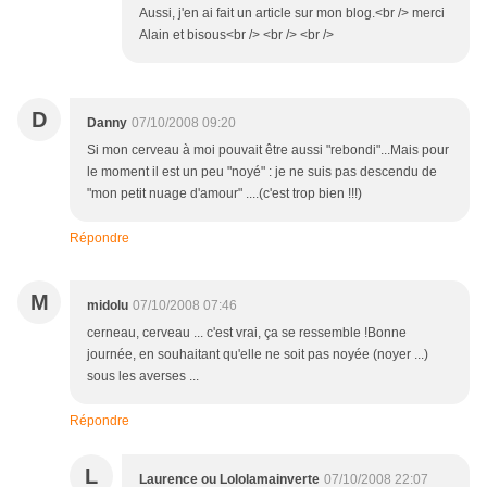
Aussi, j'en ai fait un article sur mon blog.<br /> merci
Alain et bisous<br /> <br /> <br />
D
Danny
07/10/2008 09:20
Si mon cerveau à moi pouvait être aussi "rebondi"...Mais pour
le moment il est un peu "noyé" : je ne suis pas descendu de
"mon petit nuage d'amour" ....(c'est trop bien !!!)
Répondre
M
midolu
07/10/2008 07:46
cerneau, cerveau ... c'est vrai, ça se ressemble !Bonne
journée, en souhaitant qu'elle ne soit pas noyée (noyer ...)
sous les averses ...
Répondre
L
Laurence ou Lololamainverte
07/10/2008 22:07