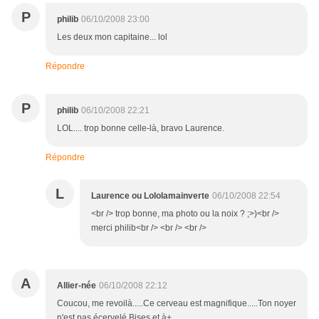
P
philib
06/10/2008 23:00
Les deux mon capitaine... lol
Répondre
P
philib
06/10/2008 22:21
LOL.... trop bonne celle-là, bravo Laurence.
Répondre
L
Laurence ou Lololamainverte
06/10/2008 22:54
<br /> trop bonne, ma photo ou la noix ? ;>)<br />
merci philib<br /> <br /> <br />
A
Allier-née
06/10/2008 22:12
Coucou, me revoilà.....Ce cerveau est magnifique.....Ton noyer
n'est pas écervelé.Bises et à+