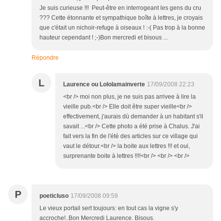
Je suis curieuse !!! Peut-être en interrogeant les gens du cru
??? Cette étonnante et sympathique boîte à lettres, je croyais
que c'était un nichoir-refuge à oiseaux ! :-( Pas trop à la bonne
hauteur cependant ! ;-)Bon mercredi et bisous ...
Répondre
L
Laurence ou Lololamainverte
17/09/2008 22:23
<br /> moi non plus, je ne suis pas arrivee à lire la
vieille pub.<br /> Elle doit être super vieille<br />
effectivement, j'aurais dù demander à un habitant s'il
savait ...<br /> Cette photo a été prise à Chalus. J'ai
fait vers la fin de l'été des articles sur ce village qui
vaut le détour.<br /> la boite aux lettres !!! et oui,
surprenante boite à lettres !!!!<br /> <br /> <br />
P
poeticluso
17/09/2008 09:59
Le vieux portail sert toujours: en tout cas la vigne s'y
accroche!..Bon Mercredi Laurence. Bisous.