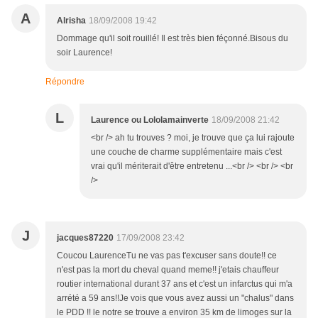
A
Alrisha
18/09/2008 19:42
Dommage qu'il soit rouillé! Il est très bien féçonné.Bisous du
soir Laurence!
Répondre
L
Laurence ou Lololamainverte
18/09/2008 21:42
<br /> ah tu trouves ? moi, je trouve que ça lui rajoute
une couche de charme supplémentaire mais c'est
vrai qu'il mériterait d'être entretenu ...<br /> <br /> <br
/>
J
jacques87220
17/09/2008 23:42
Coucou LaurenceTu ne vas pas t'excuser sans doute!! ce
n'est pas la mort du cheval quand meme!! j'etais chauffeur
routier international durant 37 ans et c'est un infarctus qui m'a
arrété a 59 ans!!Je vois que vous avez aussi un "chalus" dans
le PDD !! le notre se trouve a environ 35 km de limoges sur la