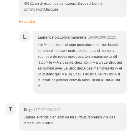
RN 21 en direction de perigueux!!Bisous a bonne
continuation!!Jacques
Répondre
L
Laurence ou Lololamainverte
18/09/2008 22:25
<br /> tu as donc stoppé prématurement ton boulot ...
surement motivant mais trés dur quand meme et,
soumis à de rudes épreuves, ton organisme t'a dit
"stop"<br /> A 2 pas de chez moi, il y a un Le Broc qui
est jumelé avec Le Broc des Alpes maritimes<br /> et
voici donc qu'il y a un Chalus aussi ailleurs !<br /> Il
faudrait les jumeler ceux-là aussi !!!!<br /> <br /> <br
/>
T
Tatijo
17/09/2008 22:21
J'adore..Prends bien soin de toi surtout, reprends vite des
forcesBisousTatijo