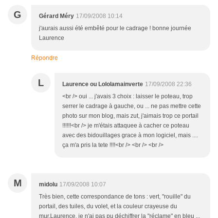
G
Gérard Méry
17/09/2008 10:14
j'aurais aussi été embêté pour le cadrage ! bonne journée
Laurence
Répondre
L
Laurence ou Lololamainverte
17/09/2008 22:36
<br /> oui ... j'avais 3 choix : laisser le poteau, trop
serrer le cadrage à gauche, ou ... ne pas mettre cette
photo sur mon blog, mais zut, j'aimais trop ce portail
!!!!!!<br /> je m'étais attaquee à cacher ce poteau
avec des bidouillages grace à mon logiciel, mais ....
ça m'a pris la tete !!!!<br /> <br /> <br />
M
midolu
17/09/2008 10:07
Très bien, cette correspondance de tons : vert, "rouille" du
portail, des tuiles, du volet, et la couleur crayeuse du
mur.Laurence, je n'ai pas pu déchiffrer la "réclame" en bleu ...