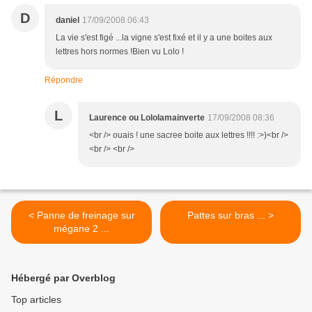
D
daniel
17/09/2008 06:43
La vie s'est figé ...la vigne s'est fixé et il y a une boites aux
lettres hors normes !Bien vu Lolo !
Répondre
L
Laurence ou Lololamainverte
17/09/2008 08:36
<br /> ouais ! une sacree boite aux lettres !!!! :>)<br />
<br /> <br />
< Panne de freinage sur
Pattes sur bras ... >
mégane 2 ...
Hébergé par Overblog
Top articles