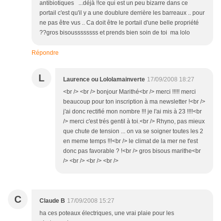
antibiotiques ...déjà !!ce qui est un peu bizarre dans ce
portail c'est qu'il y a une doublure derrière les barreaux .. pour
ne pas être vus .. Ca doit être le portail d'une belle propriété
??gros bisoussssssss et prends bien soin de toi ma lolo
Répondre
L
Laurence ou Lololamainverte
17/09/2008 18:27
<br /> <br /> bonjour Marithé<br /> merci !!!!! merci
beaucoup pour ton inscription à ma newsletter !<br />
j'ai donc rectifié mon nombre !!! je l'ai mis à 23 !!!!<br
/> merci c'est trés gentil à toi.<br /> Rhyno, pas mieux
que chute de tension ... on va se soigner toutes les 2
en meme temps !!!<br /> le climat de la mer ne t'est
donc pas favorable ? !<br /> gros bisous marithe<br
/> <br /> <br /> <br />
C
Claude B
17/09/2008 15:27
ha ces poteaux électriques, une vrai plaie pour les