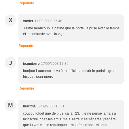
Répondre
X
xavier
17/09/2008 17:48
J'aime beaucoup la patine que le portail a prise avec le temps
et le contraste avec la vigne.
Répondre
J
jeanpierre
17/09/2008 17:39
bonjour Laurence . il va être difficile a ouvrir le portail ! gros
bisous . jean-pierre
Répondre
M
marithé
17/09/2008 15:51
coucou loloet une de plus ça fait 23, ..je ne pense jamais à
m'inscrire chez les amis mais l'erreur est réparée .j'espère
que tu vas vite te requinquer ..moi c'est rhino et sous