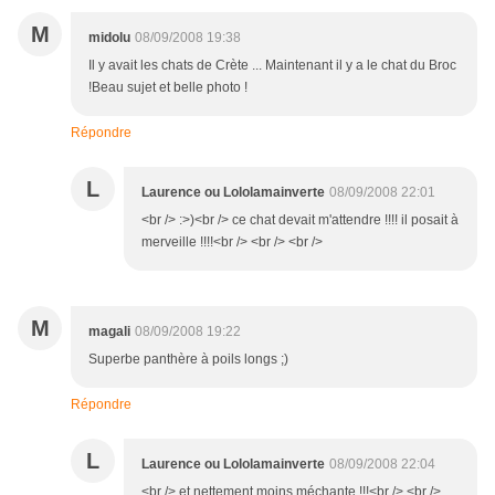
M
midolu
08/09/2008 19:38
Il y avait les chats de Crète ... Maintenant il y a le chat du Broc
!Beau sujet et belle photo !
Répondre
L
Laurence ou Lololamainverte
08/09/2008 22:01
<br /> :>)<br /> ce chat devait m'attendre !!!! il posait à
merveille !!!!<br /> <br /> <br />
M
magali
08/09/2008 19:22
Superbe panthère à poils longs ;)
Répondre
L
Laurence ou Lololamainverte
08/09/2008 22:04
<br /> et nettement moins méchante !!!<br /> <br />