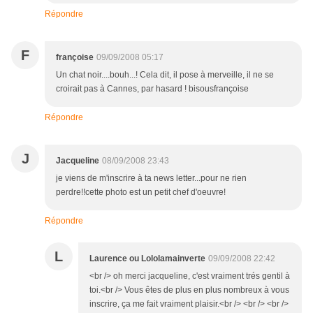
Répondre
F
françoise
09/09/2008 05:17
Un chat noir....bouh...! Cela dit, il pose à merveille, il ne se
croirait pas à Cannes, par hasard ! bisousfrançoise
Répondre
J
Jacqueline
08/09/2008 23:43
je viens de m'inscrire à ta news letter...pour ne rien
perdre!!cette photo est un petit chef d'oeuvre!
Répondre
L
Laurence ou Lololamainverte
09/09/2008 22:42
<br /> oh merci jacqueline, c'est vraiment trés gentil à
toi.<br /> Vous êtes de plus en plus nombreux à vous
inscrire, ça me fait vraiment plaisir.<br /> <br /> <br />