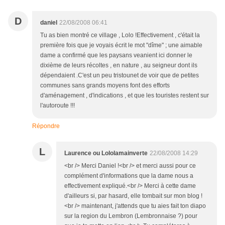
D
daniel
22/08/2008 06:41
Tu as bien montré ce village , Lolo !Effectivement , c'était la
première fois que je voyais écrit le mot "dîme" ; une aimable
dame a confirmé que les paysans veanient ici donner le
dixième de leurs récoltes , en nature , au seigneur dont ils
dépendaient .C'est un peu tristounet de voir que de petites
communes sans grands moyens font des efforts
d'aménagement , d'indications , et que les touristes restent sur
l'autoroute !!!
Répondre
L
Laurence ou Lololamainverte
22/08/2008 14:29
<br /> Merci Daniel !<br /> et merci aussi pour ce
complément d'informations que la dame nous a
effectivement expliqué.<br /> Merci à cette dame
d'ailleurs si, par hasard, elle tombait sur mon blog !
<br /> maintenant, j'attends que tu aies fait ton diapo
sur la region du Lembron (Lembronnaise ?) pour