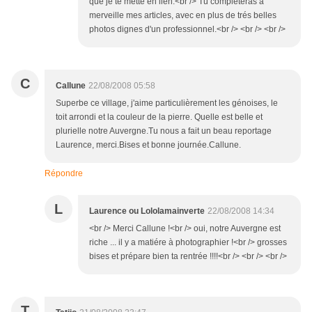
que je te mette en lien.<br /> Tu compléteras à
merveille mes articles, avec en plus de trés belles
photos dignes d'un professionnel.<br /> <br /> <br />
C
Callune
22/08/2008 05:58
Superbe ce village, j'aime particulièrement les génoises, le
toit arrondi et la couleur de la pierre. Quelle est belle et
plurielle notre Auvergne.Tu nous a fait un beau reportage
Laurence, merci.Bises et bonne journée.Callune.
Répondre
L
Laurence ou Lololamainverte
22/08/2008 14:34
<br /> Merci Callune !<br /> oui, notre Auvergne est
riche ... il y a matiére à photographier !<br /> grosses
bises et prépare bien ta rentrée !!!!<br /> <br /> <br />
T