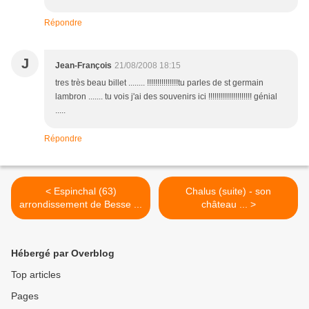
Répondre
J
Jean-François
21/08/2008 18:15
tres très beau billet ........ !!!!!!!!!!!!!!!tu parles de st germain
lambron ....... tu vois j'ai des souvenirs ici !!!!!!!!!!!!!!!!!!!!! génial
.....
Répondre
< Espinchal (63)
Chalus (suite) - son
arrondissement de Besse ...
château ... >
Hébergé par Overblog
Top articles
Pages