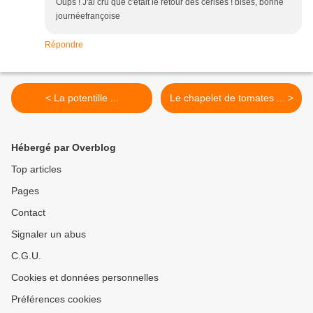
Oups ! J'ai cru que c'était le retour des cerises ! bises, bonne
journéefrançoise
Répondre
< La potentille ...
Le chapelet de tomates ... >
Hébergé par Overblog
Top articles
Pages
Contact
Signaler un abus
C.G.U.
Cookies et données personnelles
Préférences cookies