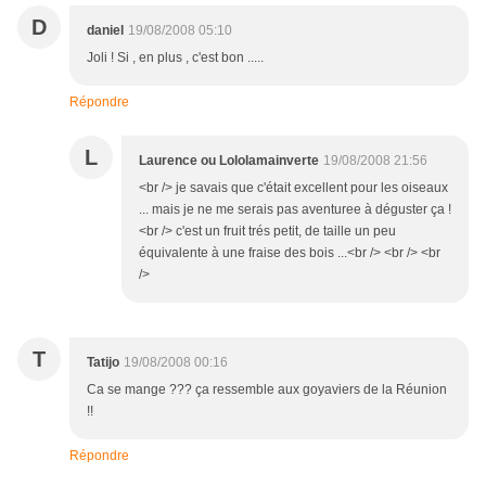
D
daniel
19/08/2008 05:10
Joli ! Si , en plus , c'est bon .....
Répondre
L
Laurence ou Lololamainverte
19/08/2008 21:56
<br /> je savais que c'était excellent pour les oiseaux
... mais je ne me serais pas aventuree à déguster ça !
<br /> c'est un fruit trés petit, de taille un peu
équivalente à une fraise des bois ...<br /> <br /> <br
/>
T
Tatijo
19/08/2008 00:16
Ca se mange ??? ça ressemble aux goyaviers de la Réunion
!!
Répondre