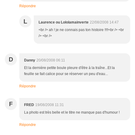
Répondre
L
Laurence ou Lololamainverte
22/08/2008 14:47
<br /> ah ! je ne connais pas ton histoire !!!!<br /> <br
/> <br />
D
Danny
20/08/2008 06:11
Et la dernière petite boule pleure d'être à la traîne...Et la
feuille se fait calice pour se réserver un peu d'eau...
Répondre
F
FRED
19/08/2008 11:31
La photo est très belle et le titre ne manque pas d'humour !
Répondre