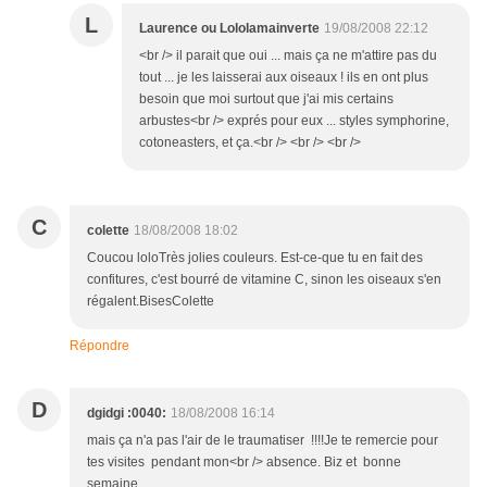
L
Laurence ou Lololamainverte
19/08/2008 22:12
<br /> il parait que oui ... mais ça ne m'attire pas du
tout ... je les laisserai aux oiseaux ! ils en ont plus
besoin que moi surtout que j'ai mis certains
arbustes<br /> exprés pour eux ... styles symphorine,
cotoneasters, et ça.<br /> <br /> <br />
C
colette
18/08/2008 18:02
Coucou loloTrès jolies couleurs. Est-ce-que tu en fait des
confitures, c'est bourré de vitamine C, sinon les oiseaux s'en
régalent.BisesColette
Répondre
D
dgidgi :0040:
18/08/2008 16:14
mais ça n'a pas l'air de le traumatiser !!!!Je te remercie pour
tes visites pendant mon<br /> absence. Biz et bonne
semaine ..