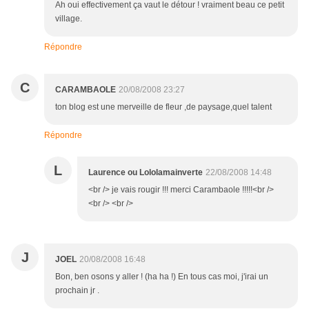
Ah oui effectivement ça vaut le détour ! vraiment beau ce petit
village.
Répondre
C
CARAMBAOLE
20/08/2008 23:27
ton blog est une merveille de fleur ,de paysage,quel talent
Répondre
L
Laurence ou Lololamainverte
22/08/2008 14:48
<br /> je vais rougir !!! merci Carambaole !!!!!<br />
<br /> <br />
J
JOEL
20/08/2008 16:48
Bon, ben osons y aller ! (ha ha !) En tous cas moi, j'irai un
prochain jr .