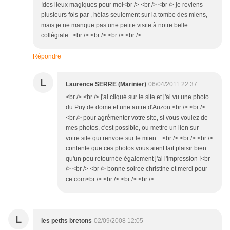
!des lieux magiques pour moi<br /> <br /> <br /> je reviens
plusieurs fois par , hélas seulement sur la tombe des miens,
mais je ne manque pas une petite visite à notre belle
collégiale...<br /> <br /> <br /> <br />
Répondre
L
Laurence SERRE (Marinier)
06/04/2011 22:37
<br /> <br /> j'ai cliqué sur le site et j'ai vu une photo
du Puy de dome et une autre d'Auzon.<br /> <br />
<br /> pour agrémenter votre site, si vous voulez de
mes photos, c'est possible, ou mettre un lien sur
votre site qui renvoie sur le mien ...<br /> <br /> <br />
contente que ces photos vous aient fait plaisir bien
qu'un peu retournée également j'ai l'impression !<br
/> <br /> <br /> bonne soiree christine et merci pour
ce com<br /> <br /> <br /> <br />
L
les petits bretons
02/09/2008 12:05