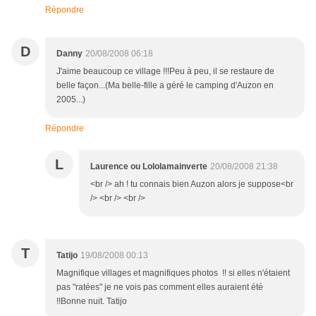
Répondre
D
Danny
20/08/2008 06:18
J'aime beaucoup ce village !!!Peu à peu, il se restaure de
belle façon...(Ma belle-fille a géré le camping d'Auzon en
2005...)
Répondre
L
Laurence ou Lololamainverte
20/08/2008 21:38
<br /> ah ! tu connais bien Auzon alors je suppose<br
/> <br /> <br />
T
Tatijo
19/08/2008 00:13
Magnifique villages et magnifiques photos !! si elles n'étaient
pas "ratées" je ne vois pas comment elles auraient été
!!Bonne nuit. Tatijo