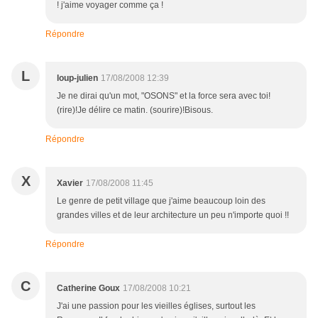
! j'aime voyager comme ça !
Répondre
L
loup-julien
17/08/2008 12:39
Je ne dirai qu'un mot, "OSONS" et la force sera avec toi!
(rire)!Je délire ce matin. (sourire)!Bisous.
Répondre
X
Xavier
17/08/2008 11:45
Le genre de petit village que j'aime beaucoup loin des
grandes villes et de leur architecture un peu n'importe quoi !!
Répondre
C
Catherine Goux
17/08/2008 10:21
J'ai une passion pour les vieilles églises, surtout les