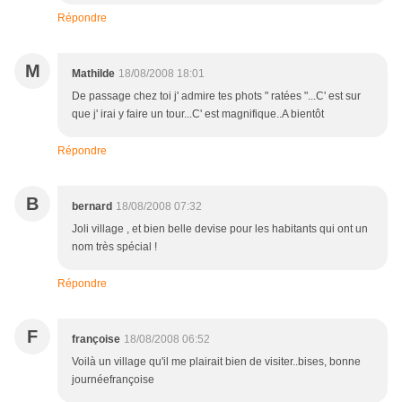
Répondre
M
Mathilde
18/08/2008 18:01
De passage chez toi j' admire tes phots " ratées "...C' est sur
que j' irai y faire un tour...C' est magnifique..A bientôt
Répondre
B
bernard
18/08/2008 07:32
Joli village , et bien belle devise pour les habitants qui ont un
nom très spécial !
Répondre
F
françoise
18/08/2008 06:52
Voilà un village qu'il me plairait bien de visiter..bises, bonne
journéefrançoise