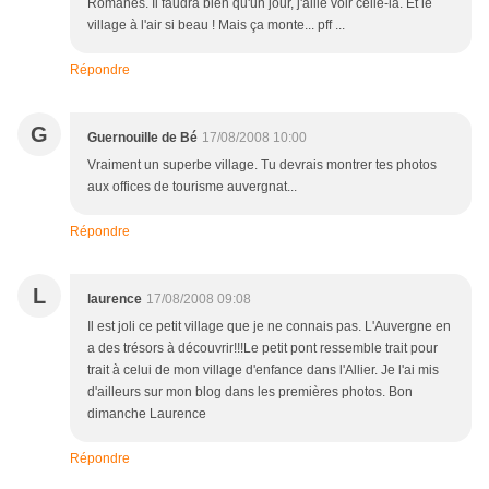
Romanes. Il faudra bien qu'un jour, j'aille voir celle-là. Et le
village à l'air si beau ! Mais ça monte... pff ...
Répondre
G
Guernouille de Bé
17/08/2008 10:00
Vraiment un superbe village. Tu devrais montrer tes photos
aux offices de tourisme auvergnat...
Répondre
L
laurence
17/08/2008 09:08
Il est joli ce petit village que je ne connais pas. L'Auvergne en
a des trésors à découvrir!!!Le petit pont ressemble trait pour
trait à celui de mon village d'enfance dans l'Allier. Je l'ai mis
d'ailleurs sur mon blog dans les premières photos. Bon
dimanche Laurence
Répondre