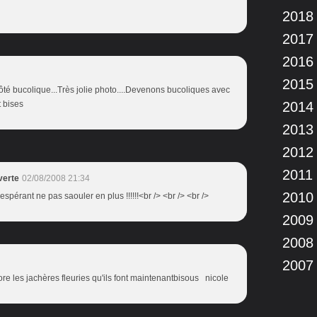
2018
2017
2016
2015
côté bucolique...Très jolie photo....Devenons bucoliques avec
t bises
2014
2013
2012
2011
verte
02/08/2008 21:34
2010
n espérant ne pas saouler en plus !!!!!!<br /> <br /> <br />
2009
2008
2007
ore les jachères fleuries qu'ils font maintenantbisous nicole