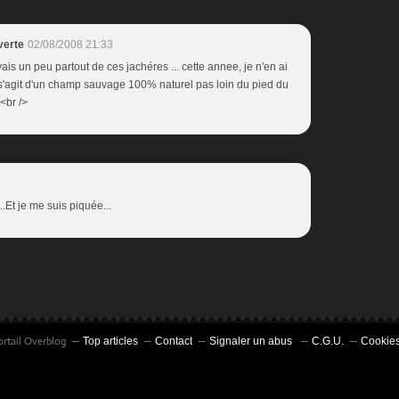
verte
02/08/2008 21:33
oyais un peu partout de ces jachéres ... cette annee, je n'en ai
l s'agit d'un champ sauvage 100% naturel pas loin du pied du
<br />
...Et je me suis piquée...
ortail Overblog
Top articles
Contact
Signaler un abus
C.G.U.
Cookies