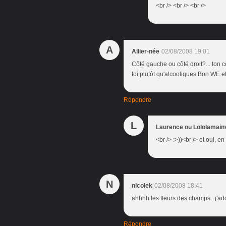
<br /> <br /> <br />
A
Allier-née
02/08/2008 19:01
Côté gauche ou côté droit?... ton 
toi plutôt qu'alcooliques.Bon WE e
Répondre
L
Laurence ou Lololamain
<br /> :>))<br /> et oui, e
N
nicolek
02/08/2008 18:41
ahhhh les fleurs des champs...j'ad
Répondre