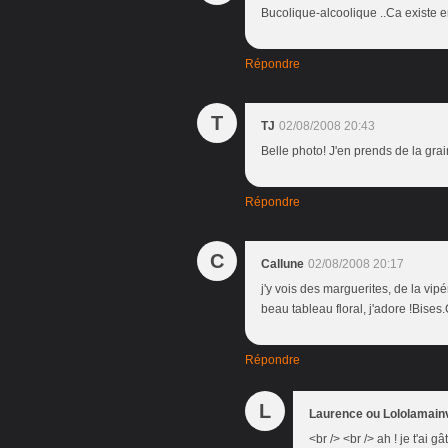
Bucolique-alcoolique ..Ca existe 
Répondre
T
TJ
02/08/2008 20:43
Belle photo! J'en prends de la grai
Répondre
C
Callune
02/08/2008 20:17
j'y vois des marguerites, de la vip
beau tableau floral, j'adore !Bises
Répondre
L
Laurence ou Lololamain
<br /> <br /> ah ! je t'ai