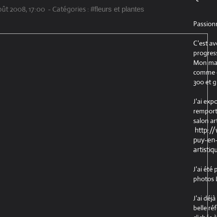
oût 2008, 17:00
-
Catégories :
#fleurs et plantes
Passion
C'est av
progress
Mon maté
comme ob
300 et g
J'ai exp
remport
salon ar
http:/
puy-en-
artistiq
J'ai été
photos L
J'ai déj
belle ré