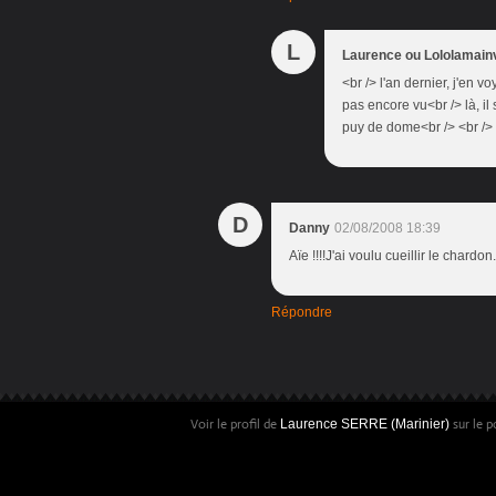
L
Laurence ou Lololamain
<br /> l'an dernier, j'en v
pas encore vu<br /> là, i
puy de dome<br /> <br /> 
D
Danny
02/08/2008 18:39
Aïe !!!!J'ai voulu cueillir le chardon
Répondre
Voir le profil de
sur le p
Laurence SERRE (Marinier)