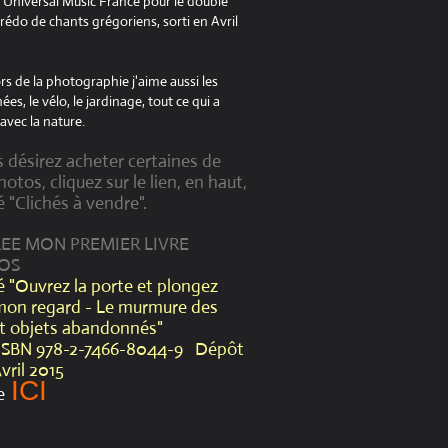
à Universal Music France pour le double
édo de chants grégoriens, sorti en Avril
s de la photographie j'aime aussi les
es, le vélo, le jardinage, tout ce qui a
avec la nature.
s désirez acheter certaines de
otos, cliquez sur le lien, en haut,
é "Clichés à vendre".
CREE MON PREMIER LIVRE
OS
lé "Ouvrez la porte et plongez
mon regard - Le murmure des
et objets abandonnés"
ISBN 978-2-7466-8044-9 Dépôt
Avril 2015
ICI
e