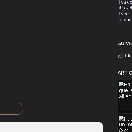
Il va d
libres 
il vous
conform
SUIVE
Lik
ARTI