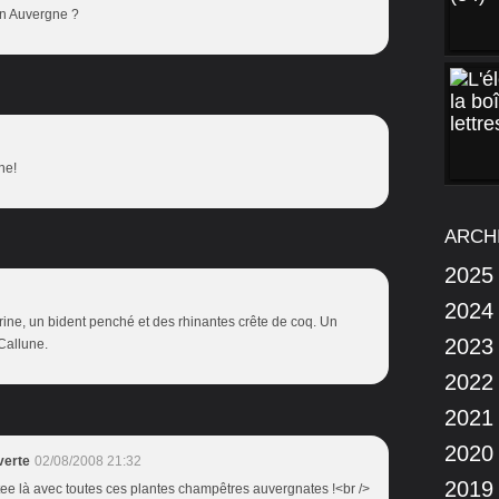
en Auvergne ?
ne!
ARCH
2025
2024
érine, un bident penché et des rhinantes crête de coq. Un
2023
.Callune.
2022
2021
2020
verte
02/08/2008 21:32
2019
 gâtee là avec toutes ces plantes champêtres auvergnates !<br />