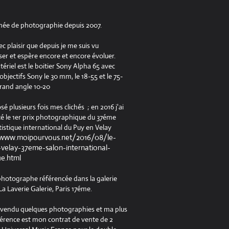
née de photographie depuis 2007.
ec plaisir que depuis je me suis vu
er et espère encore et encore évoluer.
riel est le boitier Sony Alpha 65 avec
jectifs Sony le 30 mm, le 18-55 et le 75-
rand angle 10-20
osé plusieurs fois mes clichés ; en 2016 j'ai
é le 1er prix photographique du 37éme
tistique international du Puy en Velay
/www.moipourvous.net/2016/08/le-
velay-37eme-salon-international-
ue.html
 photographe référencée dans la galerie
a Laverie Galerie, Paris 17éme.
à vendu quelques photographies et ma plus
férence est mon contrat de vente de 2