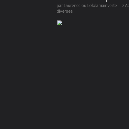
par Laurence ou Lololamainverte
-
2 A
diverses