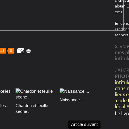
clichés 
album Cr
2011.
En dehor
randonné
rapport 
Si vou
ost
0
mes ph
intitul
J'AI 
PHOT
intitu
dans 
lieux 
Naissance ...
code 
es ...
Chardon et feuille
légal 
sèche ...
Le livr
Article suivant