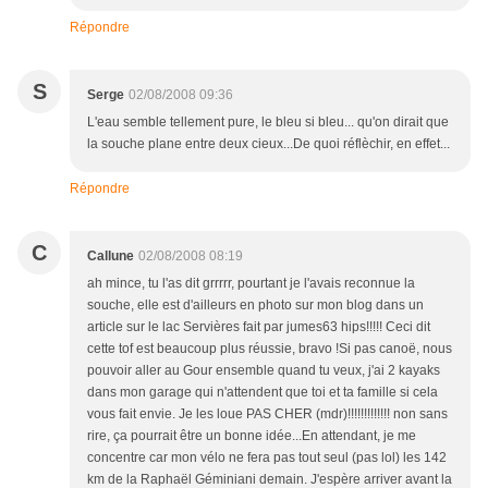
Répondre
S
Serge
02/08/2008 09:36
L'eau semble tellement pure, le bleu si bleu... qu'on dirait que
la souche plane entre deux cieux...De quoi réflèchir, en effet...
Répondre
C
Callune
02/08/2008 08:19
ah mince, tu l'as dit grrrrr, pourtant je l'avais reconnue la
souche, elle est d'ailleurs en photo sur mon blog dans un
article sur le lac Servières fait par jumes63 hips!!!!! Ceci dit
cette tof est beaucoup plus réussie, bravo !Si pas canoë, nous
pouvoir aller au Gour ensemble quand tu veux, j'ai 2 kayaks
dans mon garage qui n'attendent que toi et ta famille si cela
vous fait envie. Je les loue PAS CHER (mdr)!!!!!!!!!!!!! non sans
rire, ça pourrait être un bonne idée...En attendant, je me
concentre car mon vélo ne fera pas tout seul (pas lol) les 142
km de la Raphaël Géminiani demain. J'espère arriver avant la