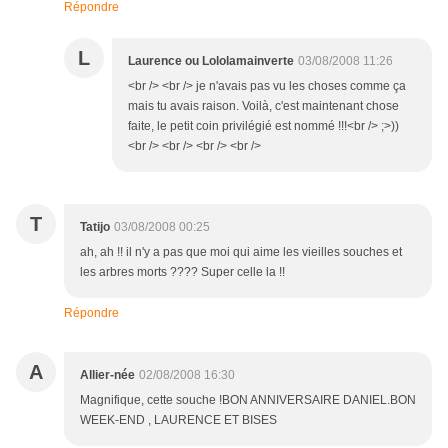
Répondre
L
Laurence ou Lololamainverte
03/08/2008 11:26
<br /> <br /> je n'avais pas vu les choses comme ça
mais tu avais raison. Voilà, c'est maintenant chose
faite, le petit coin privilégié est nommé !!!<br /> ;>))
<br /> <br /> <br /> <br />
T
Tatijo
03/08/2008 00:25
ah, ah !! il n'y a pas que moi qui aime les vieilles souches et
les arbres morts ???? Super celle la !!
Répondre
A
Allier-née
02/08/2008 16:30
Magnifique, cette souche !BON ANNIVERSAIRE DANIEL.BON
WEEK-END , LAURENCE ET BISES