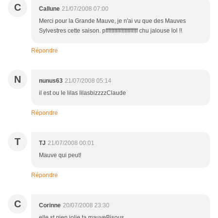
C
Callune
21/07/2008 07:00
Merci pour la Grande Mauve, je n'ai vu que des Mauves
Sylvestres cette saison. pffffffffffffffffffffff chu jalouse lol !!
Répondre
N
nunus63
21/07/2008 05:14
il est ou le lilas lilasbizzzzClaude
Répondre
T
TJ
21/07/2008 00:01
Mauve qui peut!
Répondre
C
Corinne
20/07/2008 23:30
elle st nien jolie ta mauveBisous