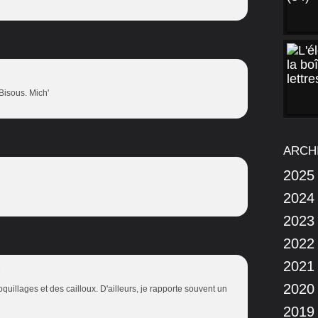
Bisous. Mich'
ARCH
2025
2024
2023
2022
2021
9
2020
oquillages et des cailloux. D'ailleurs, je rapporte souvent un
2019