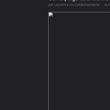
par Laurence ou Lololamainverte
-
19 J