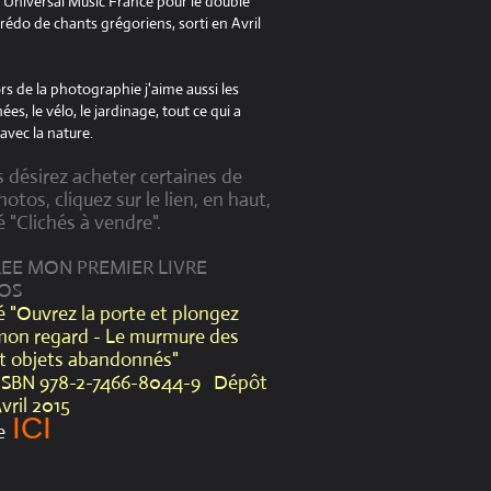
à Universal Music France pour le double
édo de chants grégoriens, sorti en Avril
s de la photographie j'aime aussi les
es, le vélo, le jardinage, tout ce qui a
avec la nature.
s désirez acheter certaines de
otos, cliquez sur le lien, en haut,
é "Clichés à vendre".
CREE MON PREMIER LIVRE
OS
lé "Ouvrez la porte et plongez
mon regard - Le murmure des
et objets abandonnés"
ISBN 978-2-7466-8044-9 Dépôt
Avril 2015
ICI
e