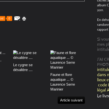
clichés 
album Cr
2011.
ost
0
En dehor
randonné
rapport 
Si vou
mes ph
intitul
J'AI 
.
PHOT
Le cygne se
intitu
désaltère ....
dans 
Faune et flore
lieux 
aquatique ... ©
Laurence Serre
code 
Marinier
légal 
Le livr
Article suivant