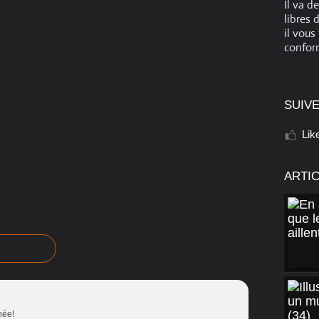
Il va d
libres 
il vous
conform
SUIVE
Lik
ARTI
née!