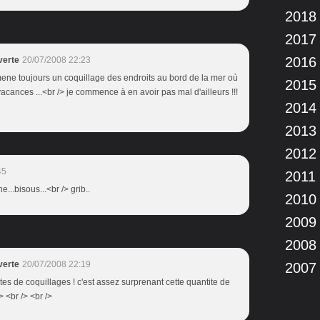
2018
2017
2016
verte
20/07/2008 22:23
ramene toujours un coquillage des endroits au bord de la mer où
2015
 vacances ...<br /> je commence à en avoir pas mal d'ailleurs !!!
2014
2013
2012
45
2011
...bisous...<br /> grib..
2010
2009
2008
verte
20/07/2008 22:19
2007
aites de coquillages ! c'est assez surprenant cette quantite de
 <br /> <br />