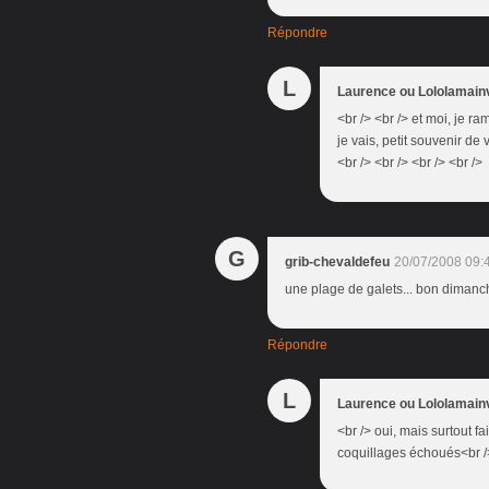
Répondre
L
Laurence ou Lololamain
<br /> <br /> et moi, je 
je vais, petit souvenir de
<br /> <br /> <br /> <br />
G
grib-chevaldefeu
20/07/2008 09:
une plage de galets... bon dimanche
Répondre
L
Laurence ou Lololamain
<br /> oui, mais surtout f
coquillages échoués<br />