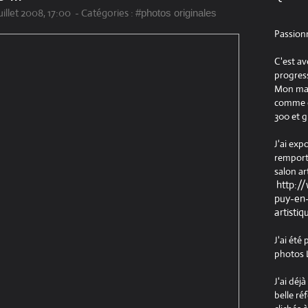
uillet 2008, 17:00
-
Catégories :
#photos originales
Passion
C'est av
progress
Mon maté
comme ob
300 et g
J'ai exp
remport
salon ar
http:/
puy-en-
artistiq
J'ai été
photos L
J'ai déj
belle ré