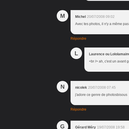
M
Michel
20/07/2008 09:02
Avec tes photos, il n'y a même pas 
Répondre
L
Laurence ou Lololamain
<br /> ah, c'est un avant g
N
nicolek
20/07/2008 07:45
j'adore ce genre de photosbisous
Répondre
G
Gérard Méry
19/07/2008 19:58