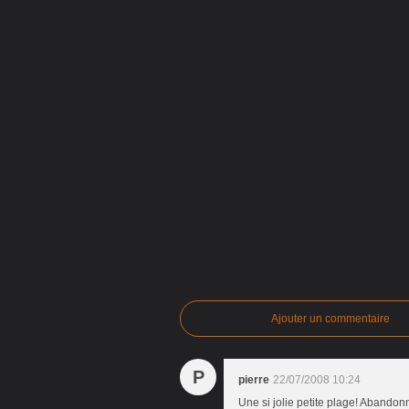
Ajouter un commentaire
P
pierre
22/07/2008 10:24
Une si jolie petite plage! Abandon