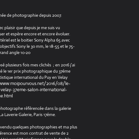
née de photographie depuis 2007.
ec plaisir que depuis je me suis vu
er et espère encore et encore évoluer.
riel est le boitier Sony Alpha 65 avec
jectifs Sony le 30 mm, le 18-55 et le 75-
rand angle 10-20
osé plusieurs fois mes clichés ; en 2016 j'ai
é le 1er prix photographique du 37éme
tistique international du Puy en Velay
/www.moipourvous.net/2016/08/le-
velay-37eme-salon-international-
ue.html
 photographe référencée dans la galerie
a Laverie Galerie, Paris 17éme.
à vendu quelques photographies et ma plus
férence est mon contrat de vente de 2