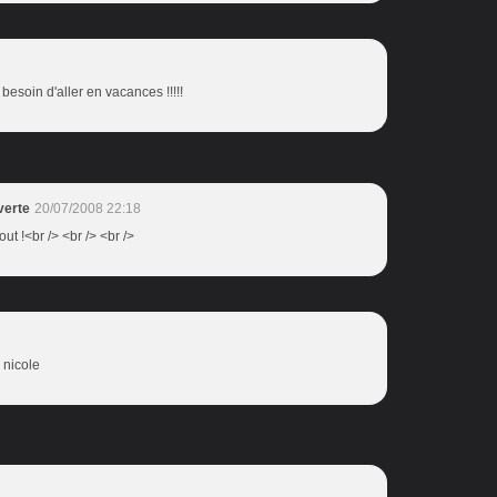
besoin d'aller en vacances !!!!!
verte
20/07/2008 22:18
out !<br /> <br /> <br />
 nicole