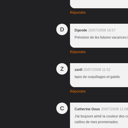
Répondre
D
Dgeode
20/07/2008 16:57
Prévision de tes futures vacances.
Répondre
Z
zanfi
20/07/2008 11:52
tapis de coquillages et galets
Répondre
C
Catherine Goux
20/07/2008 11:0
J'ai toujours aimé la couleur des c
caillou de mes promenades.