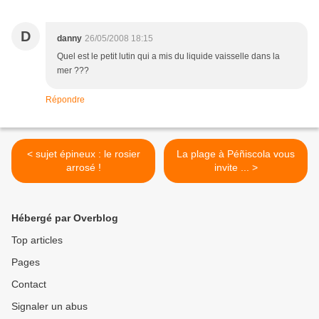
D
danny
26/05/2008 18:15
Quel est le petit lutin qui a mis du liquide vaisselle dans la
mer ???
Répondre
< sujet épineux : le rosier
La plage à Péñiscola vous
arrosé !
invite ... >
Hébergé par Overblog
Top articles
Pages
Contact
Signaler un abus