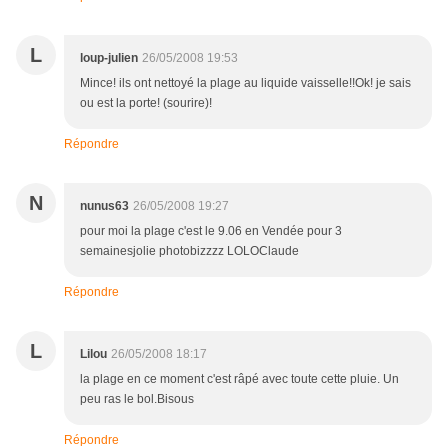
L
loup-julien
26/05/2008 19:53
Mince! ils ont nettoyé la plage au liquide vaisselle!!Ok! je sais
ou est la porte! (sourire)!
Répondre
N
nunus63
26/05/2008 19:27
pour moi la plage c'est le 9.06 en Vendée pour 3
semainesjolie photobizzzz LOLOClaude
Répondre
L
Lilou
26/05/2008 18:17
la plage en ce moment c'est râpé avec toute cette pluie. Un
peu ras le bol.Bisous
Répondre