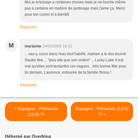
Moi je m'essaye a certaines choses mais je ne touche même
pas à certaine en matière de jardinage mais j'aime ça. Merci
pour ton comm et à bientôt
Répondre
M
marianne
24/05/2008 18:22
... vas-y, cours dans l'eau tout habillé, maman a le dos tourné
!!!autre titre ... "plus vite que son ombre" ... Lucky Luke !c'est
vrai qu'elles sont tentantes ces vagues ...très bonne fête pour
toi demain, Laurence, entourée de ta famille !bisou !
Répondre
< Espagne - Péñiscola
Espagne - Péñiscola (12/X)
(11/X) !!!
!!! >
Hébergé par Overblog