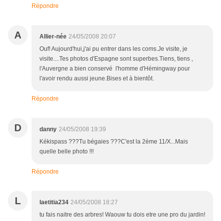
Répondre
A
Allier-née
24/05/2008 20:07
Ouf! Aujourd'hui,j'ai pu entrer dans les coms.Je visite, je
visite....Tes photos d'Espagne sont superbes.Tiens, tiens ,
l'Auvergne a bien conservé l'homme d'Hémingway pour
l'avoir rendu aussi jeune.Bises et à bientôt.
Répondre
D
danny
24/05/2008 19:39
Kékispass ???Tu bégaies ???C'est la 2ème 11/X...Mais
quelle belle photo !!!
Répondre
L
laetitia234
24/05/2008 18:27
tu fais naitre des arbres! Waouw tu dois etre une pro du jardin!