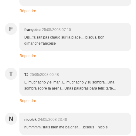
Répondre
F
françoise
25/05/2008 07:10
Dis...faisait pas chaud sur la plage....!bisous, bon
dimanchefrançoise
Répondre
T
TJ
25/05/2008 00:48
El muchacho y el mar...El muchacho y su sombra...Una
sombra sobre la arena...Unas palabras para felicitarte...
Répondre
N
nicolek
24/05/2008 23:48
hummmm j'irais bien me baigner......bisous nicole