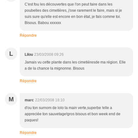
C'est fou les découvertes que l'on peut faire dans les
poubelles des cimetières, j'ose rarement le faire, mais si je
suis sure qu'elle est encore en bon état, je fais comme toi.
Bisous. Babou xxxxxx
Répondre
L
Lilou
23/03/2008 09:26
Jamais vu cette plante dans les cimetièresde ma région. Elle
a de la chance la mignonne. Bisous
Répondre
M
marc
22/03/2008 18:10
d'ou ton surnom de lolo la main verte,superbe !elle a
appreciée ton sauvetage!gros bisous et bon week end de
paques!
Répondre