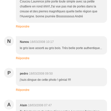
Coucou Laurence jolie porte toute simple avec sa petite
chattiere en rond iihh!!.J'ai vue pas mal de portes dans la
creuse et des pierres magnifiques quelle belle région que
l'Auvergne. bonne journée Bisssssssous André
Répondre
N
Nanou
18/03/2008 10:17
le gris lave assorti au gris bois. Très belle porte authentique...
Répondre
P
pedro
18/03/2008 09:50
j'suis dingue de cette photo ! génial !!!!
Répondre
A
Alain
18/03/2008 07:47