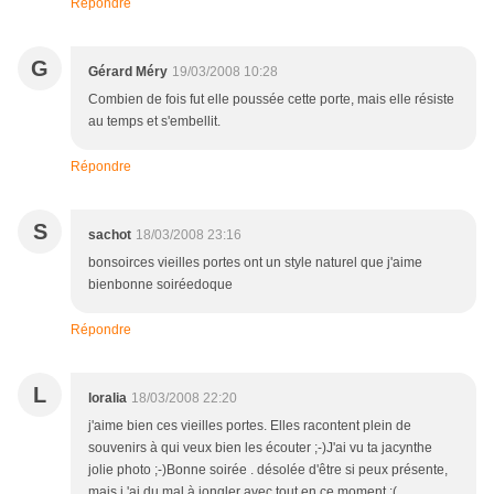
Répondre
G
Gérard Méry
19/03/2008 10:28
Combien de fois fut elle poussée cette porte, mais elle résiste
au temps et s'embellit.
Répondre
S
sachot
18/03/2008 23:16
bonsoirces vieilles portes ont un style naturel que j'aime
bienbonne soiréedoque
Répondre
L
loralia
18/03/2008 22:20
j'aime bien ces vieilles portes. Elles racontent plein de
souvenirs à qui veux bien les écouter ;-)J'ai vu ta jacynthe
jolie photo ;-)Bonne soirée . désolée d'être si peux présente,
mais j 'ai du mal à jongler avec tout en ce moment :(