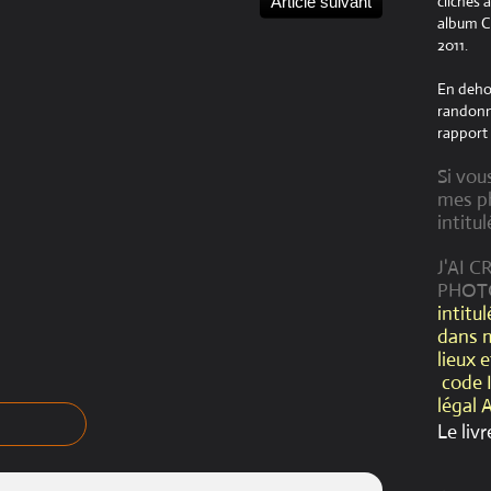
clichés 
Article suivant
album Cr
2011.
En dehor
randonné
rapport 
Si vou
mes ph
intitul
J'AI 
PHOT
intitu
dans 
lieux 
code 
légal 
Le livr