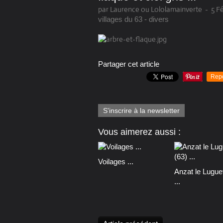
par Laurence ou Lololamainverte
-
5 F
villages du 63 - divers
Partager cet article
Rep
S'inscrire à la newsletter
Vous aimerez aussi :
Voilages ...
Anzat le Luguet
...