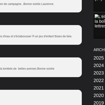
on de campagne...Bonne soirée Laurence.
 d'eau et s'éclabousser !!! un jeu d'enfant !bises de béa
ARCH
2025
2024
 la tombée de belles averses Bonne soirée
2023
2022
2021
2020
2019