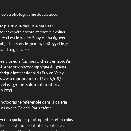
née de photographie depuis 2007.
ec plaisir que depuis je me suis vu
er et espère encore et encore évoluer.
riel est le boitier Sony Alpha 65 avec
jectifs Sony le 30 mm, le 18-55 et le 75-
rand angle 10-20
osé plusieurs fois mes clichés ; en 2016 j'ai
é le 1er prix photographique du 37éme
tistique international du Puy en Velay
/www.moipourvous.net/2016/08/le-
velay-37eme-salon-international-
ue.html
 photographe référencée dans la galerie
a Laverie Galerie, Paris 17éme.
à vendu quelques photographies et ma plus
férence est mon contrat de vente de 2