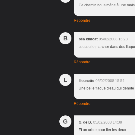
Ce chemin nous mène à une mais
Répondre
B
béa kimcat
05/02/2008 16:23
coucou lo,marcher dans des flaques
Répondre
L
lilounette
05/02/2008 15:54
Une belle flaque d'eau qui dénote
Répondre
G
G. de B.
05/02/2008 14:38
Et un arbre pour lier les deux...