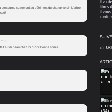
Il va d
libres 
 la contourne sagement au détriment du champ voisin.L'arbre
il vous
essé!
conform
SUIVE
17:33
Lik
 fait aussi beau chez toi qu'ici! Bonne soirée
ARTI