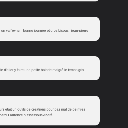
 on va l'éviter ! bonne journée et gros bisous . jean-pierre
d'aller y faire une petite balade malgré le temps gris.
rs était un outils de créations pour pas mal de peintres
n merci Laurence bissssssous André