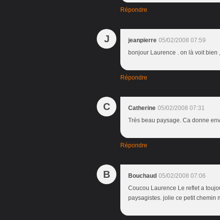
Répondre
J
jeanpierre
05/02/2008 07:59
bonjour Laurence . on là voit bien ,
Répondre
C
Catherine
05/02/2008 07:31
Très beau paysage. Ca donne envie 
Répondre
B
Bouchaud
05/02/2008 07:06
Coucou Laurence Le reflet a toujou
paysagistes. jolie ce petit chemi