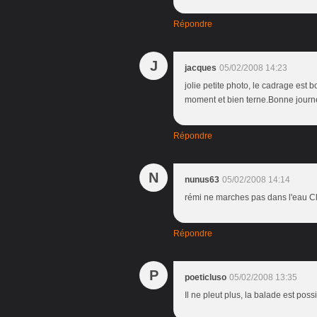
Répondre
J
jacques
05/02/2008 14:23
jolie petite photo, le cadrage est 
moment et bien terne.Bonne journ
Répondre
N
nunus63
05/02/2008 14:14
rémi ne marches pas dans l'eau C
Répondre
P
poeticluso
05/02/2008 13:35
Il ne pleut plus, la balade est pos