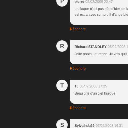
P
pierre
05/02/2008 22:47
La flaque n'est pas née d'hier, on
est extra avec son profil d'ange bl
Répondre
R
Richard STANDLEY
05/02/2008 
Jolie photo Laurence. Je vois qu'il
Répondre
T
TJ
05/02/2008 17:25
Beau gris d'un ciel flasque
Répondre
S
Sylvaindu29
05/02/2008 16:31