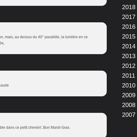
2018
2017
2016
2015
bon, mais, au dessus du 40° paralèlle, la lumière en ce
ée,
2014
2013
2012
2011
2010
laude
2009
2008
2007
sible dans ce petit chemin!..Bon Mardi-Gras.