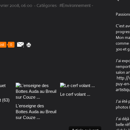
évrier 2008, 06:00
-
Catégories :
#Environnement -
Passion
C'est av
progress
Mon maté
comme ob
ost
0
300 et g
J'ai exp
remport
salon ar
http:/
puy-en-
artistiq
Le cerf volant ...
 (63)
J'ai été
L'enseigne des
photos L
Bottes Auda au Breuil
sur Couze ...
J'ai déj
belle ré