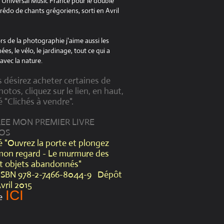
à Universal Music France pour le double
édo de chants grégoriens, sorti en Avril
s de la photographie j'aime aussi les
es, le vélo, le jardinage, tout ce qui a
avec la nature.
s désirez acheter certaines de
otos, cliquez sur le lien, en haut,
é "Clichés à vendre".
CREE MON PREMIER LIVRE
OS
lé "Ouvrez la porte et plongez
mon regard - Le murmure des
et objets abandonnés"
ISBN 978-2-7466-8044-9 Dépôt
Avril 2015
ICI
e