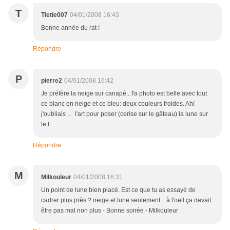
T
Tietie007
04/01/2008 16:43
Bonne année du rat !
Répondre
P
pierre2
04/01/2008 16:42
Je préfère la neige sur canapé...Ta photo est belle avec tout
ce blanc en neige et ce bleu: deux couleurs froides. Ah!
j'oubliais ... l'art pour poser (cerise sur le gâteau) la lune sur
le I.
Répondre
M
Milkouleur
04/01/2008 16:31
Un point de lune bien placé. Est ce que tu as essayé de
cadrer plus près ? neige et lune seulement... à l'oeil ça devait
être pas mal non plus - Bonne soirée - Milkouleur