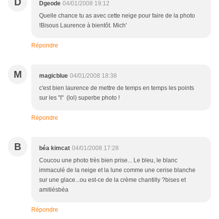
D
Dgeode
04/01/2008 19:12
Quelle chance tu as avec cette neige pour faire de la photo
!Bisous Laurence à bientôt. Mich'
Répondre
M
magicblue
04/01/2008 18:38
c'est bien laurence de mettre de temps en temps les points
sur les "I" (lol) superbe photo !
Répondre
B
béa kimcat
04/01/2008 17:28
Coucou une photo très bien prise... Le bleu, le blanc
immaculé de la neige et la lune comme une cerise blanche
sur une glace...ou est-ce de la crème chantilly ?bises et
amitiésbéa
Répondre