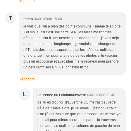
Répondre
T
titimo
04/01/2008 15:48
je vois que l'on a bien des points communs !! même téléplone
!! et moi aussi c'est une carte SFR les mecs me l'ont fait
débloquer !! car il l'ont acheté sans abonnement ,j'avais déjà
un portable depuis longtemps et je voulais pas changer de
n0Tu fais des photos superbes , j'ai les m^émes outils dans
une grange !! on pourra faire de belles photos si tu veuxEn
plus on est voisine et avec plaisir je te recevrai pour prendre
un petit cafffbises a p^lus christine titimo
Répondre
L
Laurence ou Lololamainverte
04/01/2008 21:40
bé, tu es d'où toi d'auvergne ?tu me l'as peut-être
déjà dit ? mais alors, je l'ai avalé ... pardon.je t'ai dit
d'où j'étais ?voici ce que je te propose : de m'envoyer
un mail pour mieux pouvoir se parler, tu trouveras
mon adresse mail sur la colonne de gauche de mon