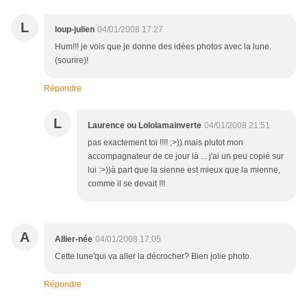
L
loup-julien
04/01/2008 17:27
Hum!!! je vois que je donne des idées photos avec la lune.
(sourire)!
Répondre
L
Laurence ou Lololamainverte
04/01/2008 21:51
pas exactement toi !!!! ;>)) mais plutot mon
accompagnateur de ce jour là ... j'ai un peu copié sur
lui :>))à part que la sienne est mieux que la mienne,
comme il se devait !!!
A
Allier-née
04/01/2008 17:05
Cette lune'qui va aller la décrocher? Bien jolie photo.
Répondre