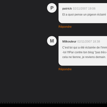
P
patrick
02/11/2007 19:06
Et a quoi pense un pigeon éclairé 
Répondre
M
Milkouleur
02/11/2007 18:38
C'est toi qui a été éclairée de l'im
-lol !!!Par contre ton blog "pas trè
cela ne tienne, je reviens demain. 
Répondre