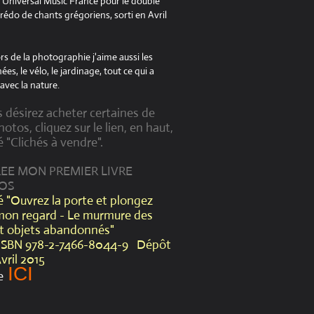
à Universal Music France pour le double
édo de chants grégoriens, sorti en Avril
s de la photographie j'aime aussi les
es, le vélo, le jardinage, tout ce qui a
avec la nature.
s désirez acheter certaines de
otos, cliquez sur le lien, en haut,
é "Clichés à vendre".
CREE MON PREMIER LIVRE
OS
lé "Ouvrez la porte et plongez
mon regard - Le murmure des
et objets abandonnés"
ISBN 978-2-7466-8044-9 Dépôt
Avril 2015
ICI
e