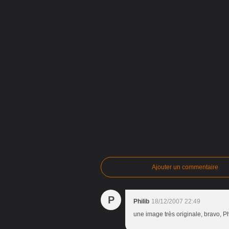
Ajouter un commentaire
P
Philib
18/12/2007 22:49
une image très originale, bravo, Ph