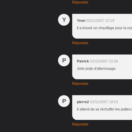
Répondre
Y
Yvon
02/11/2007 22:29
Il a trouvé un chauffage pour la n
Répondre
P
Patrick
02/11/2007 22:06
Jolie piste d'atterrissage.
Répondre
P
pierre2
02/11/2007 19:53
Il attend de se réchuffer les patte
Répondre