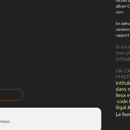
clichés 
album Cr
2011.
En dehor
randonné
rapport 
Si vou
mes ph
intitul
J'AI 
PHOT
intitu
dans 
lieux 
code 
légal 
Le livr
ilippe.