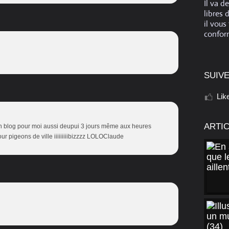
Il va d
libres 
il vous
conform
SUIVE
Lik
ARTI
ton blog pour moi aussi deupui 3 jours même aux heures
ur pigeons de ville iiiiiiiiibizzzz LOLOClaude