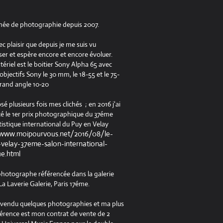
née de photographie depuis 2007.
ec plaisir que depuis je me suis vu
er et espère encore et encore évoluer.
riel est le boitier Sony Alpha 65 avec
jectifs Sony le 30 mm, le 18-55 et le 75-
rand angle 10-20
osé plusieurs fois mes clichés ; en 2016 j'ai
é le 1er prix photographique du 37éme
tistique international du Puy en Velay
/www.moipourvous.net/2016/08/le-
velay-37eme-salon-international-
ue.html
 photographe référencée dans la galerie
a Laverie Galerie, Paris 17éme.
à vendu quelques photographies et ma plus
férence est mon contrat de vente de 2