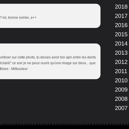
2018
2017
? lol, bonne soirée, a++
2016
2015
2014
2013
mortiiser sur cette photo, tu devais avoir ton apn entre les dents
2012
s éclairé" ce soir je ne peux ouvrir qu'une image sur deux... que
Bises - Milkouleur
2011
2010
2009
2008
2007