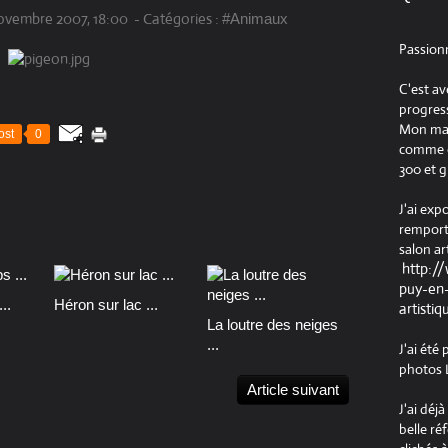
ovembre 2007, 18:00
-
Catégories :
#Animaux
Passion
C'est av
progress
Mon maté
ost
0
comme ob
300 et g
J'ai exp
remport
salon ar
http:/
puy-en-
..
Héron sur lac ...
artistiq
La loutre des neiges
...
J'ai été
photos L
Article suivant
J'ai déj
belle ré