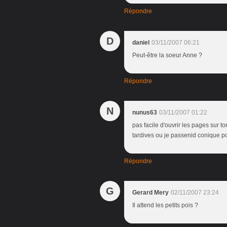
Répondre
D
daniel
03/11/2007 06:21
Peut-être la soeur Anne ?
Répondre
N
nunus63
03/11/2007 01:22
pas facile d'ouvrir les pages sur 
tardives ou je passenid conique po
Répondre
G
Gerard Mery
02/11/2007 23:24
Il attend les petits pois ?