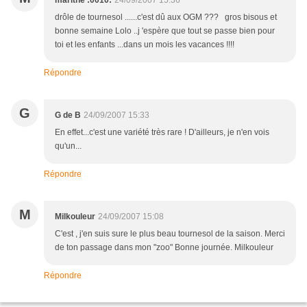
marithe :0010:
24/09/2007 15:36
drôle de tournesol ......c'est dû aux OGM ??? gros bisous et
bonne semaine Lolo ..j 'espère que tout se passe bien pour
toi et les enfants ...dans un mois les vacances !!!!
Répondre
G
G de B
24/09/2007 15:33
En effet...c'est une variété très rare ! D'ailleurs, je n'en vois
qu'un...
Répondre
M
Milkouleur
24/09/2007 15:08
C'est , j'en suis sure le plus beau tournesol de la saison. Merci
de ton passage dans mon "zoo" Bonne journée. Milkouleur
Répondre